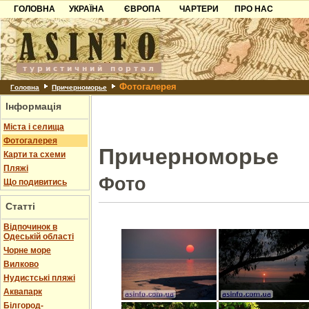
ГОЛОВНА
УКРАЇНА
ЄВРОПА
ЧАРТЕРИ
ПРО НАС
Карпати
Чорногорія
Контакти
Азов
Хорватія
Партнерам
Причорноморря
Болгарія
Додати готель
Фотогалерея
Шацьк
Албанія
Питання
Головна
Причерноморье
Інформація
Пошук готелів
Міста і селища
Фотогалерея
Причерноморье
Карти та схеми
Пляжі
Фото
Що подивитись
Статті
Відпочинок в
Одеській області
Чорне море
Вилково
Нудистські пляжі
Аквапарк
Білгород-