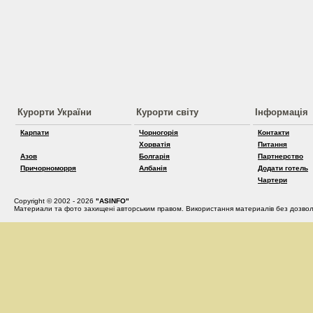
Курорти України
Курорти світу
Інформація
Карпати
Чорногорія
Контакти
Хорватія
Питання
Азов
Болгарія
Партнерство
Причорноморря
Албанія
Додати готель
Чартери
Copyright © 2002 - 2026
"ASINFO"
Материали та фото захищені авторським правом. Використання материалів без дозвол