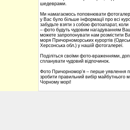
шедеврами.
Ми намагаємось поповнювати фотогалер
у Вас було більше інформації про всі ку
забудьте взяти з собою фотоапарат, кол
– фото будуть чудовим нагадуванням Ваш
можете запропонувати нам розмістити В
моря Причорноморських курортів (Одеськ
Херсонська обл.) у нашій фотогалереї.
Поділіться своїми фото-враженнями, до
спланувати чудовий відпочинок.
Фото Причорномор'я – перше уявлення п
зробити правильний вибір майбутнього м
Чорному морі!