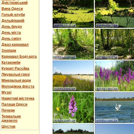
Дністровський
Вина Одеси
Гольф-клуби
Дельфінарій
День бруду
День міста
День сміху
Джаз-карнавал
Зоопарк
Карнавал Боді-арта
Катакомби
Курорт Расєйка
Лікувальні грязі
Мінеральні води
Молодіжна фієста
Музеї
Наметові містечка
Палаци Одеси
Печери
Термальне
джерело
Шустов