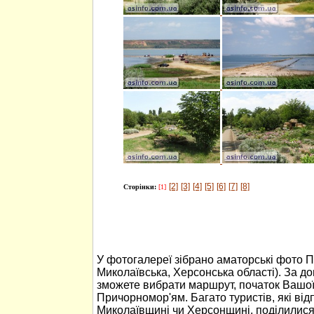
[2]
[3]
[4]
[5]
[6]
[7]
[8]
Сторінки:
[1]
У фотогалереї зібрано аматорські фото 
Миколаївська, Херсонська області). За 
зможете вибрати маршрут, початок Вашо
Причорномор'ям. Багато туристів, які ві
Миколаївщині чи Херсонщині, поділилися