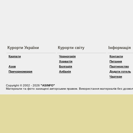
Курорти України
Курорти світу
Інформація
Карпати
Чорногорія
Контакти
Хорватія
Питання
Азов
Болгарія
Партнерство
Причорноморря
Албанія
Додати готель
Чартери
Copyright © 2002 - 2026
"ASINFO"
Материали та фото захищені авторським правом. Використання материалів без дозвол