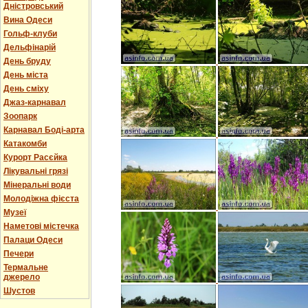
Дністровський
Вина Одеси
Гольф-клуби
Дельфінарій
День бруду
День міста
День сміху
Джаз-карнавал
Зоопарк
Карнавал Боді-арта
Катакомби
Курорт Расєйка
Лікувальні грязі
Мінеральні води
Молодіжна фієста
Музеї
Наметові містечка
Палаци Одеси
Печери
Термальне
джерело
Шустов