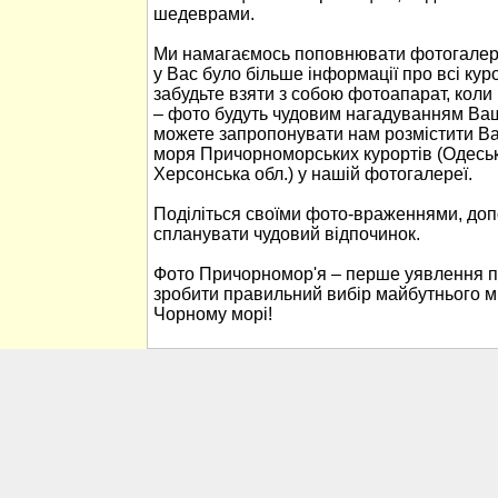
шедеврами.
Ми намагаємось поповнювати фотогалер
у Вас було більше інформації про всі ку
забудьте взяти з собою фотоапарат, кол
– фото будуть чудовим нагадуванням Ваш
можете запропонувати нам розмістити В
моря Причорноморських курортів (Одеськ
Херсонська обл.) у нашій фотогалереї.
Поділіться своїми фото-враженнями, до
спланувати чудовий відпочинок.
Фото Причорномор'я – перше уявлення п
зробити правильний вибір майбутнього м
Чорному морі!