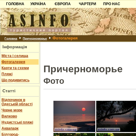
ГОЛОВНА
УКРАЇНА
ЄВРОПА
ЧАРТЕРИ
ПРО НАС
Карпати
Чорногорія
Контакти
Азов
Хорватія
Партнерам
Причорноморря
Болгарія
Додати готель
Фотогалерея
Шацьк
Албанія
Питання
Головна
Причерноморье
Інформація
Пошук готелів
Міста і селища
Фотогалерея
Причерноморье
Карти та схеми
Пляжі
Фото
Що подивитись
Статті
Відпочинок в
Одеській області
Чорне море
Вилково
Нудистські пляжі
Аквапарк
Білгород-