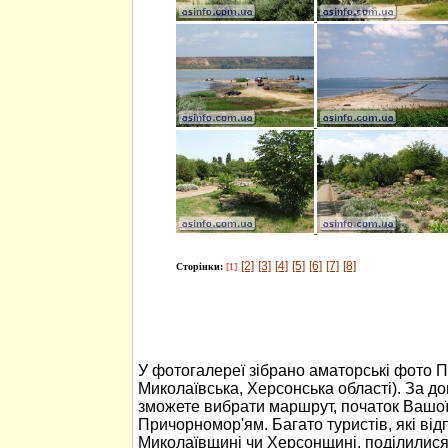
[2]
[3]
[4]
[5]
[6]
[7]
[8]
Сторінки:
[1]
У фотогалереї зібрано аматорські фото 
Миколаївська, Херсонська області). За 
зможете вибрати маршрут, початок Вашо
Причорномор'ям. Багато туристів, які ві
Миколаївщині чи Херсонщині, поділилися