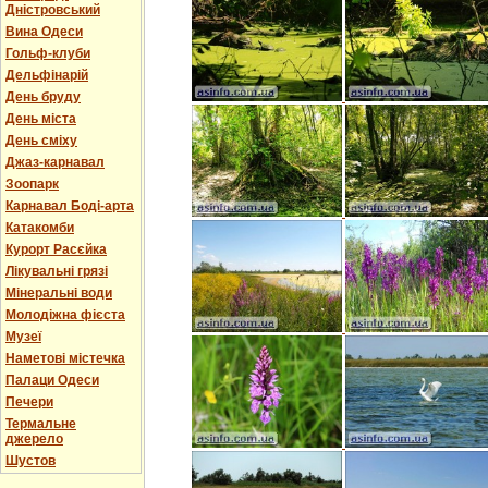
Дністровський
Вина Одеси
Гольф-клуби
Дельфінарій
День бруду
День міста
День сміху
Джаз-карнавал
Зоопарк
Карнавал Боді-арта
Катакомби
Курорт Расєйка
Лікувальні грязі
Мінеральні води
Молодіжна фієста
Музеї
Наметові містечка
Палаци Одеси
Печери
Термальне
джерело
Шустов