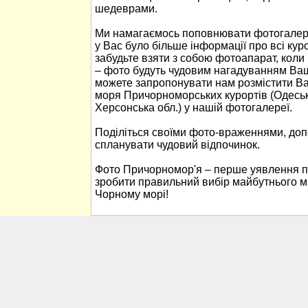
шедеврами.
Ми намагаємось поповнювати фотогалер
у Вас було більше інформації про всі ку
забудьте взяти з собою фотоапарат, кол
– фото будуть чудовим нагадуванням Ваш
можете запропонувати нам розмістити В
моря Причорноморських курортів (Одеськ
Херсонська обл.) у нашій фотогалереї.
Поділіться своїми фото-враженнями, до
спланувати чудовий відпочинок.
Фото Причорномор'я – перше уявлення п
зробити правильний вибір майбутнього м
Чорному морі!