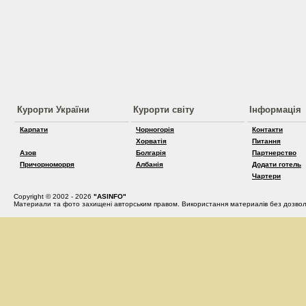
Курорти України
Курорти світу
Інформація
Карпати
Чорногорія
Контакти
Хорватія
Питання
Азов
Болгарія
Партнерство
Причорноморря
Албанія
Додати готель
Чартери
Copyright © 2002 - 2026
"ASINFO"
Материали та фото захищені авторським правом. Використання материалів без дозвол