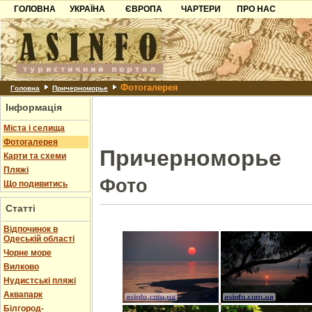
ГОЛОВНА
УКРАЇНА
ЄВРОПА
ЧАРТЕРИ
ПРО НАС
Карпати
Чорногорія
Контакти
Азов
Хорватія
Партнерам
Причорноморря
Болгарія
Додати готель
Фотогалерея
Шацьк
Албанія
Питання
Головна
Причерноморье
Інформація
Пошук готелів
Міста і селища
Фотогалерея
Причерноморье
Карти та схеми
Пляжі
Фото
Що подивитись
Статті
Відпочинок в
Одеській області
Чорне море
Вилково
Нудистські пляжі
Аквапарк
Білгород-