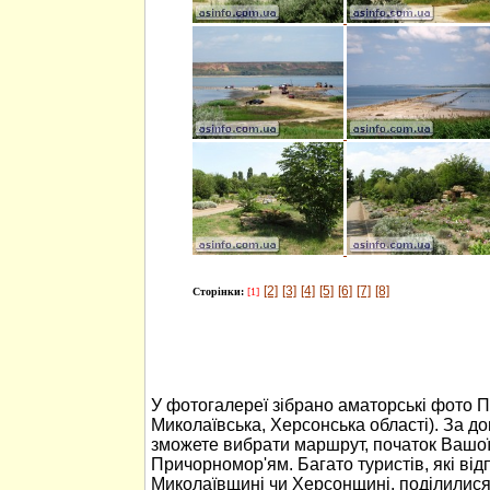
[2]
[3]
[4]
[5]
[6]
[7]
[8]
Сторінки:
[1]
У фотогалереї зібрано аматорські фото 
Миколаївська, Херсонська області). За 
зможете вибрати маршрут, початок Вашо
Причорномор'ям. Багато туристів, які ві
Миколаївщині чи Херсонщині, поділилися