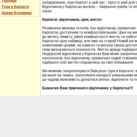
Традиції
забарвлення, гори Карпат у цей час - просто рай для
Тури в Карпати
Відпочинок у Карпатах восени – збирання грибів та ягі
горах.
Храми Буковини
Карпати: відпочинок, ціни, житло
Розвинена мережа готелів, баз відпочинку, приватних
Карпатах доступним та комфортабельним. Ціни на житл
до витягу, бювету, рівня комфортності житла та найгол
Карпатах ціни найвищі, але вже на старий Новий рік 
невисокими цінами, як навесні та восени своєю доступ
чому визначається сезонністю. Житло краще підбирати
Недорогий відпочинок у Карпатах Вам може запропону
пансіонатів, баз відпочинку, приватних садиб створю
підібрати собі житло спираючись на свої побажання.
Ми можемо запропонувати Вам різні тури в Карпати: 
катання на лижах, захоплюючі екскурсії унікальними м
це чудова можливість дізнатися регіон, відпочити та 
Бажаємо Вам приємного відпочинку у Карпатах!!!