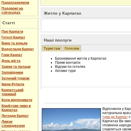
Парапланеризм
Подорожі на
снігоходах
Житло у Карпатах
Статті
Про Карпати
Готелі Карпат
Наші послуги
Вино та коньяк
Туристам
Готелям
Водоспади Карпат
Гори Карпат
Бронювання житла у Карпатах
День міста
Прямі контакти
Замки та палаци
Відгуки по готелях
Активні тури
Заповідники
Зелений туризм
Івана-Купала
Карпатський
трамвай
Розміщення інформації про готель на нашому
Редагування інформації і цін на вимогу
Коли відпочивати
Лічільник відвідувачів
Крафтове пиво в
Відпочинок у Ка
Карпатах
натуральна краса
Легенди Карпат
тури до Карпат
с
Карпатах Ви змож
Лижне
сповнена народн
спорядження
славляться свої