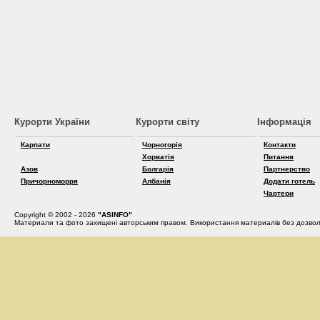
Курорти України
Курорти світу
Інформація
Карпати
Чорногорія
Контакти
Хорватія
Питання
Азов
Болгарія
Партнерство
Причорноморря
Албанія
Додати готель
Чартери
Copyright © 2002 - 2026
"ASINFO"
Материали та фото захищені авторським правом. Використання материалів без дозвол