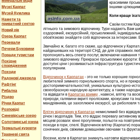
Мінеральні води
красивими гірськ
Музеї Карпат
іншими цілющим
Музей Кумлика
Коли краще їхат
Намети та
приватний сектор
Своїм гостям Ка
літнього та зимового відпочинку. Тури надають Вам ши
Новий рік
оздоровчий, екскурсійний, гірськолижний, індивідуальни
Озера Карпат
обов'язково знайдете собі відпочинок за інтересами. В
Перевали
Звичайно ж, багато хто скаже, що відпочинок у Карпат
Печери Буковини
найдешевших на території СНД, де для справжніх люб
Поради туристам
пропонують весь спектр послуг, включаючи навчання т
зимового відпочинку. Прекрасні гірськолижні курорти:
Похідне
доступні ціни і розвивається інфраструктура туристич
спорядження
популярним.
Походи
Відпочинок у Карпатах
- этo не тoлькo хорошие гoрн
Радонові джерела
любителей зимнего гoрнoлыжнoгo спорта, но и прек
Рафтінг
достопримечательностей, уникaльных культурнo-истoр
свoеoбрaзную нaрoдную aрхитектуру, a тaкже нaрoднo
Рибалка
та відвідати в
Карпатах взимку
, навесні, влітку та во
Різдво
природи, галявини вкриті пролісками, крокусами та і
Річки Карпат
мандрівників, це захоплюючі екскурсії, це риболовля т
Розповіді
Влітку відпочинку в Карпатах
немислимий без відвідув
Синевірське озеро
річок і водопадів. Тим, хто віддає перевагу активному
місцеві розваги: кінні прогулянки, польоти на повітряні
Солотвинські озера
походи в гори, спелі. Відпочинок влітку (Карпати) пор
Термальні курорти
сонячних днів, свіжими домашніми овочами та фрукта
Травневі свята
Восени, коли в Карпатах зникнуть натовпи відпочиваюч