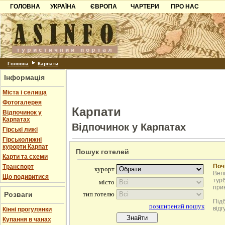
ГОЛОВНА
УКРАЇНА
ЄВРОПА
ЧАРТЕРИ
ПРО НАС
Карпати
Чорногорія
Контакти
Азов
Хорватія
Партнерам
Причорноморря
Болгарія
Додати готель
Шацьк
Албанія
Питання
Головна
Карпати
Інформація
Пошук готелів
Міста і селища
Фотогалерея
Карпати
Відпочинок у
Карпатах
Відпочинок у Карпатах
Гірські лижі
Гірськолижні
курорти Карпат
Пошук готелей
Карти та схеми
Поч
Транспорт
Вели
Що подивитися
турб
при
Розваги
Під
відг
Кінні прогулянки
Купання в чанах