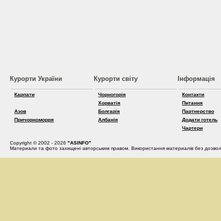
Курорти України
Курорти світу
Інформація
Карпати
Чорногорія
Контакти
Хорватія
Питання
Азов
Болгарія
Партнерство
Причорноморря
Албанія
Додати готель
Чартери
Copyright © 2002 - 2026
"ASINFO"
Материали та фото захищені авторським правом. Використання материалів без дозвол