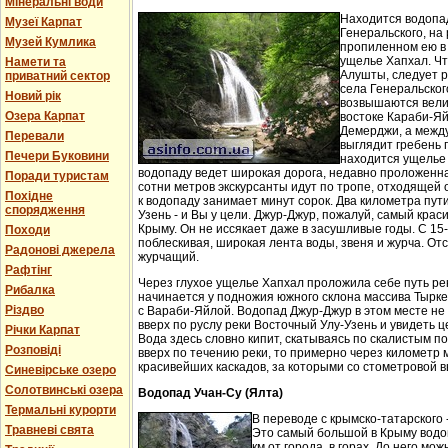
Мінеральні води
Находится водопа
Музеї Карпат
Генеральского, на 
Музей Кумлика
пропиленном ею в
ущелье Хапхал. Чт
Намети та
Алушты, следует 
приватний сектор
села Генеральског
Новий рік
возвышаются вели
Озера Карпат
востоке Караби-Яй
Демерджи, а между
Перевали
выглядит гребень 
Печери Буковини
находится ущелье 
водопаду ведет широкая дорога, недавно проложенн
Поради туристам
сотни метров экскурсанты идут по тропе, отходящей о
Похідне
к водопаду занимает минут сорок. Два километра пут
спорядження
Узень - и Вы у цели. Джур-Джур, пожалуй, самый кра
Крыму. Он не иссякает даже в засушливые годы. С 15
Походи
поблескивая, широкая лента воды, звеня и журча. Отс
Радонові джерела
журчащий.
Рафтінг
Через глухое ущелье Хапхал проложила себе путь ре
Рибалка
начинается у подножия южного склона массива Тырк
Різдво
с Вараби-Яйлой. Водопад Джур-Джур в этом месте н
вверх по руслу реки Восточный Улу-Узень и увидеть ц
Річки Карпат
Вода здесь словно кипит, скатываясь по скалистым п
Розповіді
вверх по течению реки, то примерно через километр 
красивейших каскадов, за которыми со стометровой в
Синевірське озеро
Солотвинські озера
Водопад Учан-Су (Ялта)
Термальні курорти
В переводе с крымско-татарского 
Травневі свята
Это самый большой в Крыму водо
км от города, в горах. До него м