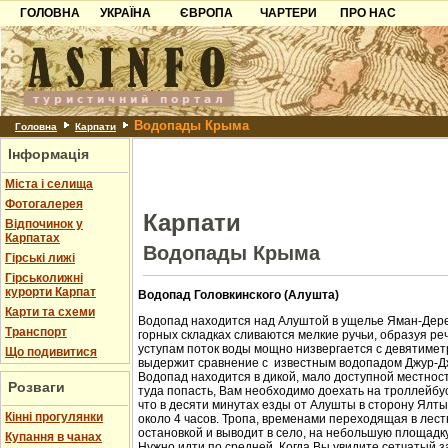
ГОЛОВНА
УКРАЇНА
ЄВРОПА
ЧАРТЕРИ
ПРО НАС
Карпати
Чорногорія
Контакти
Азов
Хорватія
Партнерам
Причорноморря
Болгарія
Додати готель
Водопады Крыма
Шацьк
Албанія
Питання
Головна
Карпати
Інформація
Пошук готелів
Міста і селища
Фотогалерея
Карпати
Відпочинок у
Карпатах
Водопады Крыма
Гірські лижі
Гірськолижні
курорти Карпат
Водопад Головкинского (Алушта)
Карти та схеми
Водопад находится над Алуштой в ущелье Яман-Дере
Транспорт
горных складках сливаются мелкие ручьи, образуя ре
уступам поток воды мощно низвергается с девятиметр
Що подивитися
выдержит сравнение с известным водопадом Джур-Д
Водопад находится в дикой, мало доступной местност
Розваги
туда попасть, Вам необходимо доехать на троллейбус
что в десяти минутах езды от Алушты в сторону Ялт
Кінні прогулянки
около 4 часов. Тропа, временами переходящая в лест
остановкой и выводит в село, на небольшую площадк
Купання в чанах
Нужно идти по средней. Когда Вы увидите сетчатый з