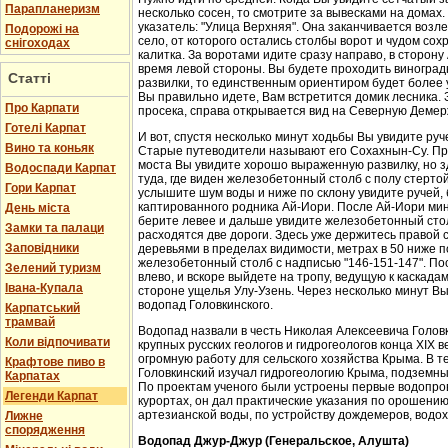
Парапланеризм
несколько сосен, то смотрите за вывесками на домах.
указатель: "Улица Верхняя". Она заканчивается возл
Подорожі на
село, от которого остались столбы ворот и чудом со
снігоходах
калитка. За воротами идите сразу направо, в сторон
время левой стороны. Вы будете проходить виноградн
Статті
развилки, то единственным ориентиром будет более у
Вы правильно идете, Вам встретится домик лесника. 
Про Карпати
просека, справа открывается вид на Северную Демер
Готелі Карпат
И вот, спустя несколько минут ходьбы Вы увидите руч
Вино та коньяк
Старые путеводители называют его Сохахнын-Су. Пр
моста Вы увидите хорошо выраженную развилку, но з
Водоспади Карпат
туда, где виден железобетонный столб с полу стерто
Гори Карпат
услышите шум воды и ниже по склону увидите ручей,
каптированного родника Ай-Иори. После Ай-Иори мину
День міста
берите левее и дальше увидите железобетонный столб
Замки та палаци
расходятся две дороги. Здесь уже держитесь правой 
Заповідники
деревьями в пределах видимости, метрах в 50 ниже п
железобетонный столб с надписью "146-151-147". По
Зелений туризм
влево, и вскоре выйдете на тропу, ведущую к каскада
Івана-Купала
стороне ущелья Улу-Узень. Через несколько минут Вы
водопад Головкинского.
Карпатський
трамвай
Водопад назвали в честь Николая Алексеевича Головки
Коли відпочивати
крупных русских геологов и гидрогеологов конца XIX 
огромную работу для сельского хозяйства Крыма. В 
Крафтове пиво в
Головкинский изучал гидрогеологию Крыма, подземн
Карпатах
По проектам ученого были устроены первые водопров
Легенди Карпат
курортах, он дал практические указания по орошени
артезианской воды, по устройству дождемеров, водо
Лижне
спорядження
Водопад Джур-Джур (Генеральское, Алушта)