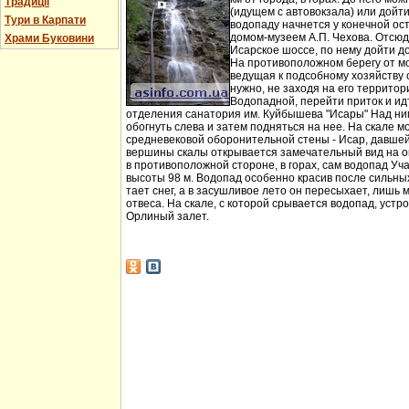
Традиції
(идущем с автовокзала) или дойт
Тури в Карпати
водопаду начнется у конечной ос
домом-музеем А.П. Чехова. Отсюд
Храми Буковини
Исарское шоссе, по нему дойти д
На противоположном берегу от мо
ведущая к подсобному хозяйству
нужно, не заходя на его территори
Водопадной, перейти приток и идт
отделения санатория им. Куйбышева "Исары" Над ни
обогнуть слева и затем подняться на нее. На скале м
средневековой оборонительной стены - Исар, давшей
вершины скалы открывается замечательный вид на ок
в противоположной стороне, в горах, сам водопад Уча
высоты 98 м. Водопад особенно красив после сильных 
тает снег, а в засушливое лето он пересыхает, лишь 
отвеса. На скале, с которой срывается водопад, устр
Орлиный залет.