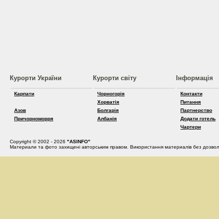
Курорти України
Курорти світу
Інформація
Карпати
Чорногорія
Контакти
Хорватія
Питання
Азов
Болгарія
Партнерство
Причорноморря
Албанія
Додати готель
Чартери
Copyright © 2002 - 2026
"ASINFO"
Материали та фото захищені авторським правом. Використання материалів без дозвол