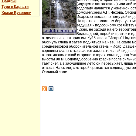
Традиції
(идущем с автовокзала) или дойт
Тури в Карпати
водопаду начнется у конечной ос
домом-музеем А.П. Чехова. Отсюд
Храми Буковини
Исарское шоссе, по нему дойти д
На противоположном берегу от мо
ведущая к подсобному хозяйству
нужно, не заходя на его территори
Водопадной, перейти приток и идт
отделения санатория им. Куйбышева "Исары" Над ни
обогнуть слева и затем подняться на нее. На скале м
средневековой оборонительной стены - Исар, давшей
вершины скалы открывается замечательный вид на ок
в противоположной стороне, в горах, сам водопад Уча
высоты 98 м. Водопад особенно красив после сильных 
тает снег, а в засушливое лето он пересыхает, лишь 
отвеса. На скале, с которой срывается водопад, устр
Орлиный залет.