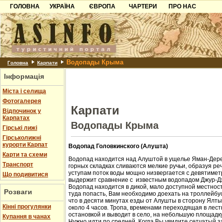
ГОЛОВНА
УКРАЇНА
ЄВРОПА
ЧАРТЕРИ
ПРО НАС
Карпати
Чорногорія
Контакти
Азов
Хорватія
Партнерам
Причорноморря
Болгарія
Додати готель
Водопады Крыма
Шацьк
Албанія
Питання
Головна
Карпати
Інформація
Пошук готелів
Міста і селища
Фотогалерея
Карпати
Відпочинок у
Карпатах
Водопады Крыма
Гірські лижі
Гірськолижні
курорти Карпат
Водопад Головкинского (Алушта)
Карти та схеми
Водопад находится над Алуштой в ущелье Яман-Дере
Транспорт
горных складках сливаются мелкие ручьи, образуя ре
уступам поток воды мощно низвергается с девятиметр
Що подивитися
выдержит сравнение с известным водопадом Джур-Д
Водопад находится в дикой, мало доступной местност
Розваги
туда попасть, Вам необходимо доехать на троллейбус
что в десяти минутах езды от Алушты в сторону Ялт
Кінні прогулянки
около 4 часов. Тропа, временами переходящая в лест
остановкой и выводит в село, на небольшую площадк
Купання в чанах
Нужно идти по средней. Когда Вы увидите сетчатый з