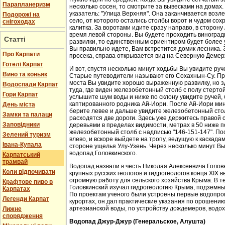
Парапланеризм
несколько сосен, то смотрите за вывесками на домах.
указатель: "Улица Верхняя". Она заканчивается возл
Подорожі на
село, от которого остались столбы ворот и чудом со
снігоходах
калитка. За воротами идите сразу направо, в сторон
время левой стороны. Вы будете проходить виноградн
Статті
развилки, то единственным ориентиром будет более у
Вы правильно идете, Вам встретится домик лесника. 
Про Карпати
просека, справа открывается вид на Северную Демер
Готелі Карпат
И вот, спустя несколько минут ходьбы Вы увидите руч
Вино та коньяк
Старые путеводители называют его Сохахнын-Су. Пр
моста Вы увидите хорошо выраженную развилку, но з
Водоспади Карпат
туда, где виден железобетонный столб с полу стерто
Гори Карпат
услышите шум воды и ниже по склону увидите ручей,
каптированного родника Ай-Иори. После Ай-Иори мину
День міста
берите левее и дальше увидите железобетонный столб
Замки та палаци
расходятся две дороги. Здесь уже держитесь правой 
Заповідники
деревьями в пределах видимости, метрах в 50 ниже п
железобетонный столб с надписью "146-151-147". По
Зелений туризм
влево, и вскоре выйдете на тропу, ведущую к каскада
Івана-Купала
стороне ущелья Улу-Узень. Через несколько минут Вы
водопад Головкинского.
Карпатський
трамвай
Водопад назвали в честь Николая Алексеевича Головки
Коли відпочивати
крупных русских геологов и гидрогеологов конца XIX 
огромную работу для сельского хозяйства Крыма. В 
Крафтове пиво в
Головкинский изучал гидрогеологию Крыма, подземн
Карпатах
По проектам ученого были устроены первые водопров
Легенди Карпат
курортах, он дал практические указания по орошени
артезианской воды, по устройству дождемеров, водо
Лижне
спорядження
Водопад Джур-Джур (Генеральское, Алушта)