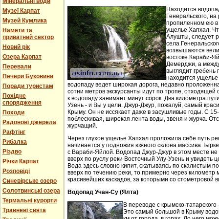
Мінеральні води
Находится водопа
Музеї Карпат
Генеральского, на 
Музей Кумлика
пропиленном ею в
ущелье Хапхал. Чт
Намети та
Алушты, следует 
приватний сектор
села Генеральског
Новий рік
возвышаются вели
Озера Карпат
востоке Караби-Яй
Демерджи, а между
Перевали
выглядит гребень 
Печери Буковини
находится ущелье 
водопаду ведет широкая дорога, недавно проложенн
Поради туристам
сотни метров экскурсанты идут по тропе, отходящей о
Похідне
к водопаду занимает минут сорок. Два километра пут
спорядження
Узень - и Вы у цели. Джур-Джур, пожалуй, самый кра
Крыму. Он не иссякает даже в засушливые годы. С 15
Походи
поблескивая, широкая лента воды, звеня и журча. Отс
Радонові джерела
журчащий.
Рафтінг
Через глухое ущелье Хапхал проложила себе путь ре
Рибалка
начинается у подножия южного склона массива Тырк
Різдво
с Вараби-Яйлой. Водопад Джур-Джур в этом месте н
вверх по руслу реки Восточный Улу-Узень и увидеть ц
Річки Карпат
Вода здесь словно кипит, скатываясь по скалистым п
Розповіді
вверх по течению реки, то примерно через километр 
красивейших каскадов, за которыми со стометровой в
Синевірське озеро
Солотвинські озера
Водопад Учан-Су (Ялта)
Термальні курорти
В переводе с крымско-татарского 
Травневі свята
Это самый большой в Крыму водо
км от города, в горах. До него м