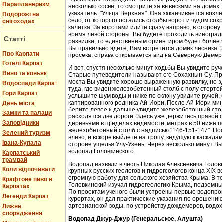
Парапланеризм
несколько сосен, то смотрите за вывесками на домах.
указатель: "Улица Верхняя". Она заканчивается возл
Подорожі на
село, от которого остались столбы ворот и чудом со
снігоходах
калитка. За воротами идите сразу направо, в сторон
время левой стороны. Вы будете проходить виноградн
Статті
развилки, то единственным ориентиром будет более у
Вы правильно идете, Вам встретится домик лесника. 
Про Карпати
просека, справа открывается вид на Северную Демер
Готелі Карпат
И вот, спустя несколько минут ходьбы Вы увидите руч
Вино та коньяк
Старые путеводители называют его Сохахнын-Су. Пр
моста Вы увидите хорошо выраженную развилку, но з
Водоспади Карпат
туда, где виден железобетонный столб с полу стерто
Гори Карпат
услышите шум воды и ниже по склону увидите ручей,
каптированного родника Ай-Иори. После Ай-Иори мину
День міста
берите левее и дальше увидите железобетонный столб
Замки та палаци
расходятся две дороги. Здесь уже держитесь правой 
Заповідники
деревьями в пределах видимости, метрах в 50 ниже п
железобетонный столб с надписью "146-151-147". По
Зелений туризм
влево, и вскоре выйдете на тропу, ведущую к каскада
Івана-Купала
стороне ущелья Улу-Узень. Через несколько минут Вы
водопад Головкинского.
Карпатський
трамвай
Водопад назвали в честь Николая Алексеевича Головки
Коли відпочивати
крупных русских геологов и гидрогеологов конца XIX 
огромную работу для сельского хозяйства Крыма. В 
Крафтове пиво в
Головкинский изучал гидрогеологию Крыма, подземн
Карпатах
По проектам ученого были устроены первые водопров
Легенди Карпат
курортах, он дал практические указания по орошени
артезианской воды, по устройству дождемеров, водо
Лижне
спорядження
Водопад Джур-Джур (Генеральское, Алушта)