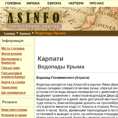
ГОЛОВНА
УКРАЇНА
ЄВРОПА
ЧАРТЕРИ
ПРО НАС
Карпати
Чорногорія
Контакти
Азов
Хорватія
Партнерам
Причорноморря
Болгарія
Додати готель
Водопады Крыма
Шацьк
Албанія
Питання
Головна
Карпати
Інформація
Пошук готелів
Міста і селища
Фотогалерея
Карпати
Відпочинок у
Карпатах
Водопады Крыма
Гірські лижі
Гірськолижні
курорти Карпат
Водопад Головкинского (Алушта)
Карти та схеми
Водопад находится над Алуштой в ущелье Яман-Дере
Транспорт
горных складках сливаются мелкие ручьи, образуя ре
уступам поток воды мощно низвергается с девятиметр
Що подивитися
выдержит сравнение с известным водопадом Джур-Д
Водопад находится в дикой, мало доступной местност
Розваги
туда попасть, Вам необходимо доехать на троллейбус
что в десяти минутах езды от Алушты в сторону Ялт
Кінні прогулянки
около 4 часов. Тропа, временами переходящая в лест
остановкой и выводит в село, на небольшую площадк
Купання в чанах
Нужно идти по средней. Когда Вы увидите сетчатый з