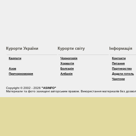
Курорти України
Курорти світу
Інформація
Карпати
Чорногорія
Контакти
Хорватія
Питання
Азов
Болгарія
Партнерство
Причорноморря
Албанія
Додати готель
Чартери
Copyright © 2002 - 2026
"ASINFO"
Материали та фото захищені авторським правом. Використання материалів без дозвол