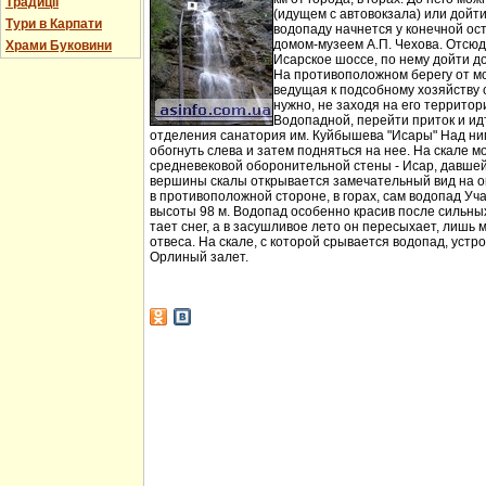
Традиції
(идущем с автовокзала) или дойт
Тури в Карпати
водопаду начнется у конечной ос
домом-музеем А.П. Чехова. Отсюд
Храми Буковини
Исарское шоссе, по нему дойти д
На противоположном берегу от мо
ведущая к подсобному хозяйству
нужно, не заходя на его территори
Водопадной, перейти приток и идт
отделения санатория им. Куйбышева "Исары" Над ни
обогнуть слева и затем подняться на нее. На скале м
средневековой оборонительной стены - Исар, давшей
вершины скалы открывается замечательный вид на ок
в противоположной стороне, в горах, сам водопад Уча
высоты 98 м. Водопад особенно красив после сильных 
тает снег, а в засушливое лето он пересыхает, лишь 
отвеса. На скале, с которой срывается водопад, устр
Орлиный залет.