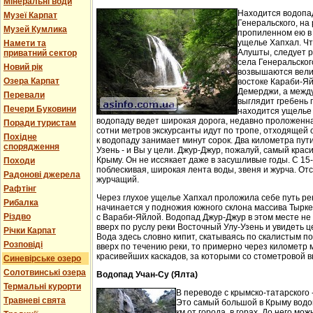
Мінеральні води
Находится водопа
Музеї Карпат
Генеральского, на 
Музей Кумлика
пропиленном ею в
ущелье Хапхал. Чт
Намети та
Алушты, следует 
приватний сектор
села Генеральског
Новий рік
возвышаются вели
Озера Карпат
востоке Караби-Яй
Демерджи, а между
Перевали
выглядит гребень 
Печери Буковини
находится ущелье 
водопаду ведет широкая дорога, недавно проложенн
Поради туристам
сотни метров экскурсанты идут по тропе, отходящей о
Похідне
к водопаду занимает минут сорок. Два километра пут
спорядження
Узень - и Вы у цели. Джур-Джур, пожалуй, самый кра
Крыму. Он не иссякает даже в засушливые годы. С 15
Походи
поблескивая, широкая лента воды, звеня и журча. Отс
Радонові джерела
журчащий.
Рафтінг
Через глухое ущелье Хапхал проложила себе путь ре
Рибалка
начинается у подножия южного склона массива Тырк
Різдво
с Вараби-Яйлой. Водопад Джур-Джур в этом месте н
вверх по руслу реки Восточный Улу-Узень и увидеть ц
Річки Карпат
Вода здесь словно кипит, скатываясь по скалистым п
Розповіді
вверх по течению реки, то примерно через километр 
красивейших каскадов, за которыми со стометровой в
Синевірське озеро
Солотвинські озера
Водопад Учан-Су (Ялта)
Термальні курорти
В переводе с крымско-татарского 
Травневі свята
Это самый большой в Крыму водо
км от города, в горах. До него м