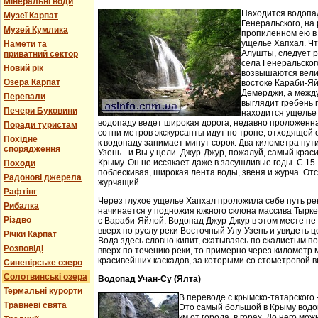
Мінеральні води
Находится водопа
Музеї Карпат
Генеральского, на 
Музей Кумлика
пропиленном ею в
ущелье Хапхал. Чт
Намети та
Алушты, следует 
приватний сектор
села Генеральског
Новий рік
возвышаются вели
Озера Карпат
востоке Караби-Яй
Демерджи, а между
Перевали
выглядит гребень 
Печери Буковини
находится ущелье 
водопаду ведет широкая дорога, недавно проложенн
Поради туристам
сотни метров экскурсанты идут по тропе, отходящей о
Похідне
к водопаду занимает минут сорок. Два километра пут
спорядження
Узень - и Вы у цели. Джур-Джур, пожалуй, самый кра
Крыму. Он не иссякает даже в засушливые годы. С 15
Походи
поблескивая, широкая лента воды, звеня и журча. Отс
Радонові джерела
журчащий.
Рафтінг
Через глухое ущелье Хапхал проложила себе путь ре
Рибалка
начинается у подножия южного склона массива Тырк
Різдво
с Вараби-Яйлой. Водопад Джур-Джур в этом месте н
вверх по руслу реки Восточный Улу-Узень и увидеть ц
Річки Карпат
Вода здесь словно кипит, скатываясь по скалистым п
Розповіді
вверх по течению реки, то примерно через километр 
красивейших каскадов, за которыми со стометровой в
Синевірське озеро
Солотвинські озера
Водопад Учан-Су (Ялта)
Термальні курорти
В переводе с крымско-татарского 
Травневі свята
Это самый большой в Крыму водо
км от города, в горах. До него м