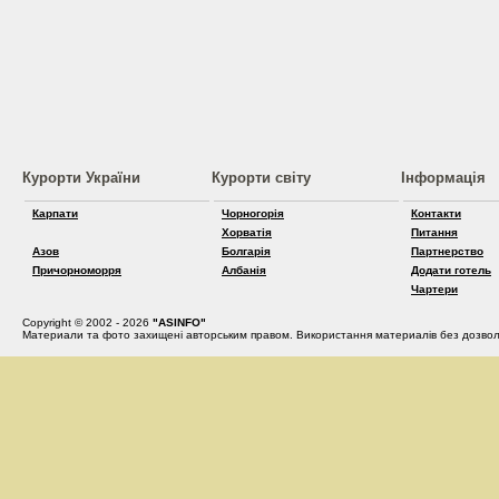
Курорти України
Курорти світу
Інформація
Карпати
Чорногорія
Контакти
Хорватія
Питання
Азов
Болгарія
Партнерство
Причорноморря
Албанія
Додати готель
Чартери
Copyright © 2002 - 2026
"ASINFO"
Материали та фото захищені авторським правом. Використання материалів без дозвол