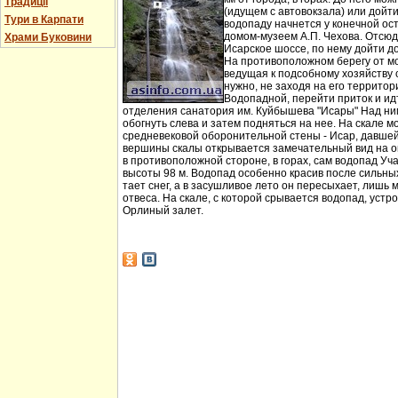
Традиції
(идущем с автовокзала) или дойт
Тури в Карпати
водопаду начнется у конечной ос
домом-музеем А.П. Чехова. Отсюд
Храми Буковини
Исарское шоссе, по нему дойти д
На противоположном берегу от мо
ведущая к подсобному хозяйству
нужно, не заходя на его территори
Водопадной, перейти приток и идт
отделения санатория им. Куйбышева "Исары" Над ни
обогнуть слева и затем подняться на нее. На скале м
средневековой оборонительной стены - Исар, давшей
вершины скалы открывается замечательный вид на ок
в противоположной стороне, в горах, сам водопад Уча
высоты 98 м. Водопад особенно красив после сильных 
тает снег, а в засушливое лето он пересыхает, лишь 
отвеса. На скале, с которой срывается водопад, устр
Орлиный залет.