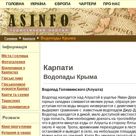
ГОЛОВНА
УКРАЇНА
ЄВРОПА
ЧАРТЕРИ
ПРО НАС
Карпати
Чорногорія
Контакти
Азов
Хорватія
Партнерам
Причорноморря
Болгарія
Додати готель
Водопады Крыма
Шацьк
Албанія
Питання
Головна
Карпати
Інформація
Пошук готелів
Міста і селища
Фотогалерея
Карпати
Відпочинок у
Карпатах
Водопады Крыма
Гірські лижі
Гірськолижні
курорти Карпат
Водопад Головкинского (Алушта)
Карти та схеми
Водопад находится над Алуштой в ущелье Яман-Дере
Транспорт
горных складках сливаются мелкие ручьи, образуя ре
уступам поток воды мощно низвергается с девятиметр
Що подивитися
выдержит сравнение с известным водопадом Джур-Д
Водопад находится в дикой, мало доступной местност
Розваги
туда попасть, Вам необходимо доехать на троллейбус
что в десяти минутах езды от Алушты в сторону Ялт
Кінні прогулянки
около 4 часов. Тропа, временами переходящая в лест
остановкой и выводит в село, на небольшую площадк
Купання в чанах
Нужно идти по средней. Когда Вы увидите сетчатый з