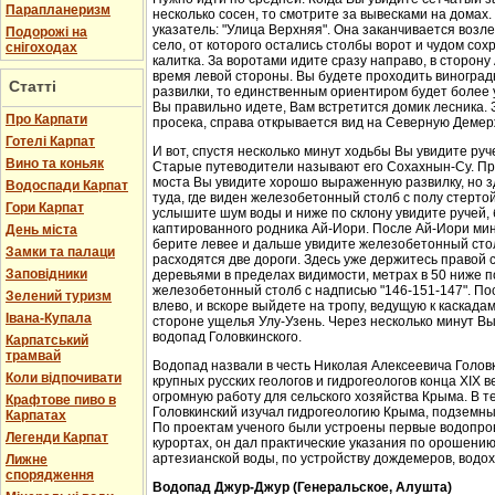
Парапланеризм
несколько сосен, то смотрите за вывесками на домах.
указатель: "Улица Верхняя". Она заканчивается возл
Подорожі на
село, от которого остались столбы ворот и чудом со
снігоходах
калитка. За воротами идите сразу направо, в сторон
время левой стороны. Вы будете проходить виноградн
Статті
развилки, то единственным ориентиром будет более у
Вы правильно идете, Вам встретится домик лесника. 
Про Карпати
просека, справа открывается вид на Северную Демер
Готелі Карпат
И вот, спустя несколько минут ходьбы Вы увидите руч
Вино та коньяк
Старые путеводители называют его Сохахнын-Су. Пр
моста Вы увидите хорошо выраженную развилку, но з
Водоспади Карпат
туда, где виден железобетонный столб с полу стерто
Гори Карпат
услышите шум воды и ниже по склону увидите ручей,
каптированного родника Ай-Иори. После Ай-Иори мину
День міста
берите левее и дальше увидите железобетонный столб
Замки та палаци
расходятся две дороги. Здесь уже держитесь правой 
Заповідники
деревьями в пределах видимости, метрах в 50 ниже п
железобетонный столб с надписью "146-151-147". По
Зелений туризм
влево, и вскоре выйдете на тропу, ведущую к каскада
Івана-Купала
стороне ущелья Улу-Узень. Через несколько минут Вы
водопад Головкинского.
Карпатський
трамвай
Водопад назвали в честь Николая Алексеевича Головки
Коли відпочивати
крупных русских геологов и гидрогеологов конца XIX 
огромную работу для сельского хозяйства Крыма. В 
Крафтове пиво в
Головкинский изучал гидрогеологию Крыма, подземн
Карпатах
По проектам ученого были устроены первые водопров
Легенди Карпат
курортах, он дал практические указания по орошени
артезианской воды, по устройству дождемеров, водо
Лижне
спорядження
Водопад Джур-Джур (Генеральское, Алушта)