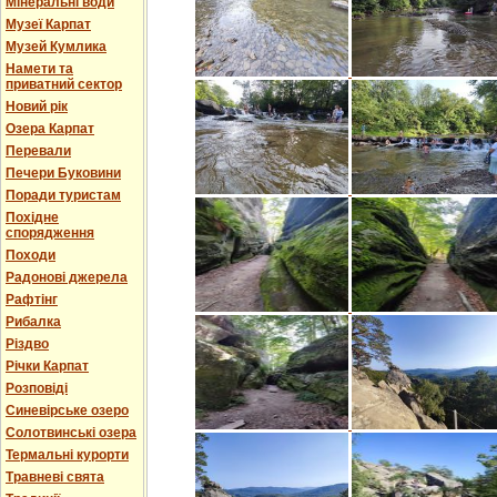
Мінеральні води
Музеї Карпат
Музей Кумлика
Намети та
приватний сектор
Новий рік
Озера Карпат
Перевали
Печери Буковини
Поради туристам
Похідне
спорядження
Походи
Радонові джерела
Рафтінг
Рибалка
Різдво
Річки Карпат
Розповіді
Синевірське озеро
Солотвинські озера
Термальні курорти
Травневі свята