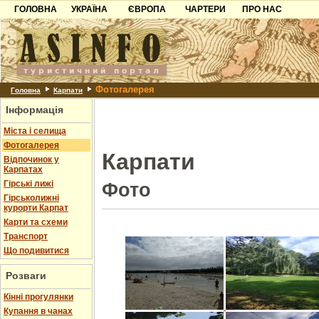
ГОЛОВНА
УКРАЇНА
ЄВРОПА
ЧАРТЕРИ
ПРО НАС
Карпати
Чорногорія
Контакти
Азов
Хорватія
Партнерам
Причорноморря
Болгарія
Додати готель
Фотогалерея
Шацьк
Албанія
Питання
Головна
Карпати
Інформація
Пошук готелів
Міста і селища
Фотогалерея
Карпати
Відпочинок у
Карпатах
Гірські лижі
Фото
Гірськолижні
курорти Карпат
Карти та схеми
Транспорт
Що подивитися
Розваги
Кінні прогулянки
Купання в чанах