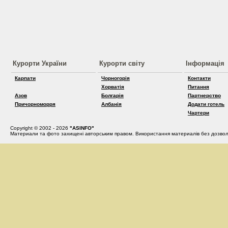
Курорти України
Курорти світу
Інформація
Карпати
Чорногорія
Контакти
Хорватія
Питання
Азов
Болгарія
Партнерство
Причорноморря
Албанія
Додати готель
Чартери
Copyright © 2002 - 2026
"ASINFO"
Материали та фото захищені авторським правом. Використання материалів без дозвол