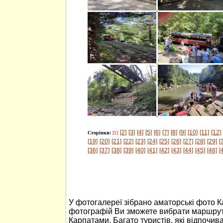
[2]
[3]
[4]
[5]
[6]
[7]
[8]
[9]
[10]
[11]
[12]
Сторінки:
[1]
[19]
[20]
[21]
[22]
[23]
[24]
[25]
[26]
[27]
[28]
[29]
[
[36]
[37]
[38]
[39]
[40]
[41]
[42]
[43]
[44]
[45]
[46]
[
У фотогалереї зібрано аматорські фото 
фотографій Ви зможете вибрати маршрут
Карпатами. Багато туристів, які відпочив