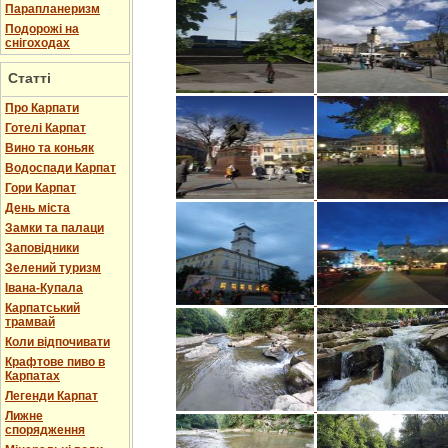
Парапланеризм
Подорожі на
снігоходах
Статті
Про Карпати
Готелі Карпат
Вино та коньяк
Водоспади Карпат
Гори Карпат
День міста
Замки та палаци
Заповідники
Зелений туризм
Івана-Купала
Карпатський
трамвай
Коли відпочивати
Крафтове пиво в
Карпатах
Легенди Карпат
Лижне
спорядження