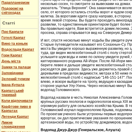
Парапланеризм
несколько сосен, то смотрите за вывесками на домах.
указатель: "Улица Верхняя". Она заканчивается возл
Подорожі на
село, от которого остались столбы ворот и чудом со
снігоходах
калитка. За воротами идите сразу направо, в сторон
время левой стороны. Вы будете проходить виноградн
Статті
развилки, то единственным ориентиром будет более у
Вы правильно идете, Вам встретится домик лесника. 
Про Карпати
просека, справа открывается вид на Северную Демер
Готелі Карпат
И вот, спустя несколько минут ходьбы Вы увидите руч
Вино та коньяк
Старые путеводители называют его Сохахнын-Су. Пр
моста Вы увидите хорошо выраженную развилку, но з
Водоспади Карпат
туда, где виден железобетонный столб с полу стерто
Гори Карпат
услышите шум воды и ниже по склону увидите ручей,
каптированного родника Ай-Иори. После Ай-Иори мину
День міста
берите левее и дальше увидите железобетонный столб
Замки та палаци
расходятся две дороги. Здесь уже держитесь правой 
Заповідники
деревьями в пределах видимости, метрах в 50 ниже п
железобетонный столб с надписью "146-151-147". По
Зелений туризм
влево, и вскоре выйдете на тропу, ведущую к каскада
Івана-Купала
стороне ущелья Улу-Узень. Через несколько минут Вы
водопад Головкинского.
Карпатський
трамвай
Водопад назвали в честь Николая Алексеевича Головки
Коли відпочивати
крупных русских геологов и гидрогеологов конца XIX 
огромную работу для сельского хозяйства Крыма. В 
Крафтове пиво в
Головкинский изучал гидрогеологию Крыма, подземн
Карпатах
По проектам ученого были устроены первые водопров
Легенди Карпат
курортах, он дал практические указания по орошени
артезианской воды, по устройству дождемеров, водо
Лижне
спорядження
Водопад Джур-Джур (Генеральское, Алушта)