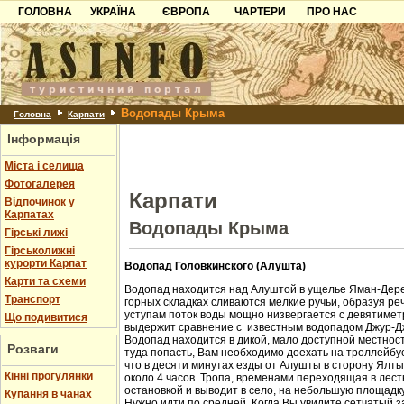
ГОЛОВНА
УКРАЇНА
ЄВРОПА
ЧАРТЕРИ
ПРО НАС
Карпати
Чорногорія
Контакти
Азов
Хорватія
Партнерам
Причорноморря
Болгарія
Додати готель
Водопады Крыма
Шацьк
Албанія
Питання
Головна
Карпати
Інформація
Пошук готелів
Міста і селища
Фотогалерея
Карпати
Відпочинок у
Карпатах
Водопады Крыма
Гірські лижі
Гірськолижні
курорти Карпат
Водопад Головкинского (Алушта)
Карти та схеми
Водопад находится над Алуштой в ущелье Яман-Дере
Транспорт
горных складках сливаются мелкие ручьи, образуя ре
уступам поток воды мощно низвергается с девятиметр
Що подивитися
выдержит сравнение с известным водопадом Джур-Д
Водопад находится в дикой, мало доступной местност
Розваги
туда попасть, Вам необходимо доехать на троллейбус
что в десяти минутах езды от Алушты в сторону Ялт
Кінні прогулянки
около 4 часов. Тропа, временами переходящая в лест
остановкой и выводит в село, на небольшую площадк
Купання в чанах
Нужно идти по средней. Когда Вы увидите сетчатый з