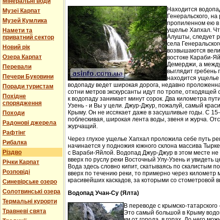
Мінеральні води
Находится водопа
Музеї Карпат
Генеральского, на 
Музей Кумлика
пропиленном ею в
ущелье Хапхал. Чт
Намети та
Алушты, следует 
приватний сектор
села Генеральског
Новий рік
возвышаются вели
Озера Карпат
востоке Караби-Яй
Демерджи, а между
Перевали
выглядит гребень 
Печери Буковини
находится ущелье 
водопаду ведет широкая дорога, недавно проложенн
Поради туристам
сотни метров экскурсанты идут по тропе, отходящей о
Похідне
к водопаду занимает минут сорок. Два километра пут
спорядження
Узень - и Вы у цели. Джур-Джур, пожалуй, самый кра
Крыму. Он не иссякает даже в засушливые годы. С 15
Походи
поблескивая, широкая лента воды, звеня и журча. Отс
Радонові джерела
журчащий.
Рафтінг
Через глухое ущелье Хапхал проложила себе путь ре
Рибалка
начинается у подножия южного склона массива Тырк
Різдво
с Вараби-Яйлой. Водопад Джур-Джур в этом месте н
вверх по руслу реки Восточный Улу-Узень и увидеть ц
Річки Карпат
Вода здесь словно кипит, скатываясь по скалистым п
Розповіді
вверх по течению реки, то примерно через километр 
красивейших каскадов, за которыми со стометровой в
Синевірське озеро
Солотвинські озера
Водопад Учан-Су (Ялта)
Термальні курорти
В переводе с крымско-татарского 
Травневі свята
Это самый большой в Крыму водо
км от города, в горах. До него м