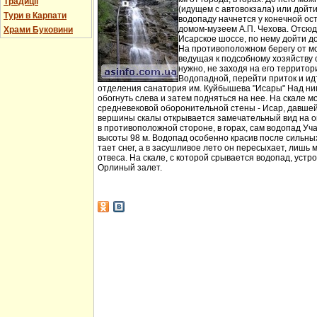
Традиції
(идущем с автовокзала) или дойт
Тури в Карпати
водопаду начнется у конечной ос
домом-музеем А.П. Чехова. Отсюд
Храми Буковини
Исарское шоссе, по нему дойти д
На противоположном берегу от мо
ведущая к подсобному хозяйству
нужно, не заходя на его территори
Водопадной, перейти приток и идт
отделения санатория им. Куйбышева "Исары" Над ни
обогнуть слева и затем подняться на нее. На скале м
средневековой оборонительной стены - Исар, давшей
вершины скалы открывается замечательный вид на ок
в противоположной стороне, в горах, сам водопад Уча
высоты 98 м. Водопад особенно красив после сильных 
тает снег, а в засушливое лето он пересыхает, лишь 
отвеса. На скале, с которой срывается водопад, устр
Орлиный залет.