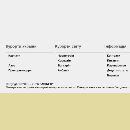
Курорти України
Курорти світу
Інформація
Карпати
Чорногорія
Контакти
Хорватія
Питання
Азов
Болгарія
Партнерство
Причорноморря
Албанія
Додати готель
Чартери
Copyright © 2002 - 2026
"ASINFO"
Материали та фото захищені авторським правом. Використання материалів без дозвол