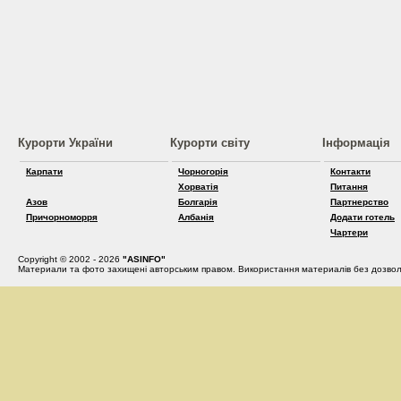
Курорти України
Курорти світу
Інформація
Карпати
Чорногорія
Контакти
Хорватія
Питання
Азов
Болгарія
Партнерство
Причорноморря
Албанія
Додати готель
Чартери
Copyright © 2002 - 2026
"ASINFO"
Материали та фото захищені авторським правом. Використання материалів без дозвол