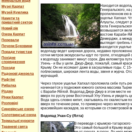
Мінеральні води
Находится водопа
Музеї Карпат
Генеральского, на 
Музей Кумлика
пропиленном ею в
ущелье Хапхал. Чт
Намети та
Алушты, следует 
приватний сектор
села Генеральског
Новий рік
возвышаются вели
Озера Карпат
востоке Караби-Яй
Демерджи, а между
Перевали
выглядит гребень 
Печери Буковини
находится ущелье 
водопаду ведет широкая дорога, недавно проложенн
Поради туристам
сотни метров экскурсанты идут по тропе, отходящей о
Похідне
к водопаду занимает минут сорок. Два километра пут
спорядження
Узень - и Вы у цели. Джур-Джур, пожалуй, самый кра
Крыму. Он не иссякает даже в засушливые годы. С 15
Походи
поблескивая, широкая лента воды, звеня и журча. Отс
Радонові джерела
журчащий.
Рафтінг
Через глухое ущелье Хапхал проложила себе путь ре
Рибалка
начинается у подножия южного склона массива Тырк
Різдво
с Вараби-Яйлой. Водопад Джур-Джур в этом месте н
вверх по руслу реки Восточный Улу-Узень и увидеть ц
Річки Карпат
Вода здесь словно кипит, скатываясь по скалистым п
Розповіді
вверх по течению реки, то примерно через километр 
красивейших каскадов, за которыми со стометровой в
Синевірське озеро
Солотвинські озера
Водопад Учан-Су (Ялта)
Термальні курорти
В переводе с крымско-татарского 
Травневі свята
Это самый большой в Крыму водо
км от города, в горах. До него м