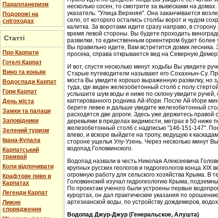
Парапланеризм
несколько сосен, то смотрите за вывесками на домах.
указатель: "Улица Верхняя". Она заканчивается возл
Подорожі на
село, от которого остались столбы ворот и чудом со
снігоходах
калитка. За воротами идите сразу направо, в сторон
время левой стороны. Вы будете проходить виноградн
Статті
развилки, то единственным ориентиром будет более у
Вы правильно идете, Вам встретится домик лесника. 
Про Карпати
просека, справа открывается вид на Северную Демер
Готелі Карпат
И вот, спустя несколько минут ходьбы Вы увидите руч
Вино та коньяк
Старые путеводители называют его Сохахнын-Су. Пр
моста Вы увидите хорошо выраженную развилку, но з
Водоспади Карпат
туда, где виден железобетонный столб с полу стерто
Гори Карпат
услышите шум воды и ниже по склону увидите ручей,
каптированного родника Ай-Иори. После Ай-Иори мину
День міста
берите левее и дальше увидите железобетонный столб
Замки та палаци
расходятся две дороги. Здесь уже держитесь правой 
Заповідники
деревьями в пределах видимости, метрах в 50 ниже п
железобетонный столб с надписью "146-151-147". По
Зелений туризм
влево, и вскоре выйдете на тропу, ведущую к каскада
Івана-Купала
стороне ущелья Улу-Узень. Через несколько минут Вы
водопад Головкинского.
Карпатський
трамвай
Водопад назвали в честь Николая Алексеевича Головки
Коли відпочивати
крупных русских геологов и гидрогеологов конца XIX 
огромную работу для сельского хозяйства Крыма. В 
Крафтове пиво в
Головкинский изучал гидрогеологию Крыма, подземн
Карпатах
По проектам ученого были устроены первые водопров
Легенди Карпат
курортах, он дал практические указания по орошени
артезианской воды, по устройству дождемеров, водо
Лижне
спорядження
Водопад Джур-Джур (Генеральское, Алушта)