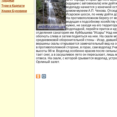
Традиції
(идущем с автовокзала) или дойт
Тури в Карпати
водопаду начнется у конечной ос
домом-музеем А.П. Чехова. Отсюд
Храми Буковини
Исарское шоссе, по нему дойти д
На противоположном берегу от мо
ведущая к подсобному хозяйству
нужно, не заходя на его территори
Водопадной, перейти приток и идт
отделения санатория им. Куйбышева "Исары" Над ни
обогнуть слева и затем подняться на нее. На скале м
средневековой оборонительной стены - Исар, давшей
вершины скалы открывается замечательный вид на ок
в противоположной стороне, в горах, сам водопад Уча
высоты 98 м. Водопад особенно красив после сильных 
тает снег, а в засушливое лето он пересыхает, лишь 
отвеса. На скале, с которой срывается водопад, устр
Орлиный залет.