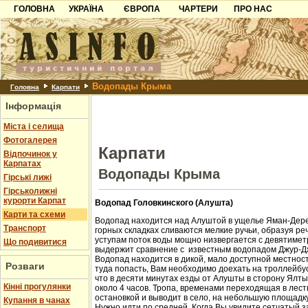
ГОЛОВНА
УКРАЇНА
ЄВРОПА
ЧАРТЕРИ
ПРО НАС
Карпати
Чорногорія
Контакти
Азов
Хорватія
Партнерам
Причорноморря
Болгарія
Додати готель
Водопады Крыма
Шацьк
Албанія
Питання
Головна
Карпати
Інформація
Пошук готелів
Міста і селища
Фотогалерея
Карпати
Відпочинок у
Карпатах
Водопады Крыма
Гірські лижі
Гірськолижні
курорти Карпат
Водопад Головкинского (Алушта)
Карти та схеми
Водопад находится над Алуштой в ущелье Яман-Дере
Транспорт
горных складках сливаются мелкие ручьи, образуя ре
уступам поток воды мощно низвергается с девятиметр
Що подивитися
выдержит сравнение с известным водопадом Джур-Д
Водопад находится в дикой, мало доступной местност
Розваги
туда попасть, Вам необходимо доехать на троллейбус
что в десяти минутах езды от Алушты в сторону Ялт
Кінні прогулянки
около 4 часов. Тропа, временами переходящая в лест
остановкой и выводит в село, на небольшую площадк
Купання в чанах
Нужно идти по средней. Когда Вы увидите сетчатый з