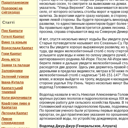
Парапланеризм
несколько сосен, то смотрите за вывесками на домах.
указатель: "Улица Верхняя". Она заканчивается возл
Подорожі на
село, от которого остались столбы ворот и чудом со
снігоходах
калитка. За воротами идите сразу направо, в сторон
время левой стороны. Вы будете проходить виноградн
Статті
развилки, то единственным ориентиром будет более у
Вы правильно идете, Вам встретится домик лесника. 
Про Карпати
просека, справа открывается вид на Северную Демер
Готелі Карпат
И вот, спустя несколько минут ходьбы Вы увидите руч
Вино та коньяк
Старые путеводители называют его Сохахнын-Су. Пр
моста Вы увидите хорошо выраженную развилку, но з
Водоспади Карпат
туда, где виден железобетонный столб с полу стерто
Гори Карпат
услышите шум воды и ниже по склону увидите ручей,
каптированного родника Ай-Иори. После Ай-Иори мину
День міста
берите левее и дальше увидите железобетонный столб
Замки та палаци
расходятся две дороги. Здесь уже держитесь правой 
Заповідники
деревьями в пределах видимости, метрах в 50 ниже п
железобетонный столб с надписью "146-151-147". По
Зелений туризм
влево, и вскоре выйдете на тропу, ведущую к каскада
Івана-Купала
стороне ущелья Улу-Узень. Через несколько минут Вы
водопад Головкинского.
Карпатський
трамвай
Водопад назвали в честь Николая Алексеевича Головки
Коли відпочивати
крупных русских геологов и гидрогеологов конца XIX 
огромную работу для сельского хозяйства Крыма. В 
Крафтове пиво в
Головкинский изучал гидрогеологию Крыма, подземн
Карпатах
По проектам ученого были устроены первые водопров
Легенди Карпат
курортах, он дал практические указания по орошени
артезианской воды, по устройству дождемеров, водо
Лижне
спорядження
Водопад Джур-Джур (Генеральское, Алушта)