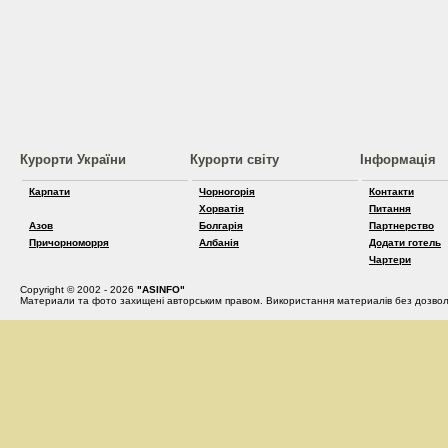
Курорти України
Курорти світу
Інформація
Карпати
Чорногорія
Контакти
Хорватія
Питання
Азов
Болгарія
Партнерство
Причорноморря
Албанія
Додати готель
Чартери
Copyright © 2002 - 2026
"ASINFO"
Материали та фото захищені авторським правом. Використання материалів без дозвол