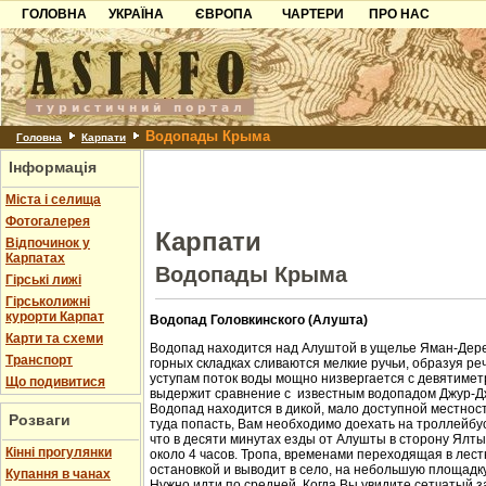
ГОЛОВНА
УКРАЇНА
ЄВРОПА
ЧАРТЕРИ
ПРО НАС
Карпати
Чорногорія
Контакти
Азов
Хорватія
Партнерам
Причорноморря
Болгарія
Додати готель
Водопады Крыма
Шацьк
Албанія
Питання
Головна
Карпати
Інформація
Пошук готелів
Міста і селища
Фотогалерея
Карпати
Відпочинок у
Карпатах
Водопады Крыма
Гірські лижі
Гірськолижні
курорти Карпат
Водопад Головкинского (Алушта)
Карти та схеми
Водопад находится над Алуштой в ущелье Яман-Дере
Транспорт
горных складках сливаются мелкие ручьи, образуя ре
уступам поток воды мощно низвергается с девятиметр
Що подивитися
выдержит сравнение с известным водопадом Джур-Д
Водопад находится в дикой, мало доступной местност
Розваги
туда попасть, Вам необходимо доехать на троллейбус
что в десяти минутах езды от Алушты в сторону Ялт
Кінні прогулянки
около 4 часов. Тропа, временами переходящая в лест
остановкой и выводит в село, на небольшую площадк
Купання в чанах
Нужно идти по средней. Когда Вы увидите сетчатый з