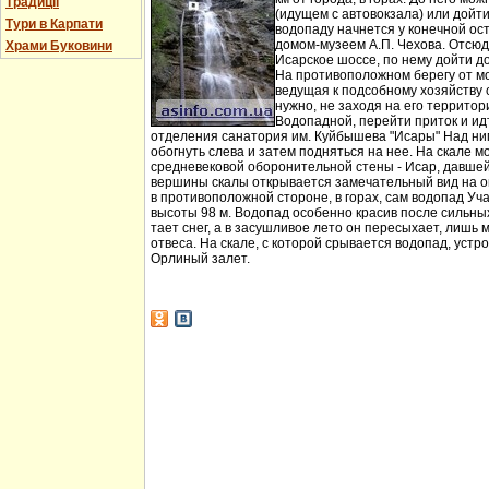
Традиції
(идущем с автовокзала) или дойт
Тури в Карпати
водопаду начнется у конечной ос
домом-музеем А.П. Чехова. Отсюд
Храми Буковини
Исарское шоссе, по нему дойти д
На противоположном берегу от мо
ведущая к подсобному хозяйству
нужно, не заходя на его территори
Водопадной, перейти приток и идт
отделения санатория им. Куйбышева "Исары" Над ни
обогнуть слева и затем подняться на нее. На скале м
средневековой оборонительной стены - Исар, давшей
вершины скалы открывается замечательный вид на ок
в противоположной стороне, в горах, сам водопад Уча
высоты 98 м. Водопад особенно красив после сильных 
тает снег, а в засушливое лето он пересыхает, лишь 
отвеса. На скале, с которой срывается водопад, устр
Орлиный залет.