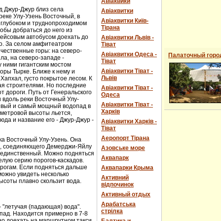
Авіаквики
д Джур-Джур близ села
Авіаквитки
реке Улу-Узень Восточный, в
Авіаквитки Київ-
 глубоком и труднопроходимом
Тірана
обы добраться до него из
рейсовым автобусом доехать до
Авіаквитки Львів -
о. За селом амфитеатром
Тіват
чественные горы: на северо-
Авіаквитки Одеса -
Палаточный горо
ла, на северо-западе -
Тіват
 ними гигантским мостом
Авіаквитки Тіват -
горы Тырке. Ближе к нему и
Львів
Хапхал, густо покрытое лесом. К
ая строителями. Но последние
Авіаквитки Тіват -
т дороги. Путь от Генеральского
Одеса
и вдоль реки Восточный Улу-
Авіаквитки Тіват -
сивый и самый мощный водопад в
Харків
-метровой высоты льется,
юда и название его - Джур-Джур -
Авіаквитки Харків -
Тіват
Аеропорт Тірана
ка Восточный Улу-Узень. Она
е, соединяющего Демерджи-Яйлу
Азовське море
е единственный. Можно подняться
Аквапарк
елую серию порогов-каскадов.
орогам. Если подняться дальше
Аквапарки Крыма
можно увидеть несколько
Активний
ысоты плавно скользит вода.
відпочинок
Активный отдых
Арабатська
- "летучая (падающая) вода".
стрілка
пад. Находится примерно в 7-8
ожно доехать на маршрутном такси