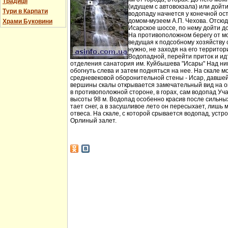
Традиції
(идущем с автовокзала) или дойт
Тури в Карпати
водопаду начнется у конечной ос
домом-музеем А.П. Чехова. Отсюд
Храми Буковини
Исарское шоссе, по нему дойти д
На противоположном берегу от мо
ведущая к подсобному хозяйству
нужно, не заходя на его территори
Водопадной, перейти приток и идт
отделения санатория им. Куйбышева "Исары" Над ни
обогнуть слева и затем подняться на нее. На скале м
средневековой оборонительной стены - Исар, давшей
вершины скалы открывается замечательный вид на ок
в противоположной стороне, в горах, сам водопад Уча
высоты 98 м. Водопад особенно красив после сильных 
тает снег, а в засушливое лето он пересыхает, лишь 
отвеса. На скале, с которой срывается водопад, устр
Орлиный залет.