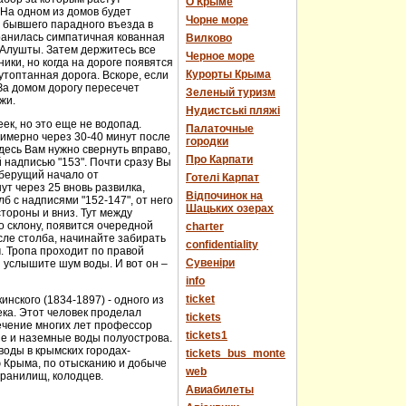
О Крыме
 На одном из домов будет
Чорне море
е бывшего парадного въезда в
хранилась симпатичная кованная
Вилково
у Алушты. Затем держитесь все
Черное море
ики, но когда на дороге появятся
Курорты Крыма
топтанная дорога. Вскоре, если
За домом дорогу пересечет
Зеленый туризм
жи.
Нудистські пляжі
еек, но это еще не водопад.
Палаточные
имерно через 30-40 минут после
городки
десь Вам нужно свернуть вправо,
Про Карпати
й надписью "153". Почти сразу Вы
 берущий начало от
Готелі Карпат
т через 25 вновь развилка,
Відпочинок на
 с надписями "152-147", от него
Шацьких озерах
стороны и вниз. Тут между
о склону, появится очередной
charter
сле столба, начинайте забирать
confidentiality
м. Тропа проходит по правой
Cувеніри
 услышите шум воды. И вот он –
info
ticket
нского (1834-1897) - одного из
века. Этот человек проделал
tickets
течение многих лет профессор
tickets1
ые и наземные воды полуострова.
оды в крымских городах-
tickets_bus_monte
ю Крыма, по отысканию и добыче
web
хранилищ, колодцев.
Авиабилеты