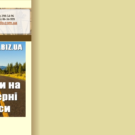
) 298-54-96
86-34-999
nfo.com.ua