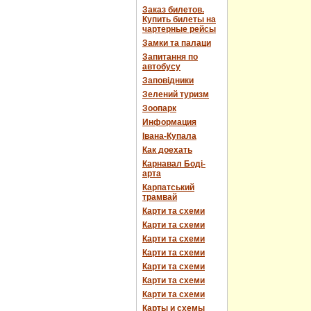
Заказ билетов.
Купить билеты на
чартерные рейсы
Замки та палаци
Запитання по
автобусу
Заповідники
Зелений туризм
Зоопарк
Информация
Івана-Купала
Как доехать
Карнавал Боді-
арта
Карпатський
трамвай
Карти та схеми
Карти та схеми
Карти та схеми
Карти та схеми
Карти та схеми
Карти та схеми
Карти та схеми
Карты и схемы