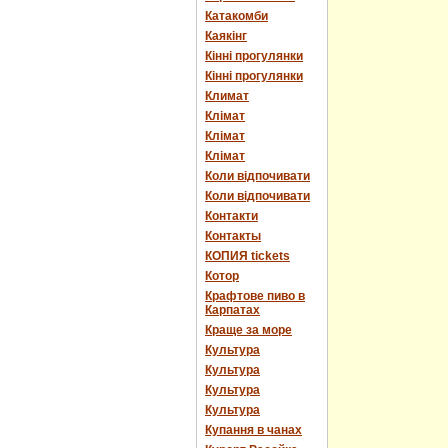
Катакомби
Каякінг
Кінні прогулянки
Кінні прогулянки
Климат
Клімат
Клімат
Клімат
Коли відпочивати
Коли відпочивати
Контакти
Контакты
КОПИЯ tickets
Котор
Крафтове пиво в
Карпатах
Краще за море
Культура
Культура
Культура
Культура
Купання в чанах