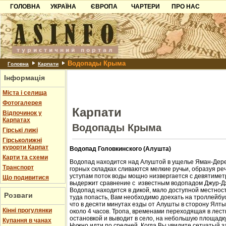
ГОЛОВНА
УКРАЇНА
ЄВРОПА
ЧАРТЕРИ
ПРО НАС
Карпати
Чорногорія
Контакти
Азов
Хорватія
Партнерам
Причорноморря
Болгарія
Додати готель
Водопады Крыма
Шацьк
Албанія
Питання
Головна
Карпати
Інформація
Пошук готелів
Міста і селища
Фотогалерея
Карпати
Відпочинок у
Карпатах
Водопады Крыма
Гірські лижі
Гірськолижні
курорти Карпат
Водопад Головкинского (Алушта)
Карти та схеми
Водопад находится над Алуштой в ущелье Яман-Дере
Транспорт
горных складках сливаются мелкие ручьи, образуя ре
уступам поток воды мощно низвергается с девятиметр
Що подивитися
выдержит сравнение с известным водопадом Джур-Д
Водопад находится в дикой, мало доступной местност
Розваги
туда попасть, Вам необходимо доехать на троллейбус
что в десяти минутах езды от Алушты в сторону Ялт
Кінні прогулянки
около 4 часов. Тропа, временами переходящая в лест
остановкой и выводит в село, на небольшую площадк
Купання в чанах
Нужно идти по средней. Когда Вы увидите сетчатый з