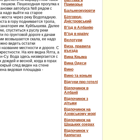
Балтика и
и пешком. Пешеходная прогулка к
Приморье
тановки автобуса №8 рядом с
Бальнеокурорти
а надо выйти на старое
Білгород-
о моста через реку Водопадную.
Дністровський
ста в гору поднимается тропа,
 санатория им. Куйбышева. Далее
В'їзд в Албанію
ю, спуститься к руслу реки
В'їзд в країну
и по грунтовой дороге к дачам
ми возвышается скала, ее надо
Велотури
ожно видеть остатки
Виза, правила
 название местности и дороге. С
въезда
рестности. На юге видна Ялта, а
н-Су. Вода здесь низвергается с
Вина Крыма
дождей и весной, когда в горах
Вина Одеси
мокрый след виден на стене
Вино
оена видовая площадка -
Вино та коньяк
Відгуки про готелі
Відпочинок в
Албанії
Відпочинок з
дітьми
Відпочинок на
Азовському морі
Відпочинок на
Шацьких озерах
Відпочинок у
Карпатах