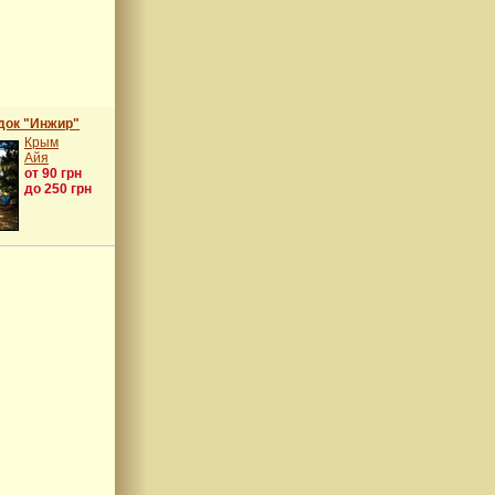
док "Инжир"
Крым
Айя
от 90 грн
до 250 грн