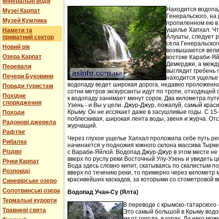
Мінеральні води
Находится водопа
Музеї Карпат
Генеральского, на 
Музей Кумлика
пропиленном ею в
ущелье Хапхал. Чт
Намети та
Алушты, следует 
приватний сектор
села Генеральског
Новий рік
возвышаются вели
Озера Карпат
востоке Караби-Яй
Демерджи, а между
Перевали
выглядит гребень 
Печери Буковини
находится ущелье 
водопаду ведет широкая дорога, недавно проложенн
Поради туристам
сотни метров экскурсанты идут по тропе, отходящей о
Похідне
к водопаду занимает минут сорок. Два километра пут
спорядження
Узень - и Вы у цели. Джур-Джур, пожалуй, самый кра
Крыму. Он не иссякает даже в засушливые годы. С 15
Походи
поблескивая, широкая лента воды, звеня и журча. Отс
Радонові джерела
журчащий.
Рафтінг
Через глухое ущелье Хапхал проложила себе путь ре
Рибалка
начинается у подножия южного склона массива Тырк
Різдво
с Вараби-Яйлой. Водопад Джур-Джур в этом месте н
вверх по руслу реки Восточный Улу-Узень и увидеть ц
Річки Карпат
Вода здесь словно кипит, скатываясь по скалистым п
Розповіді
вверх по течению реки, то примерно через километр 
красивейших каскадов, за которыми со стометровой в
Синевірське озеро
Солотвинські озера
Водопад Учан-Су (Ялта)
Термальні курорти
В переводе с крымско-татарского 
Травневі свята
Это самый большой в Крыму водо
км от города, в горах. До него м