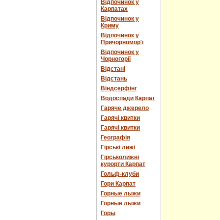
Відпочинок у
Карпатах
Відпочинок у
Криму
Відпочинок у
Причорномор'ї
Відпочинок у
Чорногорії
Відстані
Відстань
Віндсерфінг
Водоспади Карпат
Гаряче джерело
Гарячі квитки
Гарячі квитки
Географія
Гірські лижі
Гірськолижні
курорти Карпат
Гольф-клуби
Гори Карпат
Горные лыжи
Горные лыжи
Горы