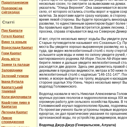
Парапланеризм
несколько сосен, то смотрите за вывесками на домах.
указатель: "Улица Верхняя". Она заканчивается возл
Подорожі на
село, от которого остались столбы ворот и чудом со
снігоходах
калитка. За воротами идите сразу направо, в сторон
время левой стороны. Вы будете проходить виноградн
Статті
развилки, то единственным ориентиром будет более у
Вы правильно идете, Вам встретится домик лесника. 
Про Карпати
просека, справа открывается вид на Северную Демер
Готелі Карпат
И вот, спустя несколько минут ходьбы Вы увидите руч
Вино та коньяк
Старые путеводители называют его Сохахнын-Су. Пр
моста Вы увидите хорошо выраженную развилку, но з
Водоспади Карпат
туда, где виден железобетонный столб с полу стерто
Гори Карпат
услышите шум воды и ниже по склону увидите ручей,
каптированного родника Ай-Иори. После Ай-Иори мину
День міста
берите левее и дальше увидите железобетонный столб
Замки та палаци
расходятся две дороги. Здесь уже держитесь правой 
Заповідники
деревьями в пределах видимости, метрах в 50 ниже п
железобетонный столб с надписью "146-151-147". По
Зелений туризм
влево, и вскоре выйдете на тропу, ведущую к каскада
Івана-Купала
стороне ущелья Улу-Узень. Через несколько минут Вы
водопад Головкинского.
Карпатський
трамвай
Водопад назвали в честь Николая Алексеевича Головки
Коли відпочивати
крупных русских геологов и гидрогеологов конца XIX 
огромную работу для сельского хозяйства Крыма. В 
Крафтове пиво в
Головкинский изучал гидрогеологию Крыма, подземн
Карпатах
По проектам ученого были устроены первые водопров
Легенди Карпат
курортах, он дал практические указания по орошени
артезианской воды, по устройству дождемеров, водо
Лижне
спорядження
Водопад Джур-Джур (Генеральское, Алушта)