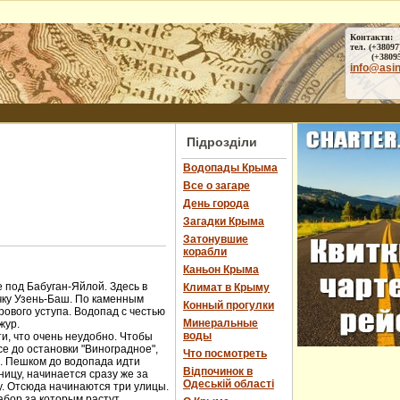
Контакти:
тел. (+38097
(+38095) 
info@asi
Підрозділи
Водопады Крыма
Все о загаре
День города
Загадки Крыма
Затонувшие
корабли
Каньон Крыма
 под Бабуган-Яйлой. Здесь в
Климат в Крыму
чку Узень-Баш. По каменным
Конный прогулки
ового уступа. Водопад с честью
Минеральные
жур.
воды
и, что очень неудобно. Чтобы
е до остановки "Виноградное",
Что посмотреть
ы. Пешком до водопада идти
Відпочинок в
ницу, начинается сразу же за
Одеській області
у. Отсюда начинаются три улицы.
абор за которым растут