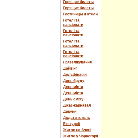
Горящие билеты
Горящие билеты
Гостиницы и отели
Готелі та
пансіонати
Готелі та
пансіонати
Готелі та
пансіонати
Готелі та
пансіонати
Грязелікування
Дайвінг
Дельфінарій
День бруду
День міста
День міста
День сміху
Джаз-карнавал
Дикуни
Додати готель
Екскурсії
Житло на Азові
Житло у Чорногорії