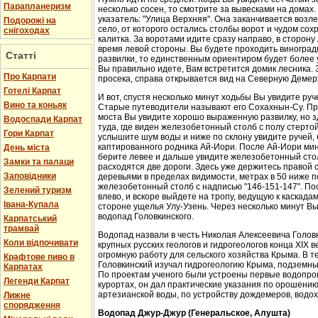
Парапланеризм
несколько сосен, то смотрите за вывесками на домах.
указатель: "Улица Верхняя". Она заканчивается возл
Подорожі на
село, от которого остались столбы ворот и чудом со
снігоходах
калитка. За воротами идите сразу направо, в сторон
время левой стороны. Вы будете проходить виноградн
Статті
развилки, то единственным ориентиром будет более у
Вы правильно идете, Вам встретится домик лесника. 
Про Карпати
просека, справа открывается вид на Северную Демер
Готелі Карпат
И вот, спустя несколько минут ходьбы Вы увидите руч
Вино та коньяк
Старые путеводители называют его Сохахнын-Су. Пр
моста Вы увидите хорошо выраженную развилку, но з
Водоспади Карпат
туда, где виден железобетонный столб с полу стерто
Гори Карпат
услышите шум воды и ниже по склону увидите ручей,
каптированного родника Ай-Иори. После Ай-Иори мину
День міста
берите левее и дальше увидите железобетонный столб
Замки та палаци
расходятся две дороги. Здесь уже держитесь правой 
Заповідники
деревьями в пределах видимости, метрах в 50 ниже п
железобетонный столб с надписью "146-151-147". По
Зелений туризм
влево, и вскоре выйдете на тропу, ведущую к каскада
Івана-Купала
стороне ущелья Улу-Узень. Через несколько минут Вы
водопад Головкинского.
Карпатський
трамвай
Водопад назвали в честь Николая Алексеевича Головки
Коли відпочивати
крупных русских геологов и гидрогеологов конца XIX 
огромную работу для сельского хозяйства Крыма. В 
Крафтове пиво в
Головкинский изучал гидрогеологию Крыма, подземн
Карпатах
По проектам ученого были устроены первые водопров
Легенди Карпат
курортах, он дал практические указания по орошени
артезианской воды, по устройству дождемеров, водо
Лижне
спорядження
Водопад Джур-Джур (Генеральское, Алушта)