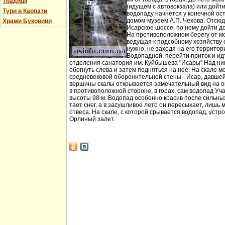
Традиції
(идущем с автовокзала) или дойт
Тури в Карпати
водопаду начнется у конечной ос
домом-музеем А.П. Чехова. Отсюд
Храми Буковини
Исарское шоссе, по нему дойти д
На противоположном берегу от мо
ведущая к подсобному хозяйству
нужно, не заходя на его территори
Водопадной, перейти приток и идт
отделения санатория им. Куйбышева "Исары" Над ни
обогнуть слева и затем подняться на нее. На скале м
средневековой оборонительной стены - Исар, давшей
вершины скалы открывается замечательный вид на ок
в противоположной стороне, в горах, сам водопад Уча
высоты 98 м. Водопад особенно красив после сильных 
тает снег, а в засушливое лето он пересыхает, лишь 
отвеса. На скале, с которой срывается водопад, устр
Орлиный залет.