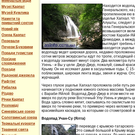
Мінеральні води
Находится водопа
Музеї Карпат
Генеральского, на 
Музей Кумлика
пропиленном ею в
ущелье Хапхал. Чт
Намети та
Алушты, следует 
приватний сектор
села Генеральског
Новий рік
возвышаются вели
Озера Карпат
востоке Караби-Яй
Демерджи, а между
Перевали
выглядит гребень 
Печери Буковини
находится ущелье 
водопаду ведет широкая дорога, недавно проложенн
Поради туристам
сотни метров экскурсанты идут по тропе, отходящей о
Похідне
к водопаду занимает минут сорок. Два километра пут
спорядження
Узень - и Вы у цели. Джур-Джур, пожалуй, самый кра
Крыму. Он не иссякает даже в засушливые годы. С 15
Походи
поблескивая, широкая лента воды, звеня и журча. Отс
Радонові джерела
журчащий.
Рафтінг
Через глухое ущелье Хапхал проложила себе путь ре
Рибалка
начинается у подножия южного склона массива Тырк
Різдво
с Вараби-Яйлой. Водопад Джур-Джур в этом месте н
вверх по руслу реки Восточный Улу-Узень и увидеть ц
Річки Карпат
Вода здесь словно кипит, скатываясь по скалистым п
Розповіді
вверх по течению реки, то примерно через километр 
красивейших каскадов, за которыми со стометровой в
Синевірське озеро
Солотвинські озера
Водопад Учан-Су (Ялта)
Термальні курорти
В переводе с крымско-татарского 
Травневі свята
Это самый большой в Крыму водо
км от города, в горах. До него м