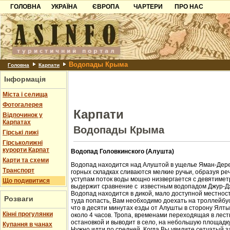
ГОЛОВНА
УКРАЇНА
ЄВРОПА
ЧАРТЕРИ
ПРО НАС
Карпати
Чорногорія
Контакти
Азов
Хорватія
Партнерам
Причорноморря
Болгарія
Додати готель
Водопады Крыма
Шацьк
Албанія
Питання
Головна
Карпати
Інформація
Пошук готелів
Міста і селища
Фотогалерея
Карпати
Відпочинок у
Карпатах
Водопады Крыма
Гірські лижі
Гірськолижні
курорти Карпат
Водопад Головкинского (Алушта)
Карти та схеми
Водопад находится над Алуштой в ущелье Яман-Дере
Транспорт
горных складках сливаются мелкие ручьи, образуя ре
уступам поток воды мощно низвергается с девятиметр
Що подивитися
выдержит сравнение с известным водопадом Джур-Д
Водопад находится в дикой, мало доступной местност
Розваги
туда попасть, Вам необходимо доехать на троллейбус
что в десяти минутах езды от Алушты в сторону Ялт
Кінні прогулянки
около 4 часов. Тропа, временами переходящая в лест
остановкой и выводит в село, на небольшую площадк
Купання в чанах
Нужно идти по средней. Когда Вы увидите сетчатый з