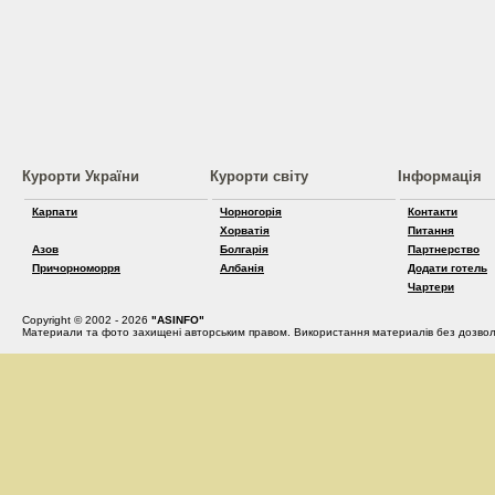
Курорти України
Курорти світу
Інформація
Карпати
Чорногорія
Контакти
Хорватія
Питання
Азов
Болгарія
Партнерство
Причорноморря
Албанія
Додати готель
Чартери
Copyright © 2002 - 2026
"ASINFO"
Материали та фото захищені авторським правом. Використання материалів без дозвол