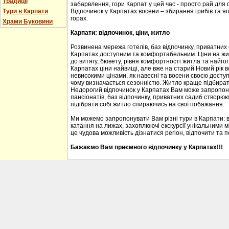
Традиції
забарвлення, гори Карпат у цей час - просто рай для
Тури в Карпати
Відпочинок у Карпатах восени – збирання грибів та ягі
горах.
Храми Буковини
Карпати: відпочинок, ціни, житло
Розвинена мережа готелів, баз відпочинку, приватних
Карпатах доступним та комфортабельним. Ціни на житл
до витягу, бювету, рівня комфортності житла та найгол
Карпатах ціни найвищі, але вже на старий Новий рік 
невисокими цінами, як навесні та восени своєю доступ
чому визначається сезонністю. Житло краще підбирати
Недорогий відпочинок у Карпатах Вам може запропону
пансіонатів, баз відпочинку, приватних садиб створю
підібрати собі житло спираючись на свої побажання.
Ми можемо запропонувати Вам різні тури в Карпати: 
катання на лижах, захоплюючі екскурсії унікальними м
це чудова можливість дізнатися регіон, відпочити та 
Бажаємо Вам приємного відпочинку у Карпатах!!!