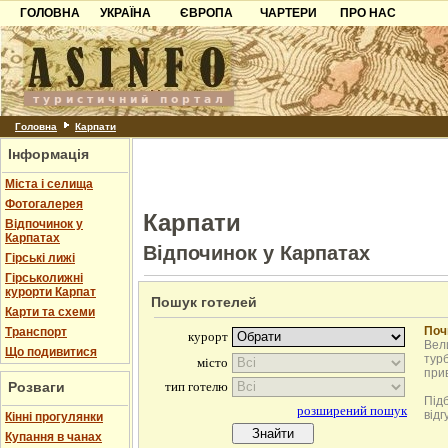
ГОЛОВНА
УКРАЇНА
ЄВРОПА
ЧАРТЕРИ
ПРО НАС
Карпати
Чорногорія
Контакти
Азов
Хорватія
Партнерам
Причорноморря
Болгарія
Додати готель
Шацьк
Албанія
Питання
Головна
Карпати
Інформація
Пошук готелів
Міста і селища
Фотогалерея
Карпати
Відпочинок у
Карпатах
Відпочинок у Карпатах
Гірські лижі
Гірськолижні
курорти Карпат
Пошук готелей
Карти та схеми
Поч
Транспорт
Вели
Що подивитися
турб
при
Розваги
Під
відг
Кінні прогулянки
Купання в чанах