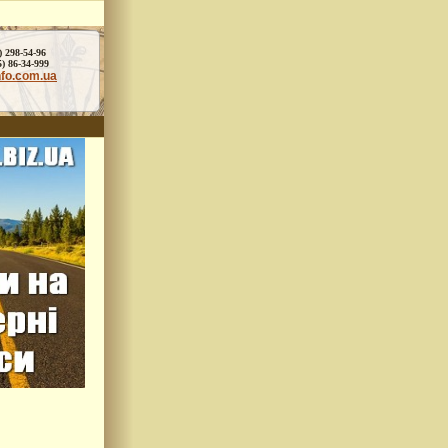
) 298-54-96
86-34-999
nfo.com.ua