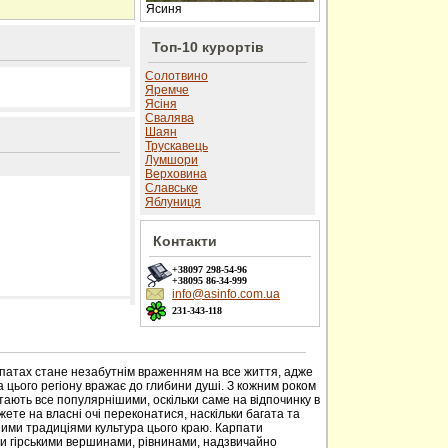
Ясиня
Топ-10 курортів
Солотвино
Яремче
Ясіня
Свалява
Шаян
Трускавець
Лумшори
Верховина
Славське
Яблуниця
Контакти
+38097
298-54-96
+38095
86-34-999
info@asinfo.com.ua
231-343-118
 сайті
рпатах стане незабутнім враженням на все життя, адже
 цього регіону вражає до глибини душі. З кожним роком
тають все популярнішими, оскільки саме на відпочинку в
ете на власні очі переконатися, наскільки багата та
ими традиціями культура цього краю. Карпати
ми гірськими вершинами, рівнинами, надзвичайно