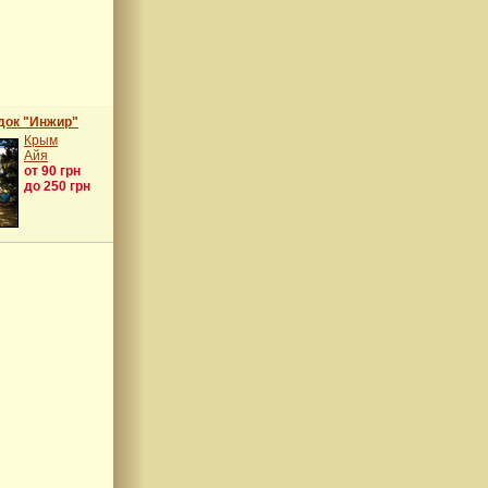
док "Инжир"
Крым
Айя
от 90 грн
до 250 грн