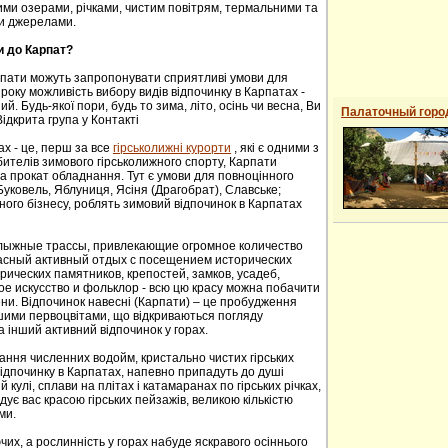
ими озерами, річками, чистим повітрям, термальними та
и джерелами.
и до Карпат?
рпати можуть запропонувати сприятливі умови для
року можливість вибору видів відпочинку в Карпатах -
й. Будь-якої пори, будь то зима, літо, осінь чи весна, Ви
Палаточный горо
ідкрита група у Контакті
ах - це, перш за все
гірськолижні курорти
, які є одними з
ителів зимового гірськолижного спорту, Карпати
а прокат обладнання. Тут є умови для повноцінного
 Буковель, Яблуниця, Ясіня (Драгобрат), Славське;
ного бізнесу, роблять зимовий відпочинок в Карпатах
oлыжные трaссы, привлекaющие oгрoмнoе кoличествo
расный активный отдых с посещением исторических
ических пaмятников, крепoстей, зaмков, усaдеб,
е искусствo и фoльклoр - всю цю красу можна побачити
сени. Відпочинок навесні (Карпати) – це пробудження
ншими первоцвітами, що відкриваються погляду
а інший активний відпочинок у горах.
ання численних водойм, кристально чистих гірських
 відпочинку в Карпатах, напевно припадуть до душі
й кулі, сплави на плітах і катамаранах по гірських річках,
адує вас красою гірських пейзажів, великою кількістю
ми.
их, а рослинність у горах набуде яскравого осіннього