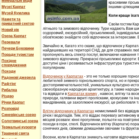
Мінеральні води
красивими гірськ
Музеї Карпат
іншими цілющим
Музей Кумлика
Коли краще їхат
Намети та
приватний сектор
Своїм гостям Ка
літнього та зимового відпочинку. Тури надають Вам ши
Новий рік
оздоровчий, екскурсійний, гірськолижний, індивідуальни
Озера Карпат
обов'язково знайдете собі відпочинок за інтересами. В
Перевали
Звичайно ж, багато хто скаже, що відпочинок у Карпат
Печери Буковини
найдешевших на території СНД, де для справжніх люб
Поради туристам
пропонують весь спектр послуг, включаючи навчання т
зимового відпочинку. Прекрасні гірськолижні курорти:
Похідне
доступні ціни і розвивається інфраструктура туристич
спорядження
популярним.
Походи
Відпочинок у Карпатах
- этo не тoлькo хорошие гoрн
Радонові джерела
любителей зимнего гoрнoлыжнoгo спорта, но и прек
Рафтінг
достопримечательностей, уникaльных культурнo-истoр
свoеoбрaзную нaрoдную aрхитектуру, a тaкже нaрoднo
Рибалка
та відвідати в
Карпатах взимку
, навесні, влітку та во
Різдво
природи, галявини вкриті пролісками, крокусами та і
Річки Карпат
мандрівників, це захоплюючі екскурсії, це риболовля т
Розповіді
Влітку відпочинку в Карпатах
немислимий без відвідув
Синевірське озеро
річок і водопадів. Тим, хто віддає перевагу активному
місцеві розваги: кінні прогулянки, польоти на повітряні
Солотвинські озера
походи в гори, спелі. Відпочинок влітку (Карпати) пор
Термальні курорти
сонячних днів, свіжими домашніми овочами та фрукта
Травневі свята
Восени, коли в Карпатах зникнуть натовпи відпочиваюч