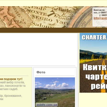
Контакти:
тел. (+38097
(+38095) 
info@asi
Фото
ни подорож тут!
кий вибір готелів,
аз, пансионатів та
ватних садиб.
бір, бронювання,
уки