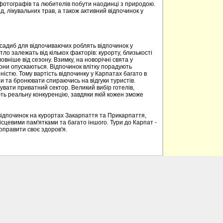
 фотографів та любителів побути наодинці з природою.
д, лікувальних трав, а також активний відпочинок у
 садиб для відпочиваючих роблять відпочинок у
о залежать від кількох факторів: курорту, близькості
овніше від сезону. Взимку, на новорічні свята у
вони опускаються. Відпочинок влітку порадують
ністю. Тому вартість відпочинку у Карпатах багато в
 та бронювати спираючись на відгуки туристів.
вати приватний сектор. Великий вибір готелів,
ють реальну конкуренцію, завдяки якій кожен зможе
відпочинок на курортах Закарпаття та Прикарпаття,
ісцевими пам'ятками та багато іншого. Тури до Карпат -
поправити своє здоров'я.