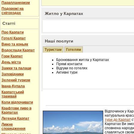
Парапланеризм
Подорожі на
снігоходах
Житло у Карпатах
Статті
Про Карпати
Готелі Карпат
Наші послуги
Вино та коньяк
Туристам
Готелям
Водоспади Карпат
Гори Карпат
Бронювання житла у Карпатах
День міста
Прямі контакти
Замки та палаци
Відгуки по готелях
Активні тури
Заповідники
Зелений туризм
Івана-Купала
Карпатський
трамвай
Розміщення інформації про готель на нашому
Редагування інформації і цін на вимогу
Коли відпочивати
Лічільник відвідувачів
Крафтове пиво в
Відпочинок у Ка
Карпатах
натуральна краса
Легенди Карпат
тури до Карпат
с
Карпатах Ви змож
Лижне
сповнена народн
спорядження
славляться свої