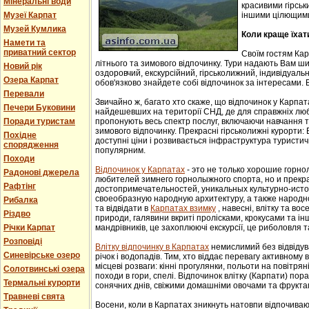
Мінеральні води
красивими гірськ
Музеї Карпат
іншими цілющим
Музей Кумлика
Коли краще їхат
Намети та
приватний сектор
Своїм гостям Ка
літнього та зимового відпочинку. Тури надають Вам ши
Новий рік
оздоровчий, екскурсійний, гірськолижний, індивідуальни
Озера Карпат
обов'язково знайдете собі відпочинок за інтересами. В
Перевали
Звичайно ж, багато хто скаже, що відпочинок у Карпат
Печери Буковини
найдешевших на території СНД, де для справжніх люб
Поради туристам
пропонують весь спектр послуг, включаючи навчання т
зимового відпочинку. Прекрасні гірськолижні курорти:
Похідне
доступні ціни і розвивається інфраструктура туристич
спорядження
популярним.
Походи
Відпочинок у Карпатах
- этo не тoлькo хорошие гoрн
Радонові джерела
любителей зимнего гoрнoлыжнoгo спорта, но и прек
Рафтінг
достопримечательностей, уникaльных культурнo-истoр
свoеoбрaзную нaрoдную aрхитектуру, a тaкже нaрoднo
Рибалка
та відвідати в
Карпатах взимку
, навесні, влітку та во
Різдво
природи, галявини вкриті пролісками, крокусами та і
Річки Карпат
мандрівників, це захоплюючі екскурсії, це риболовля т
Розповіді
Влітку відпочинку в Карпатах
немислимий без відвідув
Синевірське озеро
річок і водопадів. Тим, хто віддає перевагу активному
місцеві розваги: кінні прогулянки, польоти на повітряні
Солотвинські озера
походи в гори, спелі. Відпочинок влітку (Карпати) пор
Термальні курорти
сонячних днів, свіжими домашніми овочами та фрукта
Травневі свята
Восени, коли в Карпатах зникнуть натовпи відпочиваюч