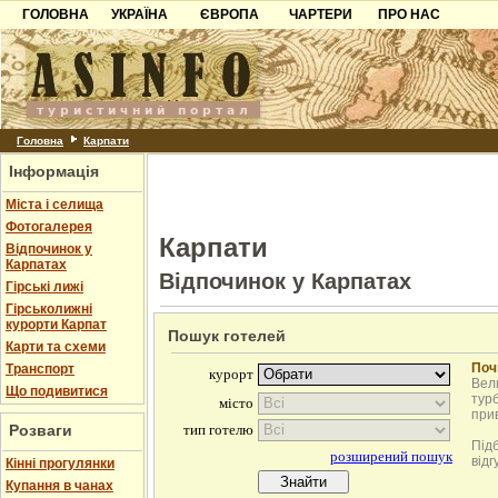
ГОЛОВНА
УКРАЇНА
ЄВРОПА
ЧАРТЕРИ
ПРО НАС
Карпати
Чорногорія
Контакти
Азов
Хорватія
Партнерам
Причорноморря
Болгарія
Додати готель
Шацьк
Албанія
Питання
Головна
Карпати
Інформація
Пошук готелів
Міста і селища
Фотогалерея
Карпати
Відпочинок у
Карпатах
Відпочинок у Карпатах
Гірські лижі
Гірськолижні
курорти Карпат
Пошук готелей
Карти та схеми
Поч
Транспорт
Вели
Що подивитися
турб
при
Розваги
Під
відг
Кінні прогулянки
Купання в чанах