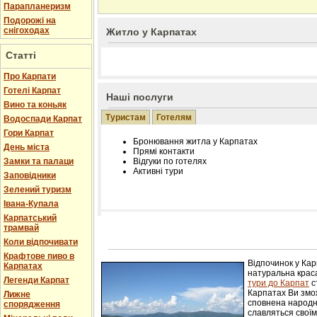
Парапланеризм
Подорожі на
снігоходах
Житло у Карпатах
Статті
Про Карпати
Готелі Карпат
Наші послуги
Вино та коньяк
Туристам
Готелям
Водоспади Карпат
Гори Карпат
Бронювання житла у Карпатах
День міста
Прямі контакти
Замки та палаци
Відгуки по готелях
Активні тури
Заповідники
Зелений туризм
Івана-Купала
Карпатський
трамвай
Розміщення інформації про готель на нашому
Редагування інформації і цін на вимогу
Коли відпочивати
Лічільник відвідувачів
Крафтове пиво в
Відпочинок у Ка
Карпатах
натуральна краса
Легенди Карпат
тури до Карпат
с
Карпатах Ви змож
Лижне
сповнена народн
спорядження
славляться свої