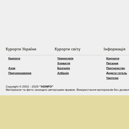
Курорти України
Курорти світу
Інформація
Карпати
Чорногорія
Контакти
Хорватія
Питання
Азов
Болгарія
Партнерство
Причорноморря
Албанія
Додати готель
Чартери
Copyright © 2002 - 2026
"ASINFO"
Материали та фото захищені авторським правом. Використання материалів без дозвол