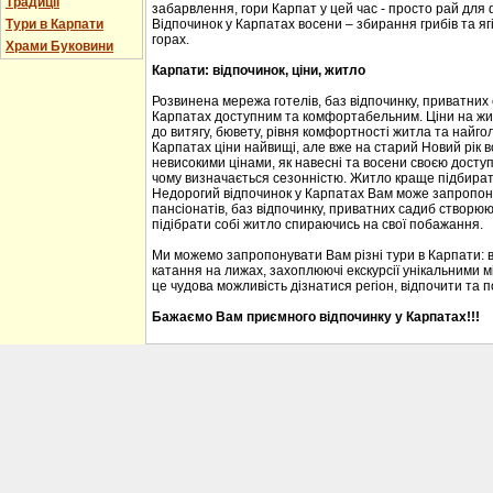
Традиції
забарвлення, гори Карпат у цей час - просто рай для
Тури в Карпати
Відпочинок у Карпатах восени – збирання грибів та ягі
горах.
Храми Буковини
Карпати: відпочинок, ціни, житло
Розвинена мережа готелів, баз відпочинку, приватних
Карпатах доступним та комфортабельним. Ціни на житл
до витягу, бювету, рівня комфортності житла та найгол
Карпатах ціни найвищі, але вже на старий Новий рік 
невисокими цінами, як навесні та восени своєю доступ
чому визначається сезонністю. Житло краще підбирати
Недорогий відпочинок у Карпатах Вам може запропону
пансіонатів, баз відпочинку, приватних садиб створю
підібрати собі житло спираючись на свої побажання.
Ми можемо запропонувати Вам різні тури в Карпати: 
катання на лижах, захоплюючі екскурсії унікальними м
це чудова можливість дізнатися регіон, відпочити та 
Бажаємо Вам приємного відпочинку у Карпатах!!!