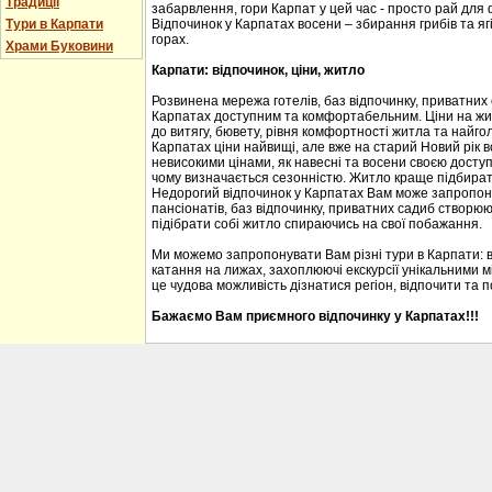
Традиції
забарвлення, гори Карпат у цей час - просто рай для
Тури в Карпати
Відпочинок у Карпатах восени – збирання грибів та ягі
горах.
Храми Буковини
Карпати: відпочинок, ціни, житло
Розвинена мережа готелів, баз відпочинку, приватних
Карпатах доступним та комфортабельним. Ціни на житл
до витягу, бювету, рівня комфортності житла та найгол
Карпатах ціни найвищі, але вже на старий Новий рік 
невисокими цінами, як навесні та восени своєю доступ
чому визначається сезонністю. Житло краще підбирати
Недорогий відпочинок у Карпатах Вам може запропону
пансіонатів, баз відпочинку, приватних садиб створю
підібрати собі житло спираючись на свої побажання.
Ми можемо запропонувати Вам різні тури в Карпати: 
катання на лижах, захоплюючі екскурсії унікальними м
це чудова можливість дізнатися регіон, відпочити та 
Бажаємо Вам приємного відпочинку у Карпатах!!!