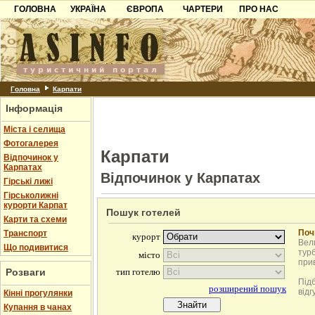
ГОЛОВНА
УКРАЇНА
ЄВРОПА
ЧАРТЕРИ
ПРО НАС
Карпати
Чорногорія
Контакти
Азов
Хорватія
Партнерам
Причорноморря
Болгарія
Додати готель
Шацьк
Албанія
Питання
Головна
Карпати
Інформація
Пошук готелів
Міста і селища
Фотогалерея
Карпати
Відпочинок у
Карпатах
Відпочинок у Карпатах
Гірські лижі
Гірськолижні
курорти Карпат
Пошук готелей
Карти та схеми
Поч
Транспорт
Вели
Що подивитися
турб
при
Розваги
Під
відг
Кінні прогулянки
Купання в чанах