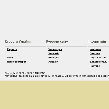
Курорти України
Курорти світу
Інформація
Карпати
Чорногорія
Контакти
Хорватія
Питання
Азов
Болгарія
Партнерство
Причорноморря
Албанія
Додати готель
Чартери
Copyright © 2002 - 2026
"ASINFO"
Материали та фото захищені авторським правом. Використання материалів без дозвол