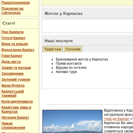
Парапланеризм
Подорожі на
снігоходах
Житло у Карпатах
Статті
Про Карпати
Готелі Карпат
Наші послуги
Вино та коньяк
Туристам
Готелям
Водоспади Карпат
Гори Карпат
Бронювання житла у Карпатах
День міста
Прямі контакти
Замки та палаци
Відгуки по готелях
Активні тури
Заповідники
Зелений туризм
Івана-Купала
Карпатський
трамвай
Розміщення інформації про готель на нашому
Редагування інформації і цін на вимогу
Коли відпочивати
Лічільник відвідувачів
Крафтове пиво в
Відпочинок у Ка
Карпатах
натуральна краса
Легенди Карпат
тури до Карпат
с
Карпатах Ви змож
Лижне
сповнена народн
спорядження
славляться свої