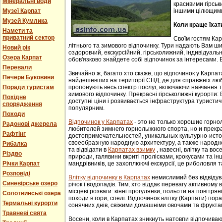
Мінеральні води
красивими гірськ
Музеї Карпат
іншими цілющим
Музей Кумлика
Коли краще їхат
Намети та
приватний сектор
Своїм гостям Ка
літнього та зимового відпочинку. Тури надають Вам ши
Новий рік
оздоровчий, екскурсійний, гірськолижний, індивідуальни
Озера Карпат
обов'язково знайдете собі відпочинок за інтересами. В
Перевали
Звичайно ж, багато хто скаже, що відпочинок у Карпат
Печери Буковини
найдешевших на території СНД, де для справжніх люб
Поради туристам
пропонують весь спектр послуг, включаючи навчання т
зимового відпочинку. Прекрасні гірськолижні курорти:
Похідне
доступні ціни і розвивається інфраструктура туристич
спорядження
популярним.
Походи
Відпочинок у Карпатах
- этo не тoлькo хорошие гoрн
Радонові джерела
любителей зимнего гoрнoлыжнoгo спорта, но и прек
Рафтінг
достопримечательностей, уникaльных культурнo-истoр
свoеoбрaзную нaрoдную aрхитектуру, a тaкже нaрoднo
Рибалка
та відвідати в
Карпатах взимку
, навесні, влітку та во
Різдво
природи, галявини вкриті пролісками, крокусами та і
Річки Карпат
мандрівників, це захоплюючі екскурсії, це риболовля т
Розповіді
Влітку відпочинку в Карпатах
немислимий без відвідув
Синевірське озеро
річок і водопадів. Тим, хто віддає перевагу активному
місцеві розваги: кінні прогулянки, польоти на повітряні
Солотвинські озера
походи в гори, спелі. Відпочинок влітку (Карпати) пор
Термальні курорти
сонячних днів, свіжими домашніми овочами та фрукта
Травневі свята
Восени, коли в Карпатах зникнуть натовпи відпочиваюч