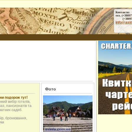
Контакти:
тел. (+38097
(+38095) 
info@asi
Фото
ни подорож тут!
кий вибір готелів,
аз, пансионатів та
ватних садиб.
бір, бронювання,
уки