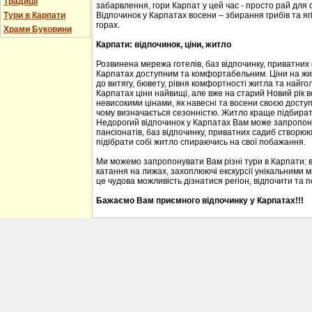
Традиції
забарвлення, гори Карпат у цей час - просто рай для
Тури в Карпати
Відпочинок у Карпатах восени – збирання грибів та ягі
горах.
Храми Буковини
Карпати: відпочинок, ціни, житло
Розвинена мережа готелів, баз відпочинку, приватних
Карпатах доступним та комфортабельним. Ціни на житл
до витягу, бювету, рівня комфортності житла та найгол
Карпатах ціни найвищі, але вже на старий Новий рік 
невисокими цінами, як навесні та восени своєю доступ
чому визначається сезонністю. Житло краще підбирати
Недорогий відпочинок у Карпатах Вам може запропону
пансіонатів, баз відпочинку, приватних садиб створю
підібрати собі житло спираючись на свої побажання.
Ми можемо запропонувати Вам різні тури в Карпати: 
катання на лижах, захоплюючі екскурсії унікальними м
це чудова можливість дізнатися регіон, відпочити та 
Бажаємо Вам приємного відпочинку у Карпатах!!!