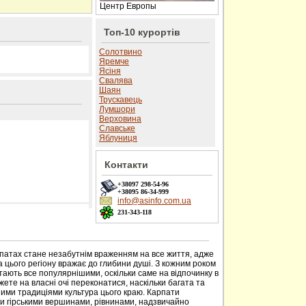
Центр Европы
Топ-10 курортів
Солотвино
Яремче
Ясіня
Свалява
Шаян
Трускавець
Лумшори
Верховина
Славське
Яблуниця
Контакти
+38097
298-54-96
+38095
86-34-999
info@asinfo.com.ua
231-343-118
 сайті
рпатах стане незабутнім враженням на все життя, адже
 цього регіону вражає до глибини душі. З кожним роком
тають все популярнішими, оскільки саме на відпочинку в
ете на власні очі переконатися, наскільки багата та
ими традиціями культура цього краю. Карпати
ми гірськими вершинами, рівнинами, надзвичайно