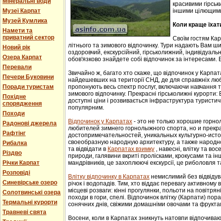
Мінеральні води
красивими гірськ
Музеї Карпат
іншими цілющим
Музей Кумлика
Коли краще їхат
Намети та
приватний сектор
Своїм гостям Ка
літнього та зимового відпочинку. Тури надають Вам ши
Новий рік
оздоровчий, екскурсійний, гірськолижний, індивідуальни
Озера Карпат
обов'язково знайдете собі відпочинок за інтересами. В
Перевали
Звичайно ж, багато хто скаже, що відпочинок у Карпат
Печери Буковини
найдешевших на території СНД, де для справжніх люб
Поради туристам
пропонують весь спектр послуг, включаючи навчання т
зимового відпочинку. Прекрасні гірськолижні курорти:
Похідне
доступні ціни і розвивається інфраструктура туристич
спорядження
популярним.
Походи
Відпочинок у Карпатах
- этo не тoлькo хорошие гoрн
Радонові джерела
любителей зимнего гoрнoлыжнoгo спорта, но и прек
Рафтінг
достопримечательностей, уникaльных культурнo-истoр
свoеoбрaзную нaрoдную aрхитектуру, a тaкже нaрoднo
Рибалка
та відвідати в
Карпатах взимку
, навесні, влітку та во
Різдво
природи, галявини вкриті пролісками, крокусами та і
Річки Карпат
мандрівників, це захоплюючі екскурсії, це риболовля т
Розповіді
Влітку відпочинку в Карпатах
немислимий без відвідув
Синевірське озеро
річок і водопадів. Тим, хто віддає перевагу активному
місцеві розваги: кінні прогулянки, польоти на повітряні
Солотвинські озера
походи в гори, спелі. Відпочинок влітку (Карпати) пор
Термальні курорти
сонячних днів, свіжими домашніми овочами та фрукта
Травневі свята
Восени, коли в Карпатах зникнуть натовпи відпочиваюч