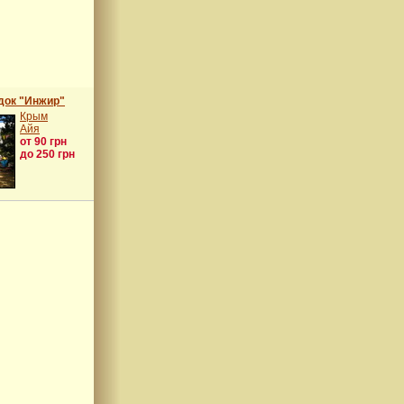
док "Инжир"
Крым
Айя
от 90 грн
до 250 грн