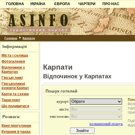
ГОЛОВНА
УКРАЇНА
ЄВРОПА
ЧАРТЕРИ
ПРО НАС
Карпати
Чорногорія
Контакти
Азов
Хорватія
Партнерам
Причорноморря
Болгарія
Додати готель
Шацьк
Албанія
Питання
Головна
Карпати
Інформація
Пошук готелів
Міста і селища
Фотогалерея
Карпати
Відпочинок у
Карпатах
Відпочинок у Карпатах
Гірські лижі
Гірськолижні
курорти Карпат
Пошук готелей
Карти та схеми
Поч
Транспорт
Вели
Що подивитися
турб
при
Розваги
Під
відг
Кінні прогулянки
Купання в чанах