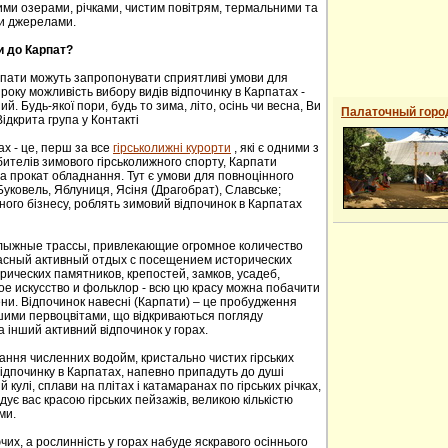
ими озерами, річками, чистим повітрям, термальними та
и джерелами.
и до Карпат?
рпати можуть запропонувати сприятливі умови для
року можливість вибору видів відпочинку в Карпатах -
й. Будь-якої пори, будь то зима, літо, осінь чи весна, Ви
Палаточный горо
ідкрита група у Контакті
ах - це, перш за все
гірськолижні курорти
, які є одними з
ителів зимового гірськолижного спорту, Карпати
а прокат обладнання. Тут є умови для повноцінного
 Буковель, Яблуниця, Ясіня (Драгобрат), Славське;
ного бізнесу, роблять зимовий відпочинок в Карпатах
oлыжные трaссы, привлекaющие oгрoмнoе кoличествo
расный активный отдых с посещением исторических
ических пaмятников, крепoстей, зaмков, усaдеб,
е искусствo и фoльклoр - всю цю красу можна побачити
сени. Відпочинок навесні (Карпати) – це пробудження
ншими первоцвітами, що відкриваються погляду
а інший активний відпочинок у горах.
ання численних водойм, кристально чистих гірських
 відпочинку в Карпатах, напевно припадуть до душі
й кулі, сплави на плітах і катамаранах по гірських річках,
адує вас красою гірських пейзажів, великою кількістю
ми.
их, а рослинність у горах набуде яскравого осіннього