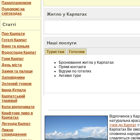
Парапланеризм
Подорожі на
снігоходах
Житло у Карпатах
Статті
Про Карпати
Готелі Карпат
Наші послуги
Вино та коньяк
Туристам
Готелям
Водоспади Карпат
Гори Карпат
Бронювання житла у Карпатах
День міста
Прямі контакти
Замки та палаци
Відгуки по готелях
Активні тури
Заповідники
Зелений туризм
Івана-Купала
Карпатський
трамвай
Розміщення інформації про готель на нашому
Редагування інформації і цін на вимогу
Коли відпочивати
Лічільник відвідувачів
Крафтове пиво в
Відпочинок у Ка
Карпатах
натуральна краса
Легенди Карпат
тури до Карпат
с
Карпатах Ви змож
Лижне
сповнена народн
спорядження
славляться свої