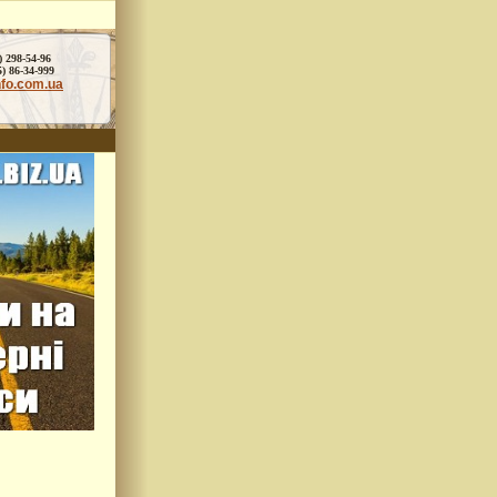
) 298-54-96
86-34-999
nfo.com.ua