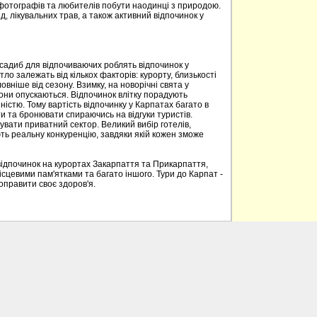
 фотографів та любителів побути наодинці з природою.
д, лікувальних трав, а також активний відпочинок у
 садиб для відпочиваючих роблять відпочинок у
о залежать від кількох факторів: курорту, близькості
овніше від сезону. Взимку, на новорічні свята у
вони опускаються. Відпочинок влітку порадують
ністю. Тому вартість відпочинку у Карпатах багато в
 та бронювати спираючись на відгуки туристів.
вати приватний сектор. Великий вибір готелів,
ють реальну конкуренцію, завдяки якій кожен зможе
відпочинок на курортах Закарпаття та Прикарпаття,
ісцевими пам'ятками та багато іншого. Тури до Карпат -
поправити своє здоров'я.