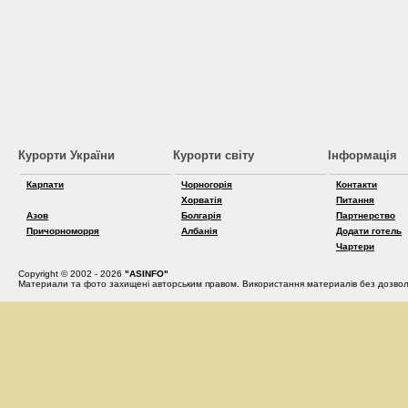
Курорти України
Курорти світу
Інформація
Карпати
Чорногорія
Контакти
Хорватія
Питання
Азов
Болгарія
Партнерство
Причорноморря
Албанія
Додати готель
Чартери
Copyright © 2002 - 2026
"ASINFO"
Материали та фото захищені авторським правом. Використання материалів без дозвол