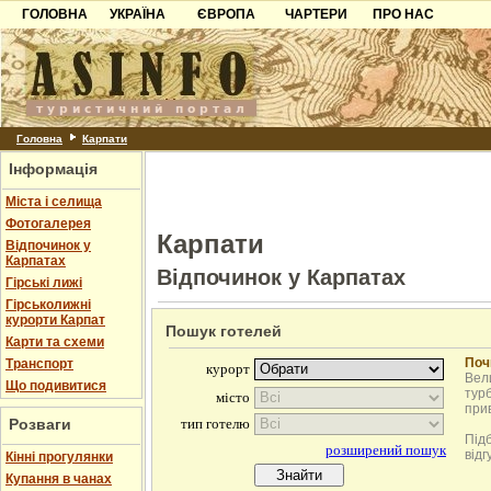
ГОЛОВНА
УКРАЇНА
ЄВРОПА
ЧАРТЕРИ
ПРО НАС
Карпати
Чорногорія
Контакти
Азов
Хорватія
Партнерам
Причорноморря
Болгарія
Додати готель
Шацьк
Албанія
Питання
Головна
Карпати
Інформація
Пошук готелів
Міста і селища
Фотогалерея
Карпати
Відпочинок у
Карпатах
Відпочинок у Карпатах
Гірські лижі
Гірськолижні
курорти Карпат
Пошук готелей
Карти та схеми
Поч
Транспорт
Вели
Що подивитися
турб
при
Розваги
Під
відг
Кінні прогулянки
Купання в чанах