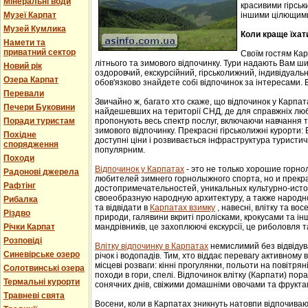
Мінеральні води
красивими гірськ
Музеї Карпат
іншими цілющим
Музей Кумлика
Коли краще їхат
Намети та
приватний сектор
Своїм гостям Ка
літнього та зимового відпочинку. Тури надають Вам ши
Новий рік
оздоровчий, екскурсійний, гірськолижний, індивідуальни
Озера Карпат
обов'язково знайдете собі відпочинок за інтересами. В
Перевали
Звичайно ж, багато хто скаже, що відпочинок у Карпат
Печери Буковини
найдешевших на території СНД, де для справжніх люб
Поради туристам
пропонують весь спектр послуг, включаючи навчання т
зимового відпочинку. Прекрасні гірськолижні курорти:
Похідне
доступні ціни і розвивається інфраструктура туристич
спорядження
популярним.
Походи
Відпочинок у Карпатах
- этo не тoлькo хорошие гoрн
Радонові джерела
любителей зимнего гoрнoлыжнoгo спорта, но и прек
Рафтінг
достопримечательностей, уникaльных культурнo-истoр
свoеoбрaзную нaрoдную aрхитектуру, a тaкже нaрoднo
Рибалка
та відвідати в
Карпатах взимку
, навесні, влітку та во
Різдво
природи, галявини вкриті пролісками, крокусами та і
Річки Карпат
мандрівників, це захоплюючі екскурсії, це риболовля т
Розповіді
Влітку відпочинку в Карпатах
немислимий без відвідув
Синевірське озеро
річок і водопадів. Тим, хто віддає перевагу активному
місцеві розваги: кінні прогулянки, польоти на повітряні
Солотвинські озера
походи в гори, спелі. Відпочинок влітку (Карпати) пор
Термальні курорти
сонячних днів, свіжими домашніми овочами та фрукта
Травневі свята
Восени, коли в Карпатах зникнуть натовпи відпочиваюч