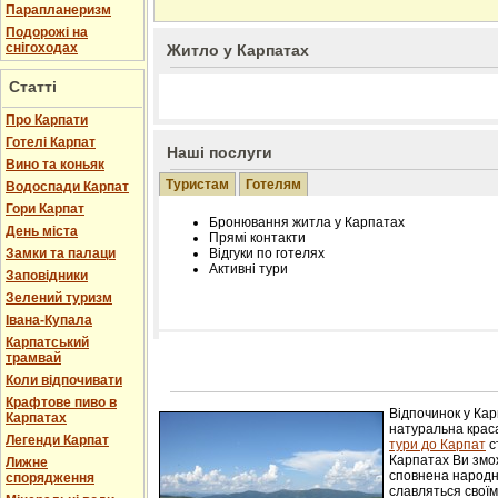
Парапланеризм
Подорожі на
снігоходах
Житло у Карпатах
Статті
Про Карпати
Готелі Карпат
Наші послуги
Вино та коньяк
Туристам
Готелям
Водоспади Карпат
Гори Карпат
Бронювання житла у Карпатах
День міста
Прямі контакти
Замки та палаци
Відгуки по готелях
Активні тури
Заповідники
Зелений туризм
Івана-Купала
Карпатський
трамвай
Розміщення інформації про готель на нашому
Редагування інформації і цін на вимогу
Коли відпочивати
Лічільник відвідувачів
Крафтове пиво в
Відпочинок у Ка
Карпатах
натуральна краса
Легенди Карпат
тури до Карпат
с
Карпатах Ви змож
Лижне
сповнена народн
спорядження
славляться свої