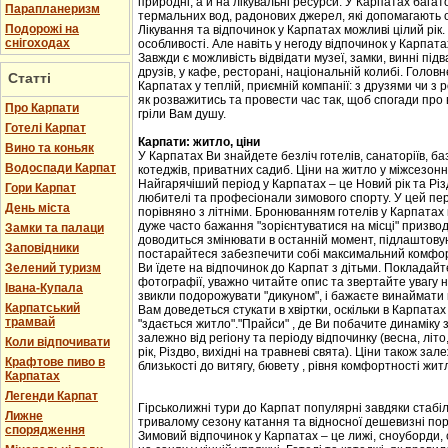
природні, а й на лікувальні ресурси. У Карпатах бага
Парапланеризм
термальних вод, радонових джерел, які допомагають 
Подорожі на
Лікування та відпочинок у Карпатах можливі цілий рік.
снігоходах
особливості. Але навіть у негоду відпочинок у Карпат
Завжди є можливість відвідати музеї, замки, винні підв
друзів, у кафе, ресторані, національній колибі. Головн
Статті
Карпатах у теплій, приємній компанії: з друзями чи з
як розважитись та провести час так, щоб спогади про
Про Карпати
гріли Вам душу.
Готелі Карпат
Карпати: житло, ціни
Вино та коньяк
У Карпатах Ви знайдете безліч готелів, санаторіїв, баз
Водоспади Карпат
котеджів, приватних садиб. Ціни на житло у міжсезоння 
Найгарячіший період у Карпатах – це Новий рік та Різ
Гори Карпат
любителі та професіонали зимового спорту. У цей пері
День міста
порівняно з літніми. Бронюванням готелів у Карпатах
дуже часто бажання "зорієнтуватися на місці" призвод
Замки та палаци
доводиться змінювати в останній момент, підлаштовую
Заповідники
постарайтеся забезпечити собі максимальний комфорт
Зелений туризм
Ви їдете на відпочинок до Карпат з дітьми. Покладайте
фотографії, уважно читайте опис та звертайте увагу н
Івана-Купала
звикли подорожувати "дикуном", і бажаєте винаймати к
Карпатський
Вам доведеться стукати в хвіртки, оскільки в Карпата
трамвай
"здається житло"."Прайси" , де Ви побачите динаміку 
залежно від регіону та періоду відпочинку (весна, літо
Коли відпочивати
рік, Різдво, вихідні на травневі свята). Ціни також за
Крафтове пиво в
близькості до витягу, бювету , рівня комфортності жит
Карпатах
Легенди Карпат
Гірськолижні тури до Карпат популярні завдяки стабіл
Лижне
тривалому сезону катання та відносної дешевизні пор
спорядження
Зимовий відпочинок у Карпатах – це лижі, сноуборди, 