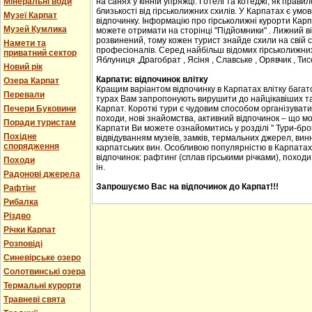
Мінеральні води
на санях у кінній упряжці. Готелі та котеджі, як прав
близькості від гірськолижних схилів. У Карпатах є ум
Музеї Карпат
відпочинку. Інформацію про гірськолижні курорти Карпа
Музей Кумлика
можете отримати на сторінці "Підйомники" . Лижний в
розвинений, тому кожен турист знайде схили на свій сма
Намети та
професіоналів. Серед найбільш відомих гірськолижних
приватний сектор
Яблуниця ,Драгобрат , Ясіня , Славське , Орявчик , Тис
Новий рік
Карпати: відпочинок влітку
Озера Карпат
Кращим варіантом відпочинку в Карпатах влітку багато
Перевали
турах Вам запропонують вирушити до найцікавіших та 
Печери Буковини
Карпат. Короткі тури є чудовим способом організувати с
походи, нові знайомства, активний відпочинок – що м
Поради туристам
Карпати Ви можете ознайомитись у розділі " Тури-бро
Похідне
відвідуванням музеїв, замків, термальних джерел, винн
спорядження
карпатських вин. Особливою популярністю в Карпатах
відпочинок: рафтинг (сплав гірськими річками), походи
Походи
ін.
Радонові джерела
Запрошуємо Вас на відпочинок до Карпат!!!
Рафтінг
Рибалка
Різдво
Річки Карпат
Розповіді
Синевірське озеро
Солотвинські озера
Термальні курорти
Травневі свята