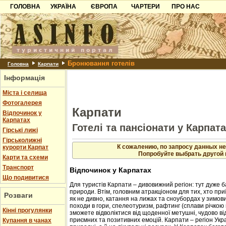
ГОЛОВНА
УКРАЇНА
ЄВРОПА
ЧАРТЕРИ
ПРО НАС
Карпати
Чорногорія
Контакти
Азов
Хорватія
Партнерам
Причорноморря
Болгарія
Додати готель
Бронювання готелів
Шацьк
Албанія
Питання
Головна
Карпати
Інформація
Пошук готелів
Міста і селища
Фотогалерея
Карпати
Відпочинок у
Карпатах
Готелі та пансіонати у Карпат
Гірські лижі
Гірськолижні
К сожалению, по запросу данных не
курорти Карпат
Попробуйте выбрать другой 
Карти та схеми
Транспорт
Відпочинок у Карпатах
Що подивитися
Для туристів Карпати – дивовижний регіон: тут дуже б
природи. Втім, головним атракціоном для тих, хто приї
Розваги
як не дивно, катання на лижах та сноубордах у зимовий
походи в гори, спелеотуризм, рафтинг (сплави річкою 
Кінні прогулянки
зможете відволіктися від щоденної метушні, чудово в
приємних та позитивних емоцій. Карпати – регіон Укр
Купання в чанах