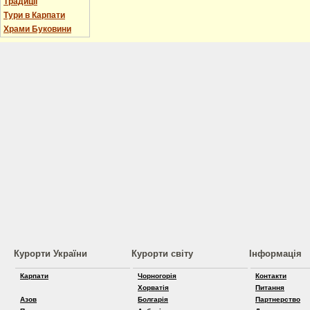
Традиції
Тури в Карпати
Храми Буковини
Курорти України
Курорти світу
Інформація
Карпати
Чорногорія
Контакти
Хорватія
Питання
Азов
Болгарія
Партнерство