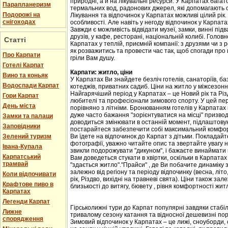
природні, а й на лікувальні ресурси. У Карпатах бага
Парапланеризм
термальних вод, радонових джерел, які допомагають 
Подорожі на
Лікування та відпочинок у Карпатах можливі цілий рік.
снігоходах
особливості. Але навіть у негоду відпочинок у Карпат
Завжди є можливість відвідати музеї, замки, винні підв
друзів, у кафе, ресторані, національній колибі. Головн
Статті
Карпатах у теплій, приємній компанії: з друзями чи з
як розважитись та провести час так, щоб спогади про
Про Карпати
гріли Вам душу.
Готелі Карпат
Карпати: житло, ціни
Вино та коньяк
У Карпатах Ви знайдете безліч готелів, санаторіїв, баз
Водоспади Карпат
котеджів, приватних садиб. Ціни на житло у міжсезоння 
Найгарячіший період у Карпатах – це Новий рік та Різ
Гори Карпат
любителі та професіонали зимового спорту. У цей пері
День міста
порівняно з літніми. Бронюванням готелів у Карпатах
дуже часто бажання "зорієнтуватися на місці" призвод
Замки та палаци
доводиться змінювати в останній момент, підлаштовую
Заповідники
постарайтеся забезпечити собі максимальний комфорт
Зелений туризм
Ви їдете на відпочинок до Карпат з дітьми. Покладайте
фотографії, уважно читайте опис та звертайте увагу н
Івана-Купала
звикли подорожувати "дикуном", і бажаєте винаймати к
Карпатський
Вам доведеться стукати в хвіртки, оскільки в Карпата
трамвай
"здається житло"."Прайси" , де Ви побачите динаміку 
залежно від регіону та періоду відпочинку (весна, літо
Коли відпочивати
рік, Різдво, вихідні на травневі свята). Ціни також за
Крафтове пиво в
близькості до витягу, бювету , рівня комфортності жит
Карпатах
Легенди Карпат
Гірськолижні тури до Карпат популярні завдяки стабіл
Лижне
тривалому сезону катання та відносної дешевизні пор
спорядження
Зимовий відпочинок у Карпатах – це лижі, сноуборди, 