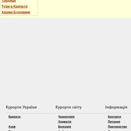
Традиції
Тури в Карпати
Храми Буковини
Курорти України
Курорти світу
Інформація
Карпати
Чорногорія
Контакти
Хорватія
Питання
Азов
Болгарія
Партнерство