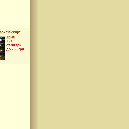
док "Инжир"
Крым
Айя
от 90 грн
до 250 грн