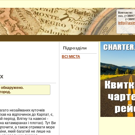
Контакти:
тел. (+38097
(+38095) 
info@asi
Підрозділи
ВСІ МІСТА
ах
 обнаружено.
город.
агато незайманих куточків
хав на відпочинок до Карпат, є,
 період. Влітку та навесні -
на катамаранах і плотах). Тут Ви
ідпочити, а також отримати море
аїни, який багатий не лише на