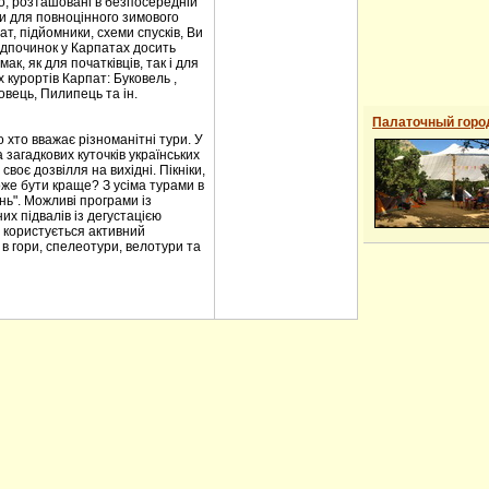
ило, розташовані в безпосередній
ови для повноцінного зимового
т, підйомники, схеми спусків, Ви
ідпочинок у Карпатах досить
к, як для початківців, так і для
 курортів Карпат: Буковель ,
овець, Пилипець та ін.
Палаточный горо
 хто вважає різноманітні тури. У
загадкових куточків українських
воє дозвілля на вихідні. Пікніки,
оже бути краще? З усіма турами в
нь". Можливі програми із
их підвалів із дегустацією
 користується активний
 в гори, спелеотури, велотури та