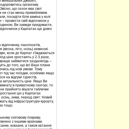
то мінеральних джерел,
оздоровитись організму.
 Звісно, що сезон має свої
ах не стає менш привабливим.
али, посидіти біля каміна у колі
е – провести свій відпочинок у
 родиною, Ви завжди придумаєте,
 відпочинок у Карпатах ще довго
 відпочинку, пансіонатів,
(весна, літо, осінь) невисокі.
дво, коли до Карпат з'їжджаються
од ціни зростають у 2-3 рази,
 краще займатися заздалегідь –
ить до того, що всі Ваші плани
чись під нові умови. Тому
 під час поїздки, особливо якщо
ся на відгуки туристів,
а актуальність ціни. Якщо Ви
імнату в приватному секторі, то
х не прийнято вішати таблички
зростання цін у Карпатах
, осінь, зима, період свят: Новий
лежать від інфраструктури курорту,
ла тощо.
ьному сніговому покриву,
івняно з іншими країнами.
санки, ковзани, а також катання