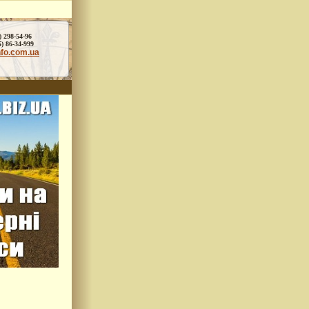
) 298-54-96
86-34-999
nfo.com.ua