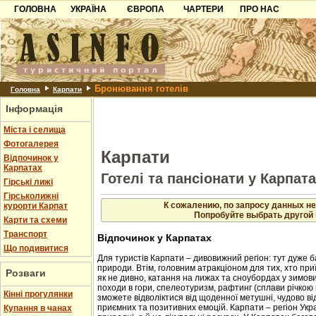
ГОЛОВНА
УКРАЇНА
ЄВРОПА
ЧАРТЕРИ
ПРО НАС
Карпати
Чорногорія
Контакти
Азов
Хорватія
Партнерам
Причорноморря
Болгарія
Додати готель
Бронювання готелів
Шацьк
Албанія
Питання
Головна
Карпати
Інформація
Пошук готелів
Міста і селища
Фотогалерея
Карпати
Відпочинок у
Карпатах
Готелі та пансіонати у Карпат
Гірські лижі
Гірськолижні
К сожалению, по запросу данных не
курорти Карпат
Попробуйте выбрать другой 
Карти та схеми
Транспорт
Відпочинок у Карпатах
Що подивитися
Для туристів Карпати – дивовижний регіон: тут дуже б
природи. Втім, головним атракціоном для тих, хто приї
Розваги
як не дивно, катання на лижах та сноубордах у зимовий
походи в гори, спелеотуризм, рафтинг (сплави річкою 
Кінні прогулянки
зможете відволіктися від щоденної метушні, чудово в
приємних та позитивних емоцій. Карпати – регіон Укр
Купання в чанах