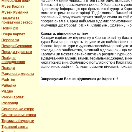
Мінеральні води
на санях у кінній упряжці. Готелі та котеджі, як прав
близькості від гірськолижних схилів. У Карпатах є ум
Музеї Карпат
відпочинку. Інформацію про гірськолижні курорти Карпа
Музей Кумлика
можете отримати на сторінці "Підйомники" . Лижний в
розвинений, тому кожен турист знайде схили на свій сма
Намети та
професіоналів. Серед найбільш відомих гірськолижних
приватний сектор
Яблуниця ,Драгобрат , Ясіня , Славське , Орявчик , Тис
Новий рік
Карпати: відпочинок влітку
Озера Карпат
Кращим варіантом відпочинку в Карпатах влітку багато
Перевали
турах Вам запропонують вирушити до найцікавіших та 
Печери Буковини
Карпат. Короткі тури є чудовим способом організувати с
походи, нові знайомства, активний відпочинок – що м
Поради туристам
Карпати Ви можете ознайомитись у розділі " Тури-бро
Похідне
відвідуванням музеїв, замків, термальних джерел, винн
спорядження
карпатських вин. Особливою популярністю в Карпатах
відпочинок: рафтинг (сплав гірськими річками), походи
Походи
ін.
Радонові джерела
Запрошуємо Вас на відпочинок до Карпат!!!
Рафтінг
Рибалка
Різдво
Річки Карпат
Розповіді
Синевірське озеро
Солотвинські озера
Термальні курорти
Травневі свята