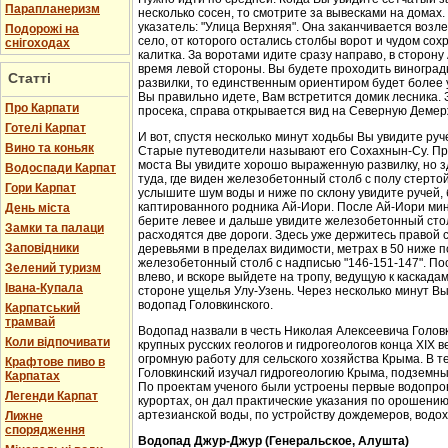
Парапланеризм
несколько сосен, то смотрите за вывесками на домах.
указатель: "Улица Верхняя". Она заканчивается возл
Подорожі на
село, от которого остались столбы ворот и чудом со
снігоходах
калитка. За воротами идите сразу направо, в сторон
время левой стороны. Вы будете проходить виноградн
Статті
развилки, то единственным ориентиром будет более у
Вы правильно идете, Вам встретится домик лесника. 
Про Карпати
просека, справа открывается вид на Северную Демер
Готелі Карпат
И вот, спустя несколько минут ходьбы Вы увидите руч
Вино та коньяк
Старые путеводители называют его Сохахнын-Су. Пр
моста Вы увидите хорошо выраженную развилку, но з
Водоспади Карпат
туда, где виден железобетонный столб с полу стерто
Гори Карпат
услышите шум воды и ниже по склону увидите ручей,
каптированного родника Ай-Иори. После Ай-Иори мину
День міста
берите левее и дальше увидите железобетонный столб
Замки та палаци
расходятся две дороги. Здесь уже держитесь правой 
Заповідники
деревьями в пределах видимости, метрах в 50 ниже п
железобетонный столб с надписью "146-151-147". По
Зелений туризм
влево, и вскоре выйдете на тропу, ведущую к каскада
Івана-Купала
стороне ущелья Улу-Узень. Через несколько минут Вы
водопад Головкинского.
Карпатський
трамвай
Водопад назвали в честь Николая Алексеевича Головки
Коли відпочивати
крупных русских геологов и гидрогеологов конца XIX 
огромную работу для сельского хозяйства Крыма. В 
Крафтове пиво в
Головкинский изучал гидрогеологию Крыма, подземн
Карпатах
По проектам ученого были устроены первые водопров
Легенди Карпат
курортах, он дал практические указания по орошени
артезианской воды, по устройству дождемеров, водо
Лижне
спорядження
Водопад Джур-Джур (Генеральское, Алушта)