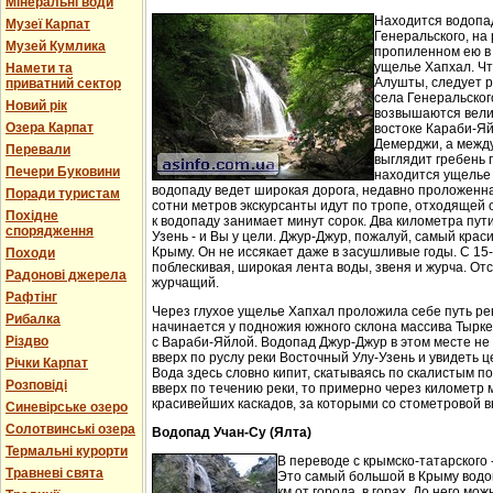
Мінеральні води
Находится водопа
Музеї Карпат
Генеральского, на 
Музей Кумлика
пропиленном ею в
ущелье Хапхал. Чт
Намети та
Алушты, следует 
приватний сектор
села Генеральског
Новий рік
возвышаются вели
Озера Карпат
востоке Караби-Яй
Демерджи, а между
Перевали
выглядит гребень 
Печери Буковини
находится ущелье 
водопаду ведет широкая дорога, недавно проложенн
Поради туристам
сотни метров экскурсанты идут по тропе, отходящей о
Похідне
к водопаду занимает минут сорок. Два километра пут
спорядження
Узень - и Вы у цели. Джур-Джур, пожалуй, самый кра
Крыму. Он не иссякает даже в засушливые годы. С 15
Походи
поблескивая, широкая лента воды, звеня и журча. Отс
Радонові джерела
журчащий.
Рафтінг
Через глухое ущелье Хапхал проложила себе путь ре
Рибалка
начинается у подножия южного склона массива Тырк
Різдво
с Вараби-Яйлой. Водопад Джур-Джур в этом месте н
вверх по руслу реки Восточный Улу-Узень и увидеть ц
Річки Карпат
Вода здесь словно кипит, скатываясь по скалистым п
Розповіді
вверх по течению реки, то примерно через километр 
красивейших каскадов, за которыми со стометровой в
Синевірське озеро
Солотвинські озера
Водопад Учан-Су (Ялта)
Термальні курорти
В переводе с крымско-татарского 
Травневі свята
Это самый большой в Крыму водо
км от города, в горах. До него м