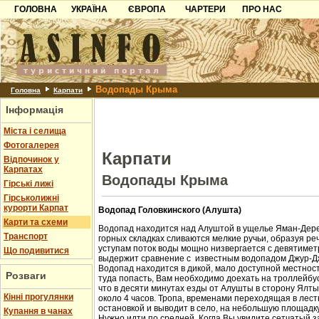
ГОЛОВНА
УКРАЇНА
ЄВРОПА
ЧАРТЕРИ
ПРО НАС
Карпати
Чорногорія
Контакти
Азов
Хорватія
Партнерам
Причорноморря
Болгарія
Додати готель
Водопады Крыма
Шацьк
Албанія
Питання
Головна
Карпати
Інформація
Пошук готелів
Міста і селища
Фотогалерея
Карпати
Відпочинок у
Карпатах
Водопады Крыма
Гірські лижі
Гірськолижні
курорти Карпат
Водопад Головкинского (Алушта)
Карти та схеми
Водопад находится над Алуштой в ущелье Яман-Дере
Транспорт
горных складках сливаются мелкие ручьи, образуя ре
уступам поток воды мощно низвергается с девятиметр
Що подивитися
выдержит сравнение с известным водопадом Джур-Д
Водопад находится в дикой, мало доступной местност
Розваги
туда попасть, Вам необходимо доехать на троллейбус
что в десяти минутах езды от Алушты в сторону Ялт
Кінні прогулянки
около 4 часов. Тропа, временами переходящая в лест
остановкой и выводит в село, на небольшую площадк
Купання в чанах
Нужно идти по средней. Когда Вы увидите сетчатый з