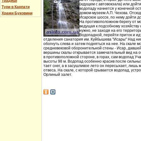
Традиції
(идущем с автовокзала) или дойт
Тури в Карпати
водопаду начнется у конечной ос
домом-музеем А.П. Чехова. Отсюд
Храми Буковини
Исарское шоссе, по нему дойти д
На противоположном берегу от мо
ведущая к подсобному хозяйству
нужно, не заходя на его территори
Водопадной, перейти приток и идт
отделения санатория им. Куйбышева "Исары" Над ни
обогнуть слева и затем подняться на нее. На скале м
средневековой оборонительной стены - Исар, давшей
вершины скалы открывается замечательный вид на ок
в противоположной стороне, в горах, сам водопад Уча
высоты 98 м. Водопад особенно красив после сильных 
тает снег, а в засушливое лето он пересыхает, лишь 
отвеса. На скале, с которой срывается водопад, устр
Орлиный залет.