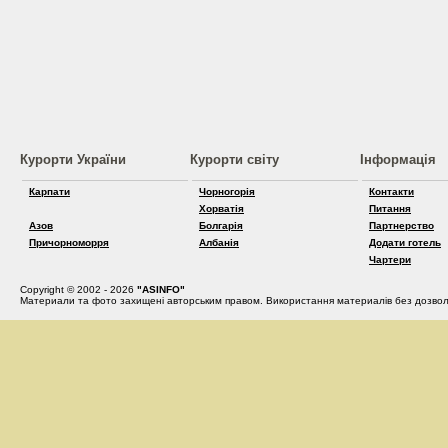
Курорти України
Курорти світу
Інформація
Карпати
Чорногорія
Контакти
Хорватія
Питання
Азов
Болгарія
Партнерство
Причорноморря
Албанія
Додати готель
Чартери
Copyright © 2002 - 2026
"ASINFO"
Материали та фото захищені авторським правом. Використання материалів без дозвол