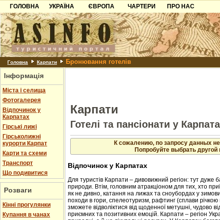
ГОЛОВНА
УКРАЇНА
ЄВРОПА
ЧАРТЕРИ
ПРО НАС
Карпати
Чорногорія
Контакти
Азов
Хорватія
Партнерам
Причорноморря
Болгарія
Додати готель
Бронювання готелів
Шацьк
Албанія
Питання
Головна
Карпати
Інформація
Пошук готелів
Міста і селища
Фотогалерея
Карпати
Відпочинок у
Карпатах
Готелі та пансіонати у Карпат
Гірські лижі
Гірськолижні
К сожалению, по запросу данных не
курорти Карпат
Попробуйте выбрать другой 
Карти та схеми
Транспорт
Відпочинок у Карпатах
Що подивитися
Для туристів Карпати – дивовижний регіон: тут дуже б
природи. Втім, головним атракціоном для тих, хто приї
Розваги
як не дивно, катання на лижах та сноубордах у зимовий
походи в гори, спелеотуризм, рафтинг (сплави річкою 
Кінні прогулянки
зможете відволіктися від щоденної метушні, чудово в
приємних та позитивних емоцій. Карпати – регіон Укр
Купання в чанах