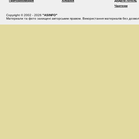
Причорноморря
Албанія
Додати готель
Чартери
Copyright © 2002 - 2026
"ASINFO"
Материали та фото захищені авторським правом. Використання материалів без дозвол