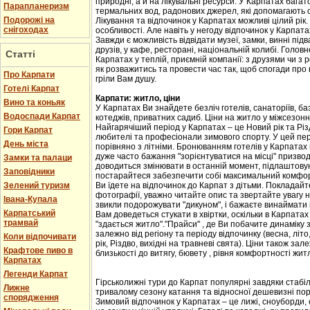
природні, а й на лікувальні ресурси. У Карпатах бага
Парапланеризм
термальних вод, радонових джерел, які допомагають 
Подорожі на
Лікування та відпочинок у Карпатах можливі цілий рік.
снігоходах
особливості. Але навіть у негоду відпочинок у Карпат
Завжди є можливість відвідати музеї, замки, винні підв
друзів, у кафе, ресторані, національній колибі. Головн
Статті
Карпатах у теплій, приємній компанії: з друзями чи з
як розважитись та провести час так, щоб спогади про
Про Карпати
гріли Вам душу.
Готелі Карпат
Карпати: житло, ціни
Вино та коньяк
У Карпатах Ви знайдете безліч готелів, санаторіїв, баз
Водоспади Карпат
котеджів, приватних садиб. Ціни на житло у міжсезоння 
Найгарячіший період у Карпатах – це Новий рік та Різ
Гори Карпат
любителі та професіонали зимового спорту. У цей пері
День міста
порівняно з літніми. Бронюванням готелів у Карпатах
дуже часто бажання "зорієнтуватися на місці" призвод
Замки та палаци
доводиться змінювати в останній момент, підлаштовую
Заповідники
постарайтеся забезпечити собі максимальний комфорт
Зелений туризм
Ви їдете на відпочинок до Карпат з дітьми. Покладайте
фотографії, уважно читайте опис та звертайте увагу н
Івана-Купала
звикли подорожувати "дикуном", і бажаєте винаймати к
Карпатський
Вам доведеться стукати в хвіртки, оскільки в Карпата
трамвай
"здається житло"."Прайси" , де Ви побачите динаміку 
залежно від регіону та періоду відпочинку (весна, літо
Коли відпочивати
рік, Різдво, вихідні на травневі свята). Ціни також за
Крафтове пиво в
близькості до витягу, бювету , рівня комфортності жит
Карпатах
Легенди Карпат
Гірськолижні тури до Карпат популярні завдяки стабіл
Лижне
тривалому сезону катання та відносної дешевизні пор
спорядження
Зимовий відпочинок у Карпатах – це лижі, сноуборди, 