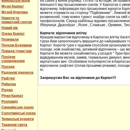
Мінеральні води
на санях у кінній упряжці. Готелі та котеджі, як прав
близькості від гірськолижних схилів. У Карпатах є ум
Музеї Карпат
відпочинку. Інформацію про гірськолижні курорти Карпа
Музей Кумлика
можете отримати на сторінці "Підйомники" . Лижний в
розвинений, тому кожен турист знайде схили на свій сма
Намети та
професіоналів. Серед найбільш відомих гірськолижних
приватний сектор
Яблуниця ,Драгобрат , Ясіня , Славське , Орявчик , Тис
Новий рік
Карпати: відпочинок влітку
Озера Карпат
Кращим варіантом відпочинку в Карпатах влітку багато
Перевали
турах Вам запропонують вирушити до найцікавіших та 
Печери Буковини
Карпат. Короткі тури є чудовим способом організувати с
походи, нові знайомства, активний відпочинок – що м
Поради туристам
Карпати Ви можете ознайомитись у розділі " Тури-бро
Похідне
відвідуванням музеїв, замків, термальних джерел, винн
спорядження
карпатських вин. Особливою популярністю в Карпатах
відпочинок: рафтинг (сплав гірськими річками), походи
Походи
ін.
Радонові джерела
Запрошуємо Вас на відпочинок до Карпат!!!
Рафтінг
Рибалка
Різдво
Річки Карпат
Розповіді
Синевірське озеро
Солотвинські озера
Термальні курорти
Травневі свята