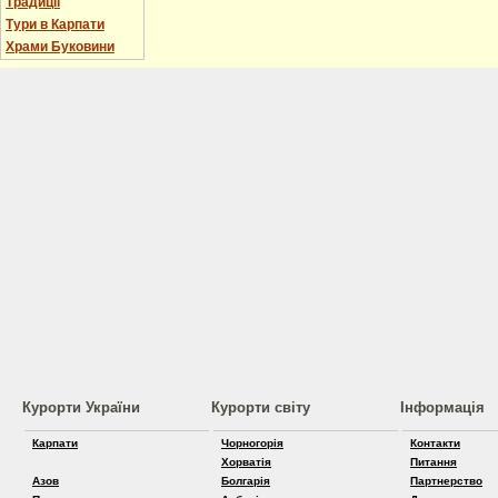
Традиції
Тури в Карпати
Храми Буковини
Курорти України
Курорти світу
Інформація
Карпати
Чорногорія
Контакти
Хорватія
Питання
Азов
Болгарія
Партнерство