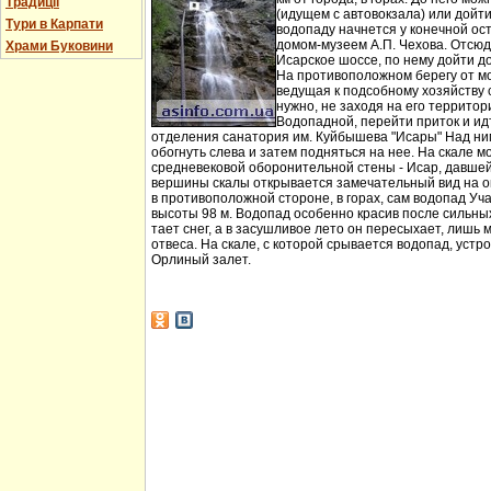
Традиції
(идущем с автовокзала) или дойт
Тури в Карпати
водопаду начнется у конечной ос
домом-музеем А.П. Чехова. Отсюд
Храми Буковини
Исарское шоссе, по нему дойти д
На противоположном берегу от мо
ведущая к подсобному хозяйству
нужно, не заходя на его территори
Водопадной, перейти приток и идт
отделения санатория им. Куйбышева "Исары" Над ни
обогнуть слева и затем подняться на нее. На скале м
средневековой оборонительной стены - Исар, давшей
вершины скалы открывается замечательный вид на ок
в противоположной стороне, в горах, сам водопад Уча
высоты 98 м. Водопад особенно красив после сильных 
тает снег, а в засушливое лето он пересыхает, лишь 
отвеса. На скале, с которой срывается водопад, устр
Орлиный залет.