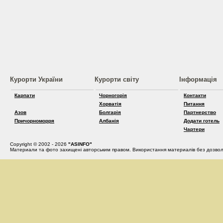
Курорти України
Курорти світу
Інформація
Карпати
Чорногорія
Контакти
Хорватія
Питання
Азов
Болгарія
Партнерство
Причорноморря
Албанія
Додати готель
Чартери
Copyright © 2002 - 2026
"ASINFO"
Материали та фото захищені авторським правом. Використання материалів без дозвол