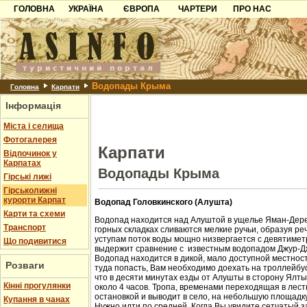
ГОЛОВНА
УКРАЇНА
ЄВРОПА
ЧАРТЕРИ
ПРО НАС
Карпати
Чорногорія
Контакти
Азов
Хорватія
Партнерам
Причорноморря
Болгарія
Додати готель
Водопады Крыма
Шацьк
Албанія
Питання
Головна
Карпати
Інформація
Пошук готелів
Міста і селища
Фотогалерея
Карпати
Відпочинок у
Карпатах
Водопады Крыма
Гірські лижі
Гірськолижні
курорти Карпат
Водопад Головкинского (Алушта)
Карти та схеми
Водопад находится над Алуштой в ущелье Яман-Дере
Транспорт
горных складках сливаются мелкие ручьи, образуя ре
уступам поток воды мощно низвергается с девятиметр
Що подивитися
выдержит сравнение с известным водопадом Джур-Д
Водопад находится в дикой, мало доступной местност
Розваги
туда попасть, Вам необходимо доехать на троллейбус
что в десяти минутах езды от Алушты в сторону Ялт
Кінні прогулянки
около 4 часов. Тропа, временами переходящая в лест
остановкой и выводит в село, на небольшую площадк
Купання в чанах
Нужно идти по средней. Когда Вы увидите сетчатый з