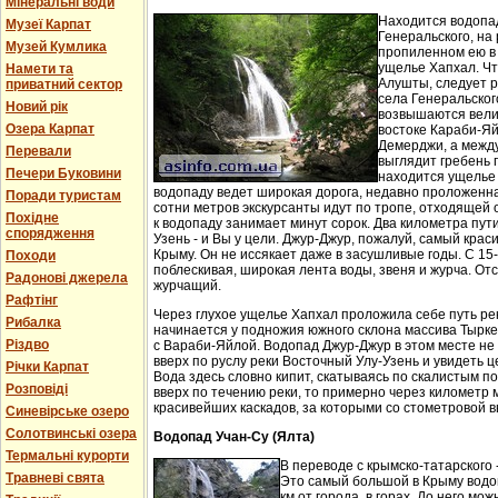
Мінеральні води
Находится водопа
Музеї Карпат
Генеральского, на 
Музей Кумлика
пропиленном ею в
ущелье Хапхал. Чт
Намети та
Алушты, следует 
приватний сектор
села Генеральског
Новий рік
возвышаются вели
Озера Карпат
востоке Караби-Яй
Демерджи, а между
Перевали
выглядит гребень 
Печери Буковини
находится ущелье 
водопаду ведет широкая дорога, недавно проложенн
Поради туристам
сотни метров экскурсанты идут по тропе, отходящей о
Похідне
к водопаду занимает минут сорок. Два километра пут
спорядження
Узень - и Вы у цели. Джур-Джур, пожалуй, самый кра
Крыму. Он не иссякает даже в засушливые годы. С 15
Походи
поблескивая, широкая лента воды, звеня и журча. Отс
Радонові джерела
журчащий.
Рафтінг
Через глухое ущелье Хапхал проложила себе путь ре
Рибалка
начинается у подножия южного склона массива Тырк
Різдво
с Вараби-Яйлой. Водопад Джур-Джур в этом месте н
вверх по руслу реки Восточный Улу-Узень и увидеть ц
Річки Карпат
Вода здесь словно кипит, скатываясь по скалистым п
Розповіді
вверх по течению реки, то примерно через километр 
красивейших каскадов, за которыми со стометровой в
Синевірське озеро
Солотвинські озера
Водопад Учан-Су (Ялта)
Термальні курорти
В переводе с крымско-татарского 
Травневі свята
Это самый большой в Крыму водо
км от города, в горах. До него м