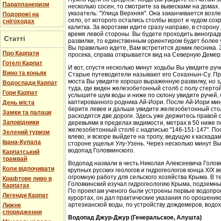
Парапланеризм
несколько сосен, то смотрите за вывесками на домах.
указатель: "Улица Верхняя". Она заканчивается возл
Подорожі на
село, от которого остались столбы ворот и чудом со
снігоходах
калитка. За воротами идите сразу направо, в сторон
время левой стороны. Вы будете проходить виноградн
Статті
развилки, то единственным ориентиром будет более у
Вы правильно идете, Вам встретится домик лесника. 
Про Карпати
просека, справа открывается вид на Северную Демер
Готелі Карпат
И вот, спустя несколько минут ходьбы Вы увидите руч
Вино та коньяк
Старые путеводители называют его Сохахнын-Су. Пр
моста Вы увидите хорошо выраженную развилку, но з
Водоспади Карпат
туда, где виден железобетонный столб с полу стерто
Гори Карпат
услышите шум воды и ниже по склону увидите ручей,
каптированного родника Ай-Иори. После Ай-Иори мину
День міста
берите левее и дальше увидите железобетонный столб
Замки та палаци
расходятся две дороги. Здесь уже держитесь правой 
Заповідники
деревьями в пределах видимости, метрах в 50 ниже п
железобетонный столб с надписью "146-151-147". По
Зелений туризм
влево, и вскоре выйдете на тропу, ведущую к каскада
Івана-Купала
стороне ущелья Улу-Узень. Через несколько минут Вы
водопад Головкинского.
Карпатський
трамвай
Водопад назвали в честь Николая Алексеевича Головки
Коли відпочивати
крупных русских геологов и гидрогеологов конца XIX 
огромную работу для сельского хозяйства Крыма. В 
Крафтове пиво в
Головкинский изучал гидрогеологию Крыма, подземн
Карпатах
По проектам ученого были устроены первые водопров
Легенди Карпат
курортах, он дал практические указания по орошени
артезианской воды, по устройству дождемеров, водо
Лижне
спорядження
Водопад Джур-Джур (Генеральское, Алушта)