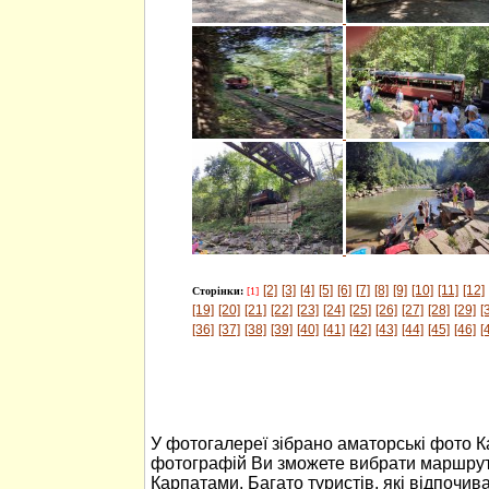
[2]
[3]
[4]
[5]
[6]
[7]
[8]
[9]
[10]
[11]
[12]
Сторінки:
[1]
[19]
[20]
[21]
[22]
[23]
[24]
[25]
[26]
[27]
[28]
[29]
[
[36]
[37]
[38]
[39]
[40]
[41]
[42]
[43]
[44]
[45]
[46]
[
У фотогалереї зібрано аматорські фото 
фотографій Ви зможете вибрати маршрут
Карпатами. Багато туристів, які відпочив