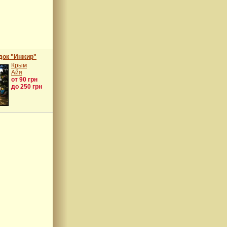
док "Инжир"
Крым
Айя
от 90 грн
до 250 грн