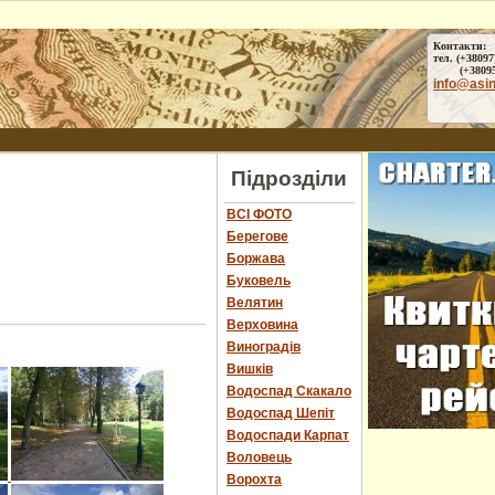
Контакти:
тел. (+38097
(+38095) 
info@asi
Підрозділи
ВСІ ФОТО
Берегове
Боржава
Буковель
Велятин
Верховина
Виноградів
Вишків
Водоспад Скакало
Водоспад Шепіт
Водоспади Карпат
Воловець
Ворохта