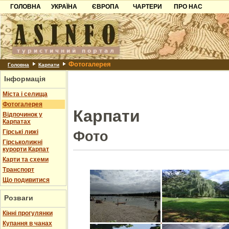
ГОЛОВНА
УКРАЇНА
ЄВРОПА
ЧАРТЕРИ
ПРО НАС
Карпати
Чорногорія
Контакти
Азов
Хорватія
Партнерам
Причорноморря
Болгарія
Додати готель
Фотогалерея
Шацьк
Албанія
Питання
Головна
Карпати
Інформація
Пошук готелів
Міста і селища
Фотогалерея
Карпати
Відпочинок у
Карпатах
Гірські лижі
Фото
Гірськолижні
курорти Карпат
Карти та схеми
Транспорт
Що подивитися
Розваги
Кінні прогулянки
Купання в чанах