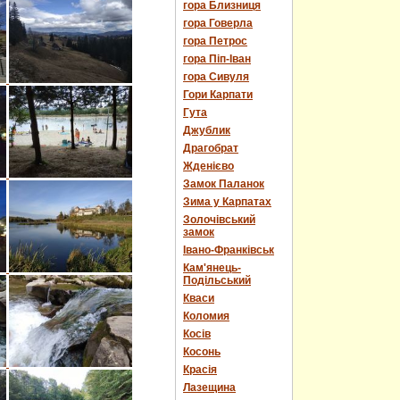
гора Близниця
гора Говерла
гора Петрос
гора Піп-Іван
гора Сивуля
Гори Карпати
Гута
Джублик
Драгобрат
Жденієво
Замок Паланок
Зима у Карпатах
Золочівський
замок
Івано-Франківськ
Кам'янець-
Подільський
Кваси
Коломия
Косів
Косонь
Красія
Лазещина