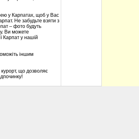
ю у Карпатах, щоб у Вас
арпат. Не забудьте взяти з
пат – фото будуть
у. Ви можете
ї Карпат у нашій
поможіть іншим
 курорт, що дозволяє
ідпочинку!