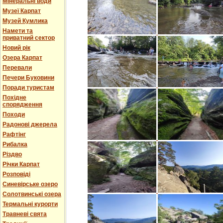
Мінеральні води
Музеї Карпат
Музей Кумлика
Намети та
приватний сектор
Новий рік
Озера Карпат
Перевали
Печери Буковини
Поради туристам
Похідне
спорядження
Походи
Радонові джерела
Рафтінг
Рибалка
Різдво
Річки Карпат
Розповіді
Синевірське озеро
Солотвинські озера
Термальні курорти
Травневі свята