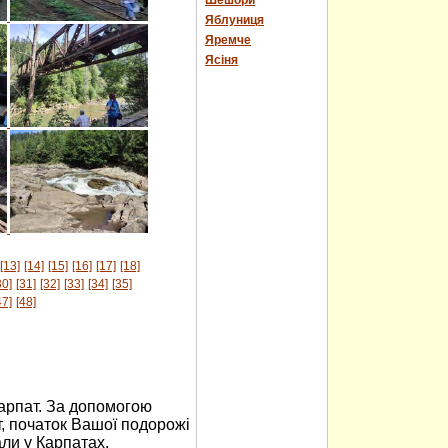
Шешори
Яблуниця
Яремче
Ясіня
[13]
[14]
[15]
[16]
[17]
[18]
30]
[31]
[32]
[33]
[34]
[35]
47]
[48]
Карпат. За допомогою
, початок Вашої подорожі
али у Карпатах,