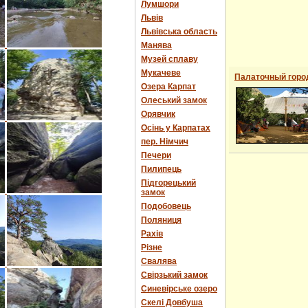
Лумшори
Львів
Львівська область
Манява
Музей сплаву
Мукачеве
Палаточный горо
Озера Карпат
Олеський замок
Орявчик
Осінь у Карпатах
пер. Німчич
Печери
Пилипець
Підгорецький
замок
Подобовець
Поляниця
Рахів
Різне
Свалява
Свірзький замок
Синевірське озеро
Скелі Довбуша