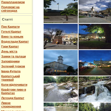
Парапланеризм
Подорожі на
снігоходах
Статті
Про Карпати
Готелі Карпат
Вино та коньяк
Водоспади Карпат
Гори Карпат
День міста
Замки та палаци
Заповідники
Зелений туризм
Івана-Купала
Карпатський
трамвай
Коли відпочивати
Крафтове пиво в
Карпатах
Легенди Карпат
Лижне
спорядження