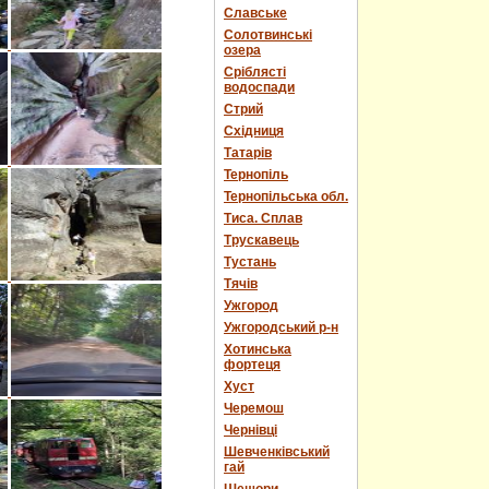
Славське
Солотвинські
озера
Сріблясті
водоспади
Стрий
Східниця
Татарів
Тернопіль
Тернопільська обл.
Тиса. Сплав
Трускавець
Тустань
Тячів
Ужгород
Ужгородський р-н
Хотинська
фортеця
Хуст
Черемош
Чернівці
Шевченківський
гай