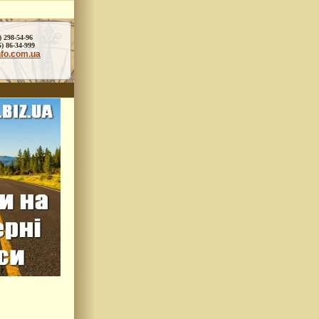
) 298-54-96
86-34-999
nfo.com.ua