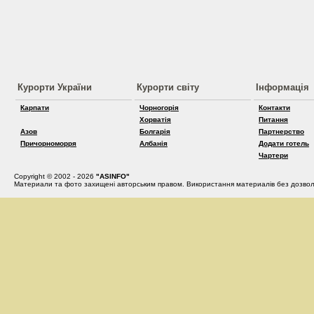
Курорти України
Курорти світу
Інформація
Карпати
Чорногорія
Контакти
Хорватія
Питання
Азов
Болгарія
Партнерство
Причорноморря
Албанія
Додати готель
Чартери
Copyright © 2002 - 2026
"ASINFO"
Материали та фото захищені авторським правом. Використання материалів без дозвол