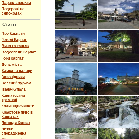
Парапланеризм
Подорожі на
снігоходах
Статті
Про Карпати
Готелі Карпат
Вино та коньяк
Водоспади Карпат
Гори Карпат
День міста
Замки та палаци
Заповідники
Зелений туризм
Івана-Купала
Карпатський
трамвай
Коли відпочивати
Крафтове пиво в
Карпатах
Легенди Карпат
Лижне
спорядження