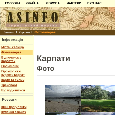
ГОЛОВНА
УКРАЇНА
ЄВРОПА
ЧАРТЕРИ
ПРО НАС
Карпати
Чорногорія
Контакти
Азов
Хорватія
Партнерам
Причорноморря
Болгарія
Додати готель
Фотогалерея
Шацьк
Албанія
Питання
Головна
Карпати
Інформація
Пошук готелів
Міста і селища
Фотогалерея
Карпати
Відпочинок у
Карпатах
Гірські лижі
Фото
Гірськолижні
курорти Карпат
Карти та схеми
Транспорт
Що подивитися
Розваги
Кінні прогулянки
Купання в чанах