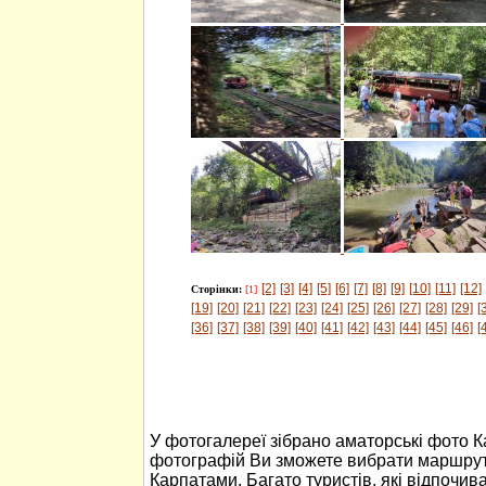
[2]
[3]
[4]
[5]
[6]
[7]
[8]
[9]
[10]
[11]
[12]
Сторінки:
[1]
[19]
[20]
[21]
[22]
[23]
[24]
[25]
[26]
[27]
[28]
[29]
[
[36]
[37]
[38]
[39]
[40]
[41]
[42]
[43]
[44]
[45]
[46]
[
У фотогалереї зібрано аматорські фото 
фотографій Ви зможете вибрати маршрут
Карпатами. Багато туристів, які відпочив