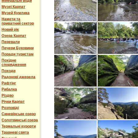
Мінеральні води
Музеї Карпат
Музей Кумлика
Намети та
приватний сектор
Новий рік
Озера Карпат
Перевали
Печери Буковини
Поради туристам
Похідне
спорядження
Походи
Радонові джерела
Рафтінг
Рибалка
Різдво
Річки Карпат
Розповіді
Синевірське озеро
Солотвинські озера
Термальні курорти
Травневі свята