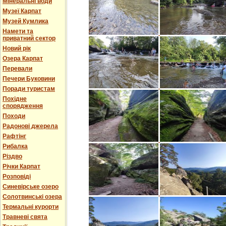
Мінеральні води
Музеї Карпат
Музей Кумлика
Намети та
приватний сектор
Новий рік
Озера Карпат
Перевали
Печери Буковини
Поради туристам
Похідне
спорядження
Походи
Радонові джерела
Рафтінг
Рибалка
Різдво
Річки Карпат
Розповіді
Синевірське озеро
Солотвинські озера
Термальні курорти
Травневі свята