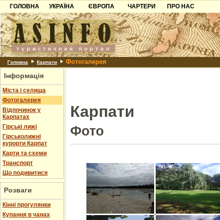
ГОЛОВНА
УКРАЇНА
ЄВРОПА
ЧАРТЕРИ
ПРО НАС
Карпати
Чорногорія
Контакти
Азов
Хорватія
Партнерам
Причорноморря
Болгарія
Додати готель
Фотогалерея
Шацьк
Албанія
Питання
Головна
Карпати
Інформація
Пошук готелів
Міста і селища
Фотогалерея
Карпати
Відпочинок у
Карпатах
Гірські лижі
Фото
Гірськолижні
курорти Карпат
Карти та схеми
Транспорт
Що подивитися
Розваги
Кінні прогулянки
Купання в чанах