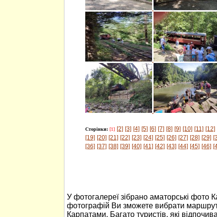
[2]
[3]
[4]
[5]
[6]
[7]
[8]
[9]
[10]
[11]
[12]
Сторінки:
[1]
[19]
[20]
[21]
[22]
[23]
[24]
[25]
[26]
[27]
[28]
[29]
[
[36]
[37]
[38]
[39]
[40]
[41]
[42]
[43]
[44]
[45]
[46]
[
У фотогалереї зібрано аматорські фото 
фотографій Ви зможете вибрати маршрут
Карпатами. Багато туристів, які відпочив