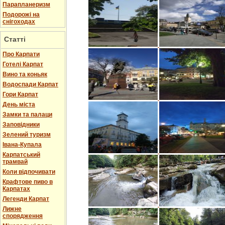
Парапланеризм
Подорожі на
снігоходах
Статті
Про Карпати
Готелі Карпат
Вино та коньяк
Водоспади Карпат
Гори Карпат
День міста
Замки та палаци
Заповідники
Зелений туризм
Івана-Купала
Карпатський
трамвай
Коли відпочивати
Крафтове пиво в
Карпатах
Легенди Карпат
Лижне
спорядження