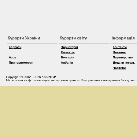
Курорти України
Курорти світу
Інформація
Карпати
Чорногорія
Контакти
Хорватія
Питання
Азов
Болгарія
Партнерство
Причорноморря
Албанія
Додати готель
Чартери
Copyright © 2002 - 2026
"ASINFO"
Материали та фото захищені авторським правом. Використання материалів без дозвол