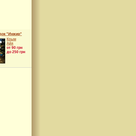
док "Инжир"
Крым
Айя
от 90 грн
до 250 грн