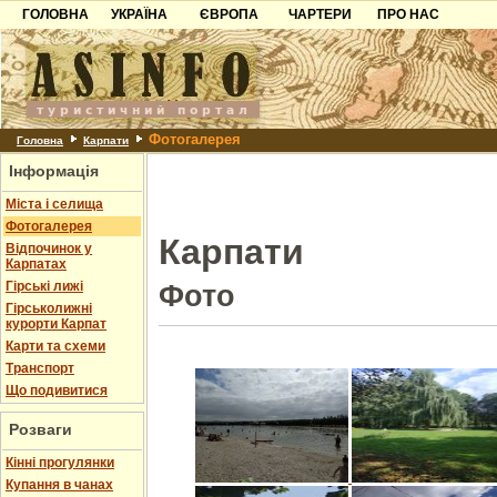
ГОЛОВНА
УКРАЇНА
ЄВРОПА
ЧАРТЕРИ
ПРО НАС
Карпати
Чорногорія
Контакти
Азов
Хорватія
Партнерам
Причорноморря
Болгарія
Додати готель
Фотогалерея
Шацьк
Албанія
Питання
Головна
Карпати
Інформація
Пошук готелів
Міста і селища
Фотогалерея
Карпати
Відпочинок у
Карпатах
Гірські лижі
Фото
Гірськолижні
курорти Карпат
Карти та схеми
Транспорт
Що подивитися
Розваги
Кінні прогулянки
Купання в чанах