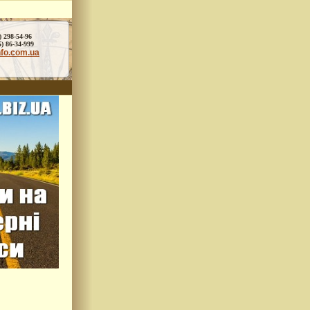
) 298-54-96
86-34-999
nfo.com.ua