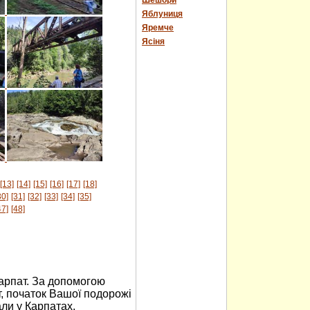
Шешори
Яблуниця
Яремче
Ясіня
[13]
[14]
[15]
[16]
[17]
[18]
30]
[31]
[32]
[33]
[34]
[35]
47]
[48]
Карпат. За допомогою
, початок Вашої подорожі
али у Карпатах,