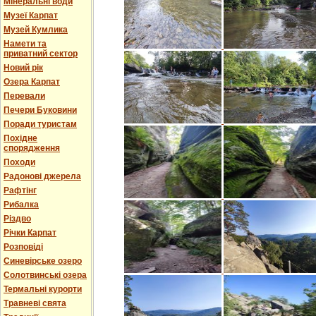
Мінеральні води
Музеї Карпат
Музей Кумлика
Намети та
приватний сектор
Новий рік
Озера Карпат
Перевали
Печери Буковини
Поради туристам
Похідне
спорядження
Походи
Радонові джерела
Рафтінг
Рибалка
Різдво
Річки Карпат
Розповіді
Синевірське озеро
Солотвинські озера
Термальні курорти
Травневі свята