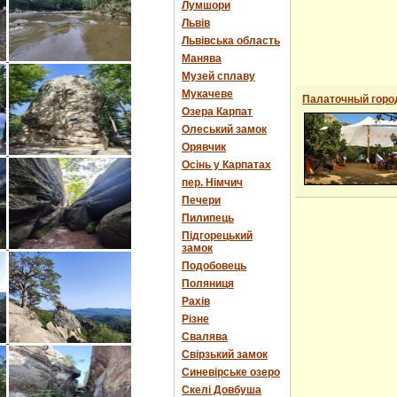
Лумшори
Львів
Львівська область
Манява
Музей сплаву
Мукачеве
Палаточный горо
Озера Карпат
Олеський замок
Орявчик
Осінь у Карпатах
пер. Німчич
Печери
Пилипець
Підгорецький
замок
Подобовець
Поляниця
Рахів
Різне
Свалява
Свірзький замок
Синевірське озеро
Скелі Довбуша