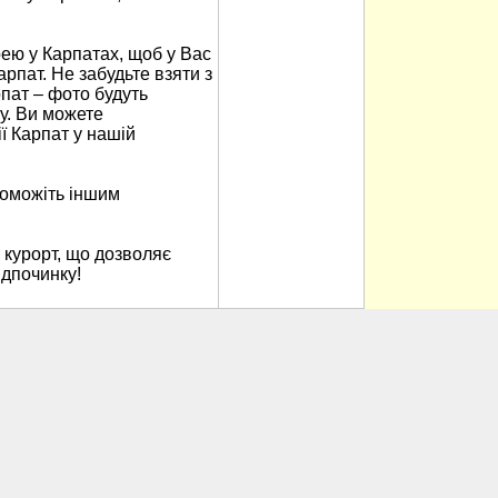
ю у Карпатах, щоб у Вас
арпат. Не забудьте взяти з
пат – фото будуть
у. Ви можете
ї Карпат у нашій
поможіть іншим
 курорт, що дозволяє
ідпочинку!