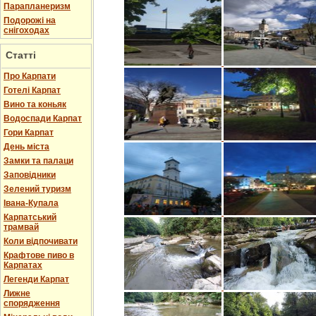
Парапланеризм
Подорожі на
снігоходах
Статті
Про Карпати
Готелі Карпат
Вино та коньяк
Водоспади Карпат
Гори Карпат
День міста
Замки та палаци
Заповідники
Зелений туризм
Івана-Купала
Карпатський
трамвай
Коли відпочивати
Крафтове пиво в
Карпатах
Легенди Карпат
Лижне
спорядження