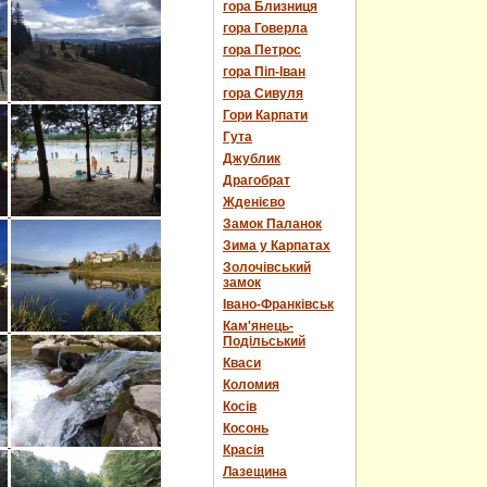
гора Близниця
гора Говерла
гора Петрос
гора Піп-Іван
гора Сивуля
Гори Карпати
Гута
Джублик
Драгобрат
Жденієво
Замок Паланок
Зима у Карпатах
Золочівський
замок
Івано-Франківськ
Кам'янець-
Подільський
Кваси
Коломия
Косів
Косонь
Красія
Лазещина