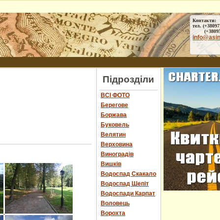
Контакти:
тел. (+38097
(+38095) 
info@asi
Підрозділи
ВСІ ФОТО
Берегове
Боржава
Буковель
Велятин
Верховина
Виноградів
Вишків
Водоспад Скакало
Водоспад Шепіт
Водоспади Карпат
Воловець
Ворохта