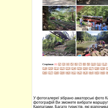
[2]
[3]
[4]
[5]
[6]
[7]
[8]
[9]
[10]
[11]
[12]
Сторінки:
[1]
[19]
[20]
[21]
[22]
[23]
[24]
[25]
[26]
[27]
[28]
[29]
[
[36]
[37]
[38]
[39]
[40]
[41]
[42]
[43]
[44]
[45]
[46]
[
У фотогалереї зібрано аматорські фото 
фотографій Ви зможете вибрати маршрут
Карпатами. Багато туристів, які відпочив