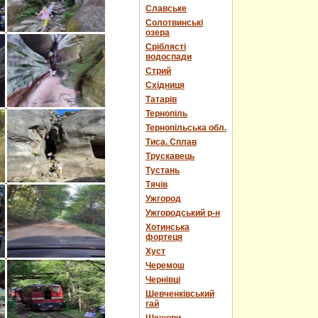
Славське
Солотвинські
озера
Сріблясті
водоспади
Стрий
Східниця
Татарів
Тернопіль
Тернопільська обл.
Тиса. Сплав
Трускавець
Тустань
Тячів
Ужгород
Ужгородський р-н
Хотинська
фортеця
Хуст
Черемош
Чернівці
Шевченківський
гай