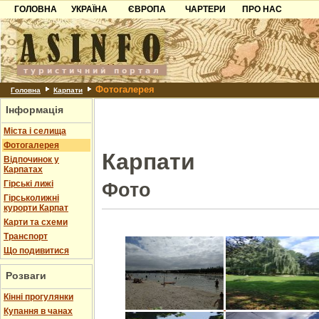
ГОЛОВНА
УКРАЇНА
ЄВРОПА
ЧАРТЕРИ
ПРО НАС
Карпати
Чорногорія
Контакти
Азов
Хорватія
Партнерам
Причорноморря
Болгарія
Додати готель
Фотогалерея
Шацьк
Албанія
Питання
Головна
Карпати
Інформація
Пошук готелів
Міста і селища
Фотогалерея
Карпати
Відпочинок у
Карпатах
Гірські лижі
Фото
Гірськолижні
курорти Карпат
Карти та схеми
Транспорт
Що подивитися
Розваги
Кінні прогулянки
Купання в чанах