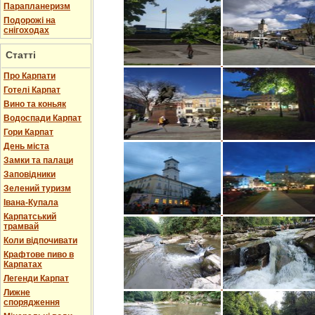
Парапланеризм
Подорожі на
снігоходах
Статті
Про Карпати
Готелі Карпат
Вино та коньяк
Водоспади Карпат
Гори Карпат
День міста
Замки та палаци
Заповідники
Зелений туризм
Івана-Купала
Карпатський
трамвай
Коли відпочивати
Крафтове пиво в
Карпатах
Легенди Карпат
Лижне
спорядження