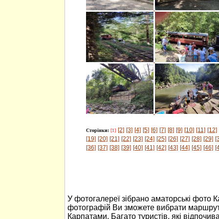
[2]
[3]
[4]
[5]
[6]
[7]
[8]
[9]
[10]
[11]
[12]
Сторінки:
[1]
[19]
[20]
[21]
[22]
[23]
[24]
[25]
[26]
[27]
[28]
[29]
[
[36]
[37]
[38]
[39]
[40]
[41]
[42]
[43]
[44]
[45]
[46]
[
У фотогалереї зібрано аматорські фото 
фотографій Ви зможете вибрати маршрут
Карпатами. Багато туристів, які відпочив