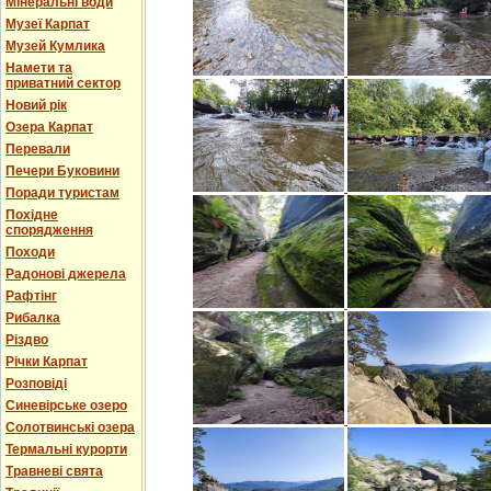
Мінеральні води
Музеї Карпат
Музей Кумлика
Намети та
приватний сектор
Новий рік
Озера Карпат
Перевали
Печери Буковини
Поради туристам
Похідне
спорядження
Походи
Радонові джерела
Рафтінг
Рибалка
Різдво
Річки Карпат
Розповіді
Синевірське озеро
Солотвинські озера
Термальні курорти
Травневі свята