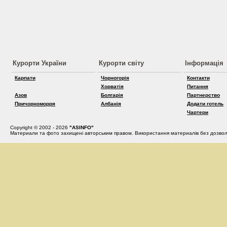
Курорти України
Курорти світу
Інформація
Карпати
Чорногорія
Контакти
Хорватія
Питання
Азов
Болгарія
Партнерство
Причорноморря
Албанія
Додати готель
Чартери
Copyright © 2002 - 2026
"ASINFO"
Материали та фото захищені авторським правом. Використання материалів без дозвол