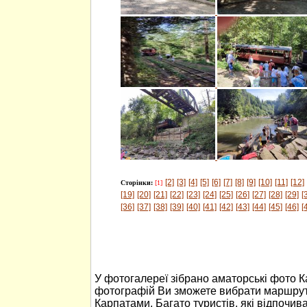
[2]
[3]
[4]
[5]
[6]
[7]
[8]
[9]
[10]
[11]
[12]
Сторінки:
[1]
[19]
[20]
[21]
[22]
[23]
[24]
[25]
[26]
[27]
[28]
[29]
[
[36]
[37]
[38]
[39]
[40]
[41]
[42]
[43]
[44]
[45]
[46]
[
У фотогалереї зібрано аматорські фото 
фотографій Ви зможете вибрати маршрут
Карпатами. Багато туристів, які відпочив