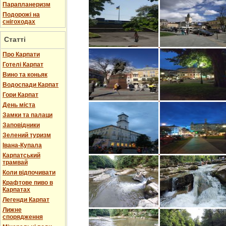
Парапланеризм
Подорожі на
снігоходах
Статті
Про Карпати
Готелі Карпат
Вино та коньяк
Водоспади Карпат
Гори Карпат
День міста
Замки та палаци
Заповідники
Зелений туризм
Івана-Купала
Карпатський
трамвай
Коли відпочивати
Крафтове пиво в
Карпатах
Легенди Карпат
Лижне
спорядження