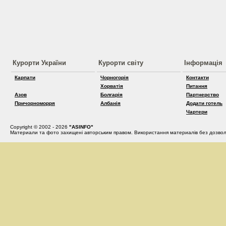
Курорти України
Курорти світу
Інформація
Карпати
Чорногорія
Контакти
Хорватія
Питання
Азов
Болгарія
Партнерство
Причорноморря
Албанія
Додати готель
Чартери
Copyright © 2002 - 2026
"ASINFO"
Материали та фото захищені авторським правом. Використання материалів без дозвол