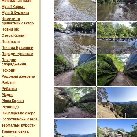
Мінеральні води
Музеї Карпат
Музей Кумлика
Намети та
приватний сектор
Новий рік
Озера Карпат
Перевали
Печери Буковини
Поради туристам
Похідне
спорядження
Походи
Радонові джерела
Рафтінг
Рибалка
Різдво
Річки Карпат
Розповіді
Синевірське озеро
Солотвинські озера
Термальні курорти
Травневі свята