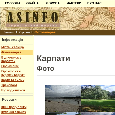
ГОЛОВНА
УКРАЇНА
ЄВРОПА
ЧАРТЕРИ
ПРО НАС
Карпати
Чорногорія
Контакти
Азов
Хорватія
Партнерам
Причорноморря
Болгарія
Додати готель
Фотогалерея
Шацьк
Албанія
Питання
Головна
Карпати
Інформація
Пошук готелів
Міста і селища
Фотогалерея
Карпати
Відпочинок у
Карпатах
Гірські лижі
Фото
Гірськолижні
курорти Карпат
Карти та схеми
Транспорт
Що подивитися
Розваги
Кінні прогулянки
Купання в чанах