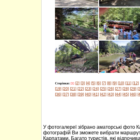
[2]
[3]
[4]
[5]
[6]
[7]
[8]
[9]
[10]
[11]
[12]
Сторінки:
[1]
[19]
[20]
[21]
[22]
[23]
[24]
[25]
[26]
[27]
[28]
[29]
[
[36]
[37]
[38]
[39]
[40]
[41]
[42]
[43]
[44]
[45]
[46]
[
У фотогалереї зібрано аматорські фото 
фотографій Ви зможете вибрати маршрут
Карпатами. Багато туристів, які відпочив