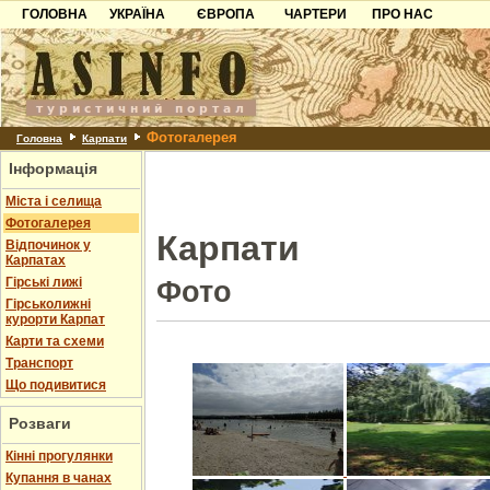
ГОЛОВНА
УКРАЇНА
ЄВРОПА
ЧАРТЕРИ
ПРО НАС
Карпати
Чорногорія
Контакти
Азов
Хорватія
Партнерам
Причорноморря
Болгарія
Додати готель
Фотогалерея
Шацьк
Албанія
Питання
Головна
Карпати
Інформація
Пошук готелів
Міста і селища
Фотогалерея
Карпати
Відпочинок у
Карпатах
Гірські лижі
Фото
Гірськолижні
курорти Карпат
Карти та схеми
Транспорт
Що подивитися
Розваги
Кінні прогулянки
Купання в чанах