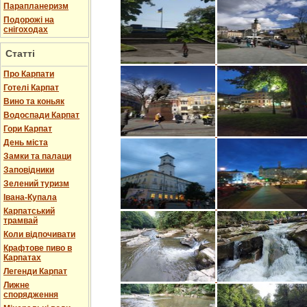
Парапланеризм
Подорожі на
снігоходах
Статті
Про Карпати
Готелі Карпат
Вино та коньяк
Водоспади Карпат
Гори Карпат
День міста
Замки та палаци
Заповідники
Зелений туризм
Івана-Купала
Карпатський
трамвай
Коли відпочивати
Крафтове пиво в
Карпатах
Легенди Карпат
Лижне
спорядження