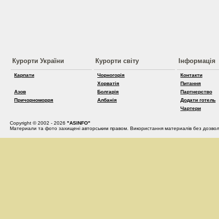
Курорти України
Курорти світу
Інформація
Карпати
Чорногорія
Контакти
Хорватія
Питання
Азов
Болгарія
Партнерство
Причорноморря
Албанія
Додати готель
Чартери
Copyright © 2002 - 2026
"ASINFO"
Материали та фото захищені авторським правом. Використання материалів без дозвол