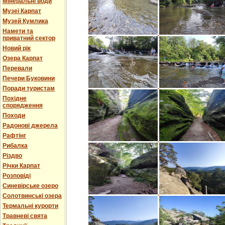
Мінеральні води
Музеї Карпат
Музей Кумлика
Намети та
приватний сектор
Новий рік
Озера Карпат
Перевали
Печери Буковини
Поради туристам
Похідне
спорядження
Походи
Радонові джерела
Рафтінг
Рибалка
Різдво
Річки Карпат
Розповіді
Синевірське озеро
Солотвинські озера
Термальні курорти
Травневі свята