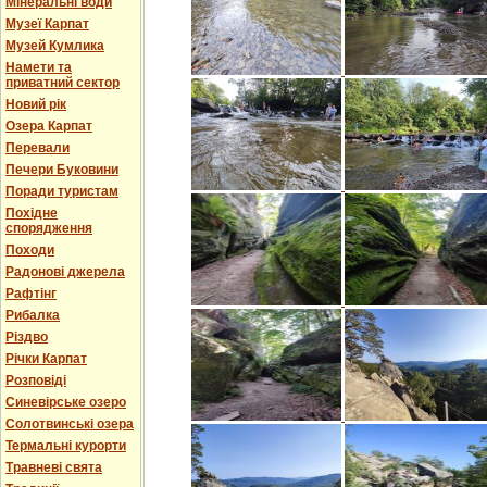
Мінеральні води
Музеї Карпат
Музей Кумлика
Намети та
приватний сектор
Новий рік
Озера Карпат
Перевали
Печери Буковини
Поради туристам
Похідне
спорядження
Походи
Радонові джерела
Рафтінг
Рибалка
Різдво
Річки Карпат
Розповіді
Синевірське озеро
Солотвинські озера
Термальні курорти
Травневі свята