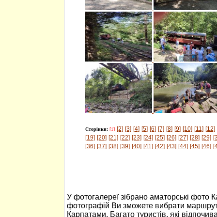
[2]
[3]
[4]
[5]
[6]
[7]
[8]
[9]
[10]
[11]
[12]
Сторінки:
[1]
[19]
[20]
[21]
[22]
[23]
[24]
[25]
[26]
[27]
[28]
[29]
[
[36]
[37]
[38]
[39]
[40]
[41]
[42]
[43]
[44]
[45]
[46]
[
У фотогалереї зібрано аматорські фото 
фотографій Ви зможете вибрати маршрут
Карпатами. Багато туристів, які відпочив