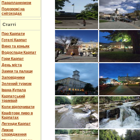
Парапланеризм
Подорожі на
снігоходах
Статті
Про Карпати
Готелі Карпат
Вино та коньяк
Водоспади Карпат
Гори Карпат
День міста
Замки та палаци
Заповідники
Зелений туризм
Івана-Купала
Карпатський
трамвай
Коли відпочивати
Крафтове пиво в
Карпатах
Легенди Карпат
Лижне
спорядження