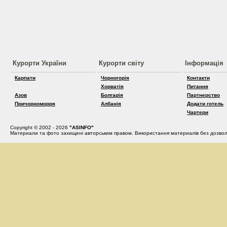
Курорти України
Курорти світу
Інформація
Карпати
Чорногорія
Контакти
Хорватія
Питання
Азов
Болгарія
Партнерство
Причорноморря
Албанія
Додати готель
Чартери
Copyright © 2002 - 2026
"ASINFO"
Материали та фото захищені авторським правом. Використання материалів без дозвол