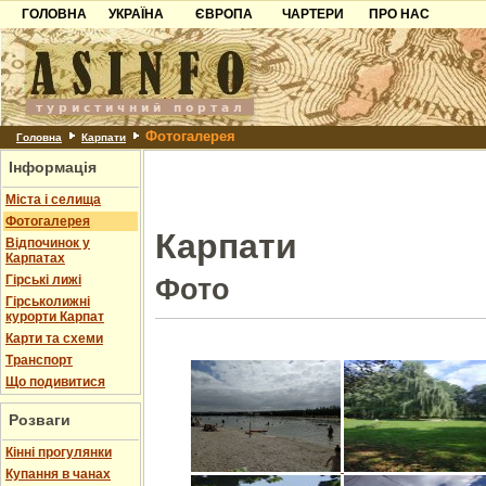
ГОЛОВНА
УКРАЇНА
ЄВРОПА
ЧАРТЕРИ
ПРО НАС
Карпати
Чорногорія
Контакти
Азов
Хорватія
Партнерам
Причорноморря
Болгарія
Додати готель
Фотогалерея
Шацьк
Албанія
Питання
Головна
Карпати
Інформація
Пошук готелів
Міста і селища
Фотогалерея
Карпати
Відпочинок у
Карпатах
Гірські лижі
Фото
Гірськолижні
курорти Карпат
Карти та схеми
Транспорт
Що подивитися
Розваги
Кінні прогулянки
Купання в чанах