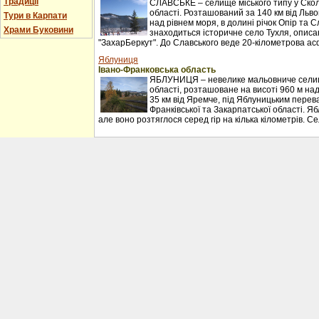
Традиції
СЛАВСЬКЕ – селище міського типу у Сколі
області. Розташований за 140 км від Льво
Тури в Карпати
над рівнем моря, в долині річок Опір та С
Храми Буковини
знаходиться історичне село Тухля, описан
"ЗахарБеркут". До Славського веде 20-кілометрова ас
Яблуниця
Івано-Франковська область
ЯБЛУНИЦЯ – невелике мальовниче селищ
області, розташоване на висоті 960 м над
35 км від Яремче, під Яблуницьким перев
Франківської та Закарпатської області. Я
але воно розтяглося серед гір на кілька кілометрів. С