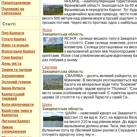
ЯРЕМЧЕ – найпопулярніший туристичний 
Парапланеризм
Франківській області. Знаходиться за 60 к
Подорожі на
Франківська в передгір'ях Карпат. Тут буд
снігоходах
надзвичайно красива природа, чисте пові
висоті 500 метрів над рівнем моря в гірській ущелині с
гірських потоків. Через місто протікає одна з найбільши
Статті
Ясіня
Про Карпати
Закарпатська область
ЯСІНЯ - селище міського типу в Закарпатс
Готелі Карпат
14 столітті. Саме селище невелике, розтяг
Вино та коньяк
кілометрів. Селище розташоване на висот
Водоспади Карпат
у мальовничій долині між Чорногорським
хребтами. Ясіня став улюбленим місцем відпочинку баг
Гори Карпат
раз побував у ньому.
День міста
Свалява
Замки та палаци
Закарпатська область
Заповідники
СВАЛЯВА – досить великий райцентр, ро
Мукачеве. В околицях розташовується ві
Зелений туризм
багата на мінаральні води типу "Боржомі"
Івана-Купала
санаторіїв - відомі курорти "Поляна", "С
місто нічим особливим не примітний. Є пам'ятка архіт
Карпатський
церква 16 століття та є музей.Туристи у самій Св...
трамвай
Коли відпочивати
Шаян
Закарпатська область
Крафтове пиво в
ШАЯН – невеликий курорт на Закарпатті
Карпатах
відстані 15 км від м. Хуст, на відрогах Ві
Легенди Карпат
на висоті 210 м над рівнем моря. До відр
мальовнича долина річки. Тиса, яка прост
Лижне
Вулканічні пута гір (Великий Шаян разом із Середні
спорядження
оточують курортну зону, яку н...