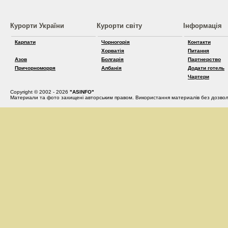
Курорти України
Курорти світу
Інформація
Карпати
Чорногорія
Контакти
Хорватія
Питання
Азов
Болгарія
Партнерство
Причорноморря
Албанія
Додати готель
Чартери
Copyright © 2002 - 2026
"ASINFO"
Материали та фото захищені авторським правом. Використання материалів без дозвол