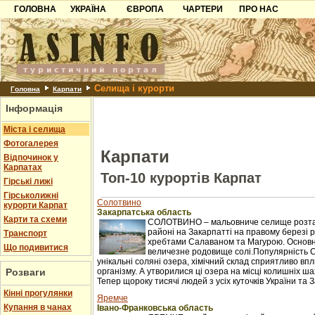
ГОЛОВНА
УКРАЇНА
ЄВРОПА
ЧАРТЕРИ
ПРО НАС
Карпати
Чорногорія
Контакти
Азов
Хорватія
Партнерам
Причорноморря
Болгарія
Додати готель
Селища і курорти
Шацьк
Албанія
Питання
Головна
Карпати
Інформація
Пошук готелів
Міста і селища
Фотогалерея
Карпати
Відпочинок у
Карпатах
Топ-10 курортів Карпат
Гірські лижі
Гірськолижні
Солотвино
курорти Карпат
Закарпатська область
Карти та схеми
СОЛОТВИНО – мальовниче селище розташ
районі на Закарпатті на правому березі рі
Транспорт
хребтами Салаваном та Магурою. Основне 
Що подивитися
величезне родовище солі.Популярність 
унікальні соляні озера, хімічний склад сприятливо в
Розваги
організму. А утворилися ці озера на місці колишніх ш
Тепер щороку тисячі людей з усіх куточків України та З
Кінні прогулянки
Яремче
Купання в чанах
Івано-Франковська область