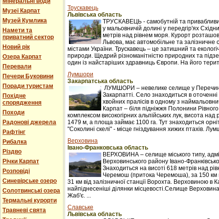
Мінеральні води
Трускавець
Музеї Карпат
Львівська область
Музей Кумлика
ТРУСКАВЕЦЬ - самобутній та привабливи
у мальовничій долині у передгір'ях Східни
Намети та
метрів над рівнем моря. Курорт розташова
приватний сектор
Львова, має автомобільне та залізничне 
Новий рік
містами України. Трускавець – це затишний та екологі
природи. Щедрий різноманітністю природних та підзе
Озера Карпат
один із найстаріших здравниць Європи. На його терито
Перевали
Лумшори
Печери Буковини
Закарпатська область
Поради туристам
ЛУМШОРИ – невелике селище у Перечинс
Закарпатті. Село знаходиться в оточенні 
Похідне
хвойних пралісів в одному з наймальовни
спорядження
Карпат – біля підніжжя Полонини Рівного
Походи
комплексом високогірних альпійських лук, висота над 
Радонові джерела
1479 м, а площа займає 1100 га. Тут знаходиться орні
"Соколині скелі" - місце гніздування хижих птахів. Лумш
Рафтінг
Верховина
Рибалка
Івано-Франковська область
Різдво
ВЕРХОВИНА – селище міського типу, адм
Річки Карпат
Верховинського району Івано-Франківської
Знаходиться на висоті 618 метрів над рі
Розповіді
Черемош (притока Черемоша), за 150 км в
Синевірське озеро
31 км від залізничної станції Ворохта. Верховиною в
найпіднесеніші ділянки місцевості.Селище Верховина
Солотвинські озера
Жаб'є. ...
Термальні курорти
Славське
Травневі свята
Львівська область