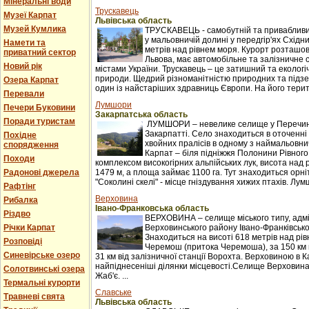
Мінеральні води
Трускавець
Музеї Карпат
Львівська область
Музей Кумлика
ТРУСКАВЕЦЬ - самобутній та привабливи
у мальовничій долині у передгір'ях Східни
Намети та
метрів над рівнем моря. Курорт розташова
приватний сектор
Львова, має автомобільне та залізничне 
Новий рік
містами України. Трускавець – це затишний та екологі
природи. Щедрий різноманітністю природних та підзе
Озера Карпат
один із найстаріших здравниць Європи. На його терито
Перевали
Лумшори
Печери Буковини
Закарпатська область
Поради туристам
ЛУМШОРИ – невелике селище у Перечинс
Закарпатті. Село знаходиться в оточенні 
Похідне
хвойних пралісів в одному з наймальовни
спорядження
Карпат – біля підніжжя Полонини Рівного
Походи
комплексом високогірних альпійських лук, висота над 
Радонові джерела
1479 м, а площа займає 1100 га. Тут знаходиться орні
"Соколині скелі" - місце гніздування хижих птахів. Лумш
Рафтінг
Верховина
Рибалка
Івано-Франковська область
Різдво
ВЕРХОВИНА – селище міського типу, адм
Річки Карпат
Верховинського району Івано-Франківської
Знаходиться на висоті 618 метрів над рі
Розповіді
Черемош (притока Черемоша), за 150 км в
Синевірське озеро
31 км від залізничної станції Ворохта. Верховиною в
найпіднесеніші ділянки місцевості.Селище Верховина
Солотвинські озера
Жаб'є. ...
Термальні курорти
Славське
Травневі свята
Львівська область