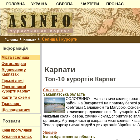
ГОЛОВНА
УКРАЇНА
ЄВРОПА
ЧАРТЕРИ
ПРО НАС
Карпати
Чорногорія
Контакти
Азов
Хорватія
Партнерам
Причорноморря
Болгарія
Додати готель
Селища і курорти
Шацьк
Албанія
Питання
Головна
Карпати
Інформація
Пошук готелів
Міста і селища
Фотогалерея
Карпати
Відпочинок у
Карпатах
Топ-10 курортів Карпат
Гірські лижі
Гірськолижні
Солотвино
курорти Карпат
Закарпатська область
Карти та схеми
СОЛОТВИНО – мальовниче селище розташ
районі на Закарпатті на правому березі рі
Транспорт
хребтами Салаваном та Магурою. Основне 
Що подивитися
величезне родовище солі.Популярність 
унікальні соляні озера, хімічний склад сприятливо в
Розваги
організму. А утворилися ці озера на місці колишніх ш
Тепер щороку тисячі людей з усіх куточків України та З
Кінні прогулянки
Яремче
Купання в чанах
Івано-Франковська область