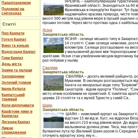
ЯРЕМЧЕ – найпопулярніший туристичний 
Парапланеризм
Франківській області. Знаходиться за 60 к
Подорожі на
Франківська в передгір'ях Карпат. Тут буд
снігоходах
надзвичайно красива природа, чисте пові
висоті 500 метрів над рівнем моря в гірській ущелині с
гірських потоків. Через місто протікає одна з найбільши
Статті
Ясіня
Про Карпати
Закарпатська область
ЯСІНЯ - селище міського типу в Закарпатс
Готелі Карпат
14 столітті. Саме селище невелике, розтяг
Вино та коньяк
кілометрів. Селище розташоване на висот
Водоспади Карпат
у мальовничій долині між Чорногорським
хребтами. Ясіня став улюбленим місцем відпочинку баг
Гори Карпат
раз побував у ньому.
День міста
Свалява
Замки та палаци
Закарпатська область
Заповідники
СВАЛЯВА – досить великий райцентр, ро
Мукачеве. В околицях розташовується ві
Зелений туризм
багата на мінаральні води типу "Боржомі"
Івана-Купала
санаторіїв - відомі курорти "Поляна", "С
місто нічим особливим не примітний. Є пам'ятка архіт
Карпатський
церква 16 століття та є музей.Туристи у самій Св...
трамвай
Коли відпочивати
Шаян
Закарпатська область
Крафтове пиво в
ШАЯН – невеликий курорт на Закарпатті
Карпатах
відстані 15 км від м. Хуст, на відрогах Ві
Легенди Карпат
на висоті 210 м над рівнем моря. До відр
мальовнича долина річки. Тиса, яка прост
Лижне
Вулканічні пута гір (Великий Шаян разом із Середні
спорядження
оточують курортну зону, яку н...