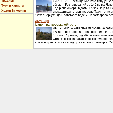
Традиції
СЛАВСЬКЕ – селище міського типу у Сколі
області. Розташований за 140 км від Льво
Тури в Карпати
над рівнем моря, в долині річок Опір та С
Храми Буковини
знаходиться історичне село Тухля, описан
"ЗахарБеркут". До Славського веде 20-кілометрова ас
Яблуниця
Івано-Франковська область
ЯБЛУНИЦЯ – невелике мальовниче селищ
області, розташоване на висоті 960 м над
35 км від Яремче, під Яблуницьким перев
Франківської та Закарпатської області. Я
але воно розтяглося серед гір на кілька кілометрів. С