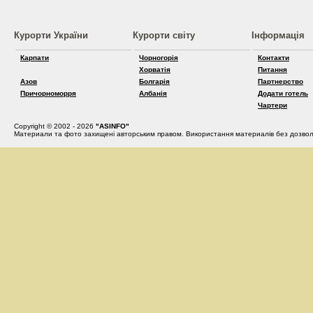
Курорти України
Курорти світу
Інформація
Карпати
Чорногорія
Контакти
Хорватія
Питання
Азов
Болгарія
Партнерство
Причорноморря
Албанія
Додати готель
Чартери
Copyright © 2002 - 2026
"ASINFO"
Материали та фото захищені авторським правом. Використання материалів без дозвол