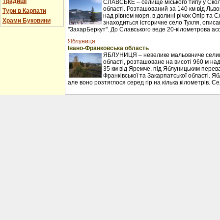
Традиції
СЛАВСЬКЕ – селище міського типу у Сколі
області. Розташований за 140 км від Льво
Тури в Карпати
над рівнем моря, в долині річок Опір та С
Храми Буковини
знаходиться історичне село Тухля, описан
"ЗахарБеркут". До Славського веде 20-кілометрова ас
Яблуниця
Івано-Франковська область
ЯБЛУНИЦЯ – невелике мальовниче селищ
області, розташоване на висоті 960 м над
35 км від Яремче, під Яблуницьким перев
Франківської та Закарпатської області. Я
але воно розтяглося серед гір на кілька кілометрів. С