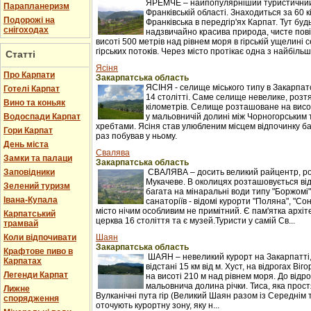
ЯРЕМЧЕ – найпопулярніший туристичний 
Парапланеризм
Франківській області. Знаходиться за 60 к
Подорожі на
Франківська в передгір'ях Карпат. Тут буд
снігоходах
надзвичайно красива природа, чисте пові
висоті 500 метрів над рівнем моря в гірській ущелині с
гірських потоків. Через місто протікає одна з найбільши
Статті
Ясіня
Про Карпати
Закарпатська область
ЯСІНЯ - селище міського типу в Закарпатс
Готелі Карпат
14 столітті. Саме селище невелике, розтяг
Вино та коньяк
кілометрів. Селище розташоване на висот
Водоспади Карпат
у мальовничій долині між Чорногорським
хребтами. Ясіня став улюбленим місцем відпочинку баг
Гори Карпат
раз побував у ньому.
День міста
Свалява
Замки та палаци
Закарпатська область
Заповідники
СВАЛЯВА – досить великий райцентр, ро
Мукачеве. В околицях розташовується ві
Зелений туризм
багата на мінаральні води типу "Боржомі"
Івана-Купала
санаторіїв - відомі курорти "Поляна", "С
місто нічим особливим не примітний. Є пам'ятка архіт
Карпатський
церква 16 століття та є музей.Туристи у самій Св...
трамвай
Коли відпочивати
Шаян
Закарпатська область
Крафтове пиво в
ШАЯН – невеликий курорт на Закарпатті
Карпатах
відстані 15 км від м. Хуст, на відрогах Ві
Легенди Карпат
на висоті 210 м над рівнем моря. До відр
мальовнича долина річки. Тиса, яка прост
Лижне
Вулканічні пута гір (Великий Шаян разом із Середні
спорядження
оточують курортну зону, яку н...