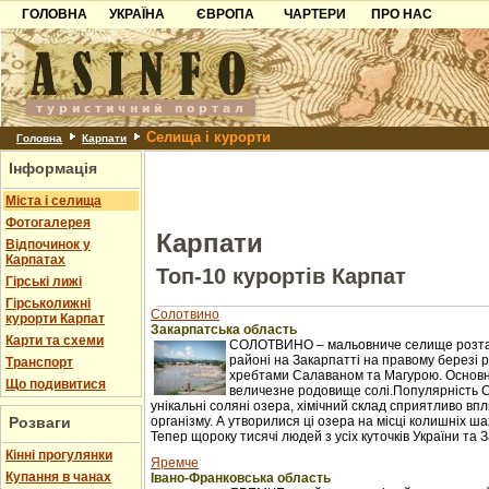
ГОЛОВНА
УКРАЇНА
ЄВРОПА
ЧАРТЕРИ
ПРО НАС
Карпати
Чорногорія
Контакти
Азов
Хорватія
Партнерам
Причорноморря
Болгарія
Додати готель
Селища і курорти
Шацьк
Албанія
Питання
Головна
Карпати
Інформація
Пошук готелів
Міста і селища
Фотогалерея
Карпати
Відпочинок у
Карпатах
Топ-10 курортів Карпат
Гірські лижі
Гірськолижні
Солотвино
курорти Карпат
Закарпатська область
Карти та схеми
СОЛОТВИНО – мальовниче селище розташ
районі на Закарпатті на правому березі рі
Транспорт
хребтами Салаваном та Магурою. Основне 
Що подивитися
величезне родовище солі.Популярність 
унікальні соляні озера, хімічний склад сприятливо в
Розваги
організму. А утворилися ці озера на місці колишніх ш
Тепер щороку тисячі людей з усіх куточків України та З
Кінні прогулянки
Яремче
Купання в чанах
Івано-Франковська область