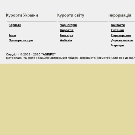
Курорти України
Курорти світу
Інформація
Карпати
Чорногорія
Контакти
Хорватія
Питання
Азов
Болгарія
Партнерство
Причорноморря
Албанія
Додати готель
Чартери
Copyright © 2002 - 2026
"ASINFO"
Материали та фото захищені авторським правом. Використання материалів без дозвол