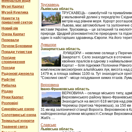
Мінеральні води
Трускавець
Музеї Карпат
Львівська область
Музей Кумлика
ТРУСКАВЕЦЬ - самобутній та привабливи
у мальовничій долині у передгір'ях Східни
Намети та
метрів над рівнем моря. Курорт розташова
приватний сектор
Львова, має автомобільне та залізничне 
Новий рік
містами України. Трускавець – це затишний та екологі
природи. Щедрий різноманітністю природних та підзе
Озера Карпат
один із найстаріших здравниць Європи. На його терито
Перевали
Лумшори
Печери Буковини
Закарпатська область
Поради туристам
ЛУМШОРИ – невелике селище у Перечинс
Закарпатті. Село знаходиться в оточенні 
Похідне
хвойних пралісів в одному з наймальовни
спорядження
Карпат – біля підніжжя Полонини Рівного
Походи
комплексом високогірних альпійських лук, висота над 
Радонові джерела
1479 м, а площа займає 1100 га. Тут знаходиться орні
"Соколині скелі" - місце гніздування хижих птахів. Лумш
Рафтінг
Верховина
Рибалка
Івано-Франковська область
Різдво
ВЕРХОВИНА – селище міського типу, адм
Річки Карпат
Верховинського району Івано-Франківської
Знаходиться на висоті 618 метрів над рі
Розповіді
Черемош (притока Черемоша), за 150 км в
Синевірське озеро
31 км від залізничної станції Ворохта. Верховиною в
найпіднесеніші ділянки місцевості.Селище Верховина
Солотвинські озера
Жаб'є. ...
Термальні курорти
Славське
Травневі свята
Львівська область