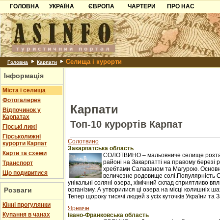
ГОЛОВНА
УКРАЇНА
ЄВРОПА
ЧАРТЕРИ
ПРО НАС
Карпати
Чорногорія
Контакти
Азов
Хорватія
Партнерам
Причорноморря
Болгарія
Додати готель
Селища і курорти
Шацьк
Албанія
Питання
Головна
Карпати
Інформація
Пошук готелів
Міста і селища
Фотогалерея
Карпати
Відпочинок у
Карпатах
Топ-10 курортів Карпат
Гірські лижі
Гірськолижні
Солотвино
курорти Карпат
Закарпатська область
Карти та схеми
СОЛОТВИНО – мальовниче селище розташ
районі на Закарпатті на правому березі рі
Транспорт
хребтами Салаваном та Магурою. Основне 
Що подивитися
величезне родовище солі.Популярність 
унікальні соляні озера, хімічний склад сприятливо в
Розваги
організму. А утворилися ці озера на місці колишніх ш
Тепер щороку тисячі людей з усіх куточків України та З
Кінні прогулянки
Яремче
Купання в чанах
Івано-Франковська область