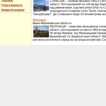
Традиції
СЛАВСЬКЕ – селище міського типу у Сколі
області. Розташований за 140 км від Льво
Тури в Карпати
над рівнем моря, в долині річок Опір та С
Храми Буковини
знаходиться історичне село Тухля, описан
"ЗахарБеркут". До Славського веде 20-кілометрова ас
Яблуниця
Івано-Франковська область
ЯБЛУНИЦЯ – невелике мальовниче селищ
області, розташоване на висоті 960 м над
35 км від Яремче, під Яблуницьким перев
Франківської та Закарпатської області. Я
але воно розтяглося серед гір на кілька кілометрів. С