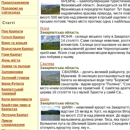
ЯРЕМЧЕ – найпопулярніший туристичний 
Парапланеризм
Франківській області. Знаходиться за 60 к
Подорожі на
Франківська в передгір'ях Карпат. Тут буд
снігоходах
надзвичайно красива природа, чисте пові
висоті 500 метрів над рівнем моря в гірській ущелині с
гірських потоків. Через місто протікає одна з найбільши
Статті
Ясіня
Про Карпати
Закарпатська область
ЯСІНЯ - селище міського типу в Закарпатс
Готелі Карпат
14 столітті. Саме селище невелике, розтяг
Вино та коньяк
кілометрів. Селище розташоване на висот
Водоспади Карпат
у мальовничій долині між Чорногорським
хребтами. Ясіня став улюбленим місцем відпочинку баг
Гори Карпат
раз побував у ньому.
День міста
Свалява
Замки та палаци
Закарпатська область
Заповідники
СВАЛЯВА – досить великий райцентр, ро
Мукачеве. В околицях розташовується ві
Зелений туризм
багата на мінаральні води типу "Боржомі"
Івана-Купала
санаторіїв - відомі курорти "Поляна", "С
місто нічим особливим не примітний. Є пам'ятка архіт
Карпатський
церква 16 століття та є музей.Туристи у самій Св...
трамвай
Коли відпочивати
Шаян
Закарпатська область
Крафтове пиво в
ШАЯН – невеликий курорт на Закарпатті
Карпатах
відстані 15 км від м. Хуст, на відрогах Ві
Легенди Карпат
на висоті 210 м над рівнем моря. До відр
мальовнича долина річки. Тиса, яка прост
Лижне
Вулканічні пута гір (Великий Шаян разом із Середні
спорядження
оточують курортну зону, яку н...