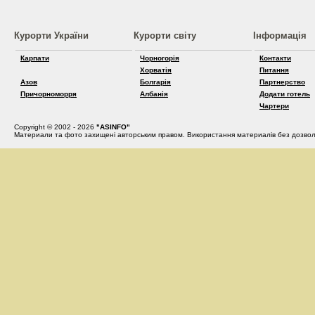
Курорти України
Курорти світу
Інформація
Карпати
Чорногорія
Контакти
Хорватія
Питання
Азов
Болгарія
Партнерство
Причорноморря
Албанія
Додати готель
Чартери
Copyright © 2002 - 2026
"ASINFO"
Материали та фото захищені авторським правом. Використання материалів без дозвол