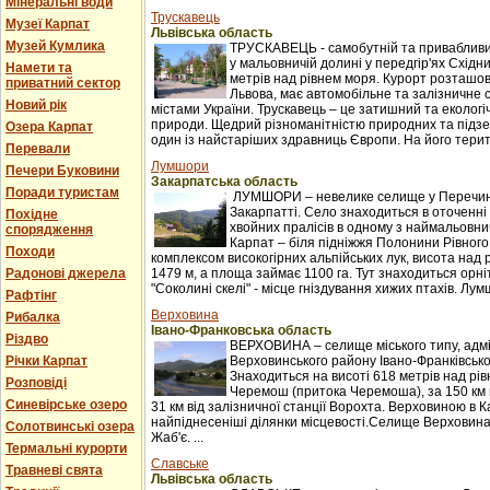
Мінеральні води
Трускавець
Музеї Карпат
Львівська область
Музей Кумлика
ТРУСКАВЕЦЬ - самобутній та привабливи
у мальовничій долині у передгір'ях Східни
Намети та
метрів над рівнем моря. Курорт розташова
приватний сектор
Львова, має автомобільне та залізничне 
Новий рік
містами України. Трускавець – це затишний та екологі
природи. Щедрий різноманітністю природних та підзе
Озера Карпат
один із найстаріших здравниць Європи. На його терито
Перевали
Лумшори
Печери Буковини
Закарпатська область
Поради туристам
ЛУМШОРИ – невелике селище у Перечинс
Закарпатті. Село знаходиться в оточенні 
Похідне
хвойних пралісів в одному з наймальовни
спорядження
Карпат – біля підніжжя Полонини Рівного
Походи
комплексом високогірних альпійських лук, висота над 
Радонові джерела
1479 м, а площа займає 1100 га. Тут знаходиться орні
"Соколині скелі" - місце гніздування хижих птахів. Лумш
Рафтінг
Верховина
Рибалка
Івано-Франковська область
Різдво
ВЕРХОВИНА – селище міського типу, адм
Річки Карпат
Верховинського району Івано-Франківської
Знаходиться на висоті 618 метрів над рі
Розповіді
Черемош (притока Черемоша), за 150 км в
Синевірське озеро
31 км від залізничної станції Ворохта. Верховиною в
найпіднесеніші ділянки місцевості.Селище Верховина
Солотвинські озера
Жаб'є. ...
Термальні курорти
Славське
Травневі свята
Львівська область