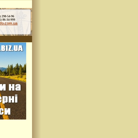
) 298-54-96
86-34-999
nfo.com.ua