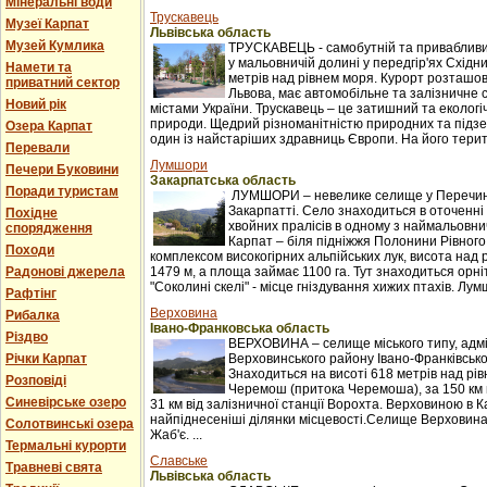
Мінеральні води
Трускавець
Музеї Карпат
Львівська область
Музей Кумлика
ТРУСКАВЕЦЬ - самобутній та привабливи
у мальовничій долині у передгір'ях Східни
Намети та
метрів над рівнем моря. Курорт розташова
приватний сектор
Львова, має автомобільне та залізничне 
Новий рік
містами України. Трускавець – це затишний та екологі
природи. Щедрий різноманітністю природних та підзе
Озера Карпат
один із найстаріших здравниць Європи. На його терито
Перевали
Лумшори
Печери Буковини
Закарпатська область
Поради туристам
ЛУМШОРИ – невелике селище у Перечинс
Закарпатті. Село знаходиться в оточенні 
Похідне
хвойних пралісів в одному з наймальовни
спорядження
Карпат – біля підніжжя Полонини Рівного
Походи
комплексом високогірних альпійських лук, висота над 
Радонові джерела
1479 м, а площа займає 1100 га. Тут знаходиться орні
"Соколині скелі" - місце гніздування хижих птахів. Лумш
Рафтінг
Верховина
Рибалка
Івано-Франковська область
Різдво
ВЕРХОВИНА – селище міського типу, адм
Річки Карпат
Верховинського району Івано-Франківської
Знаходиться на висоті 618 метрів над рі
Розповіді
Черемош (притока Черемоша), за 150 км в
Синевірське озеро
31 км від залізничної станції Ворохта. Верховиною в
найпіднесеніші ділянки місцевості.Селище Верховина
Солотвинські озера
Жаб'є. ...
Термальні курорти
Славське
Травневі свята
Львівська область