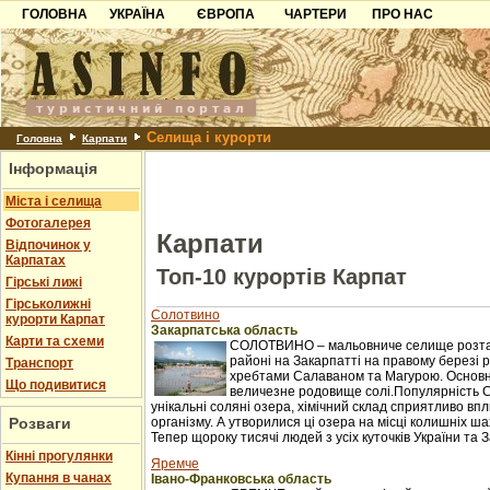
ГОЛОВНА
УКРАЇНА
ЄВРОПА
ЧАРТЕРИ
ПРО НАС
Карпати
Чорногорія
Контакти
Азов
Хорватія
Партнерам
Причорноморря
Болгарія
Додати готель
Селища і курорти
Шацьк
Албанія
Питання
Головна
Карпати
Інформація
Пошук готелів
Міста і селища
Фотогалерея
Карпати
Відпочинок у
Карпатах
Топ-10 курортів Карпат
Гірські лижі
Гірськолижні
Солотвино
курорти Карпат
Закарпатська область
Карти та схеми
СОЛОТВИНО – мальовниче селище розташ
районі на Закарпатті на правому березі рі
Транспорт
хребтами Салаваном та Магурою. Основне 
Що подивитися
величезне родовище солі.Популярність 
унікальні соляні озера, хімічний склад сприятливо в
Розваги
організму. А утворилися ці озера на місці колишніх ш
Тепер щороку тисячі людей з усіх куточків України та З
Кінні прогулянки
Яремче
Купання в чанах
Івано-Франковська область