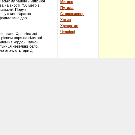
вському районі Львівської
Мигове
ва на висоті 750 метрів
Путила
лавській. Поруч
е у книзі І.Франка
Сторожинець
фальтована дор...
Хотин
Хрещатик
Чернівці
е Івано-Франківської
 рівнем моря на відстані
алом на кордоні Івано-
блуниця невелике село,
ело оточують гори Д