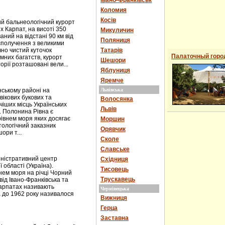
Івано-Франківськ
Коломия
Косів
й бальнеологічний курорт
х Карпат, на висоті 350
Микуличин
ний на відстані 90 км від
Поляниця
сполучення з великими
чно чистий куточок
Татарів
Палаточный горо
мних багатств, курорт
Шешори
рії розташовані вели...
Яблуниця
Яремче
ькому районі на
Львівська
вікових букових та
Волосянка
чіших місць Українських
Львів
. Полонина Рівна є
рівнем моря яких досягає
Моршин
тологічний заказник
Орявчик
ори т...
Сколе
Славське
іністративний центр
Східниця
 області (Україна).
Тисовець
внем моря на річці Чорний
Трускавець
ід Івано-Франківська та
 Карпатах називають
Чернівецька
 до 1962 року називалося
Вижниця
Герца
Заставна