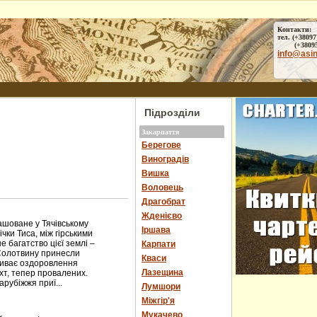
Контакти:
тел. (+38097
(+38095) 
info@asi
Підрозділи
Закарпаття
Берегове
Виноградів
Вишка
Воловець
Драгобрат
Жденієво
оване у Тячівському
Іршава
чки Тиса, між гірськими
багатство цієї землі –
Карпати
Солотвину принесли
Кваси
пливає оздоровлення
Лазещина
ахт, тепер провалених.
арубіжжя приї...
Лумшори
Міжгір'я
Мукачево