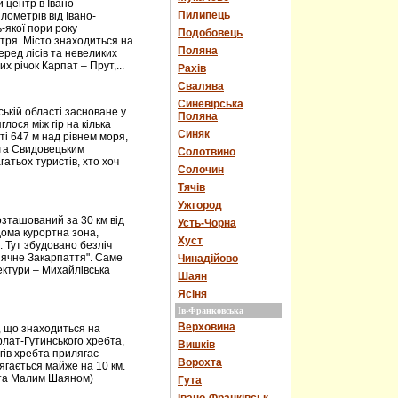
центр в Івано-
Пилипець
ілометрів від Івано-
ь-якої пори року
Подобовець
тря. Місто знаходиться на
Поляна
еред лісів та невеликих
х річок Карпат – Прут,...
Рахів
Свалява
Синевірська
ькій області засноване у
Поляна
лося між гір на кілька
Синяк
і 647 м над рівнем моря,
 та Свидовецьким
Солотвино
атьох туристів, хто хоч
Солочин
Тячів
Ужгород
зташований за 30 км від
Усть-Чорна
дома курортна зона,
Хуст
. Тут збудовано безліч
онячне Закарпаття". Саме
Чинадійово
ектури – Михайлівська
Шаян
Ясіня
Ів-Франковська
Верховина
, що знаходиться на
горлат-Гутинського хребта,
Вишків
огів хребта прилягає
Ворохта
ягається майже на 10 км.
м та Малим Шаяном)
Гута