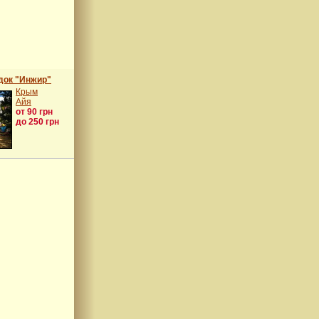
док "Инжир"
Крым
Айя
от 90 грн
до 250 грн