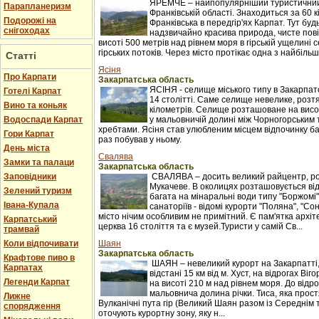
ЯРЕМЧЕ – найпопулярніший туристичний 
Парапланеризм
Франківській області. Знаходиться за 60 к
Подорожі на
Франківська в передгір'ях Карпат. Тут буд
снігоходах
надзвичайно красива природа, чисте пові
висоті 500 метрів над рівнем моря в гірській ущелині с
гірських потоків. Через місто протікає одна з найбільши
Статті
Ясіня
Про Карпати
Закарпатська область
ЯСІНЯ - селище міського типу в Закарпатс
Готелі Карпат
14 столітті. Саме селище невелике, розтяг
Вино та коньяк
кілометрів. Селище розташоване на висот
Водоспади Карпат
у мальовничій долині між Чорногорським
хребтами. Ясіня став улюбленим місцем відпочинку баг
Гори Карпат
раз побував у ньому.
День міста
Свалява
Замки та палаци
Закарпатська область
Заповідники
СВАЛЯВА – досить великий райцентр, ро
Мукачеве. В околицях розташовується ві
Зелений туризм
багата на мінаральні води типу "Боржомі"
Івана-Купала
санаторіїв - відомі курорти "Поляна", "С
місто нічим особливим не примітний. Є пам'ятка архіт
Карпатський
церква 16 століття та є музей.Туристи у самій Св...
трамвай
Коли відпочивати
Шаян
Закарпатська область
Крафтове пиво в
ШАЯН – невеликий курорт на Закарпатті
Карпатах
відстані 15 км від м. Хуст, на відрогах Ві
Легенди Карпат
на висоті 210 м над рівнем моря. До відр
мальовнича долина річки. Тиса, яка прост
Лижне
Вулканічні пута гір (Великий Шаян разом із Середні
спорядження
оточують курортну зону, яку н...