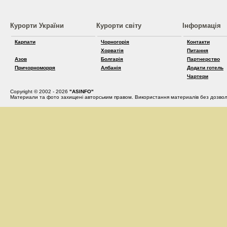
Курорти України
Курорти світу
Інформація
Карпати
Чорногорія
Контакти
Хорватія
Питання
Азов
Болгарія
Партнерство
Причорноморря
Албанія
Додати готель
Чартери
Copyright © 2002 - 2026
"ASINFO"
Материали та фото захищені авторським правом. Використання материалів без дозвол