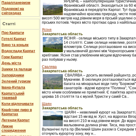
ЯРЕМЧЕ – найпопулярніший туристичний 
Парапланеризм
Франківській області. Знаходиться за 60 к
Подорожі на
Франківська в передгір'ях Карпат. Тут буд
снігоходах
надзвичайно красива природа, чисте пові
висоті 500 метрів над рівнем моря в гірській ущелині с
гірських потоків. Через місто протікає одна з найбільши
Статті
Ясіня
Про Карпати
Закарпатська область
ЯСІНЯ - селище міського типу в Закарпатс
Готелі Карпат
14 столітті. Саме селище невелике, розтяг
Вино та коньяк
кілометрів. Селище розташоване на висот
Водоспади Карпат
у мальовничій долині між Чорногорським
хребтами. Ясіня став улюбленим місцем відпочинку баг
Гори Карпат
раз побував у ньому.
День міста
Свалява
Замки та палаци
Закарпатська область
Заповідники
СВАЛЯВА – досить великий райцентр, ро
Мукачеве. В околицях розташовується ві
Зелений туризм
багата на мінаральні води типу "Боржомі"
Івана-Купала
санаторіїв - відомі курорти "Поляна", "С
місто нічим особливим не примітний. Є пам'ятка архіт
Карпатський
церква 16 століття та є музей.Туристи у самій Св...
трамвай
Коли відпочивати
Шаян
Закарпатська область
Крафтове пиво в
ШАЯН – невеликий курорт на Закарпатті
Карпатах
відстані 15 км від м. Хуст, на відрогах Ві
Легенди Карпат
на висоті 210 м над рівнем моря. До відр
мальовнича долина річки. Тиса, яка прост
Лижне
Вулканічні пута гір (Великий Шаян разом із Середні
спорядження
оточують курортну зону, яку н...