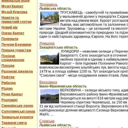
Мінеральні води
Трускавець
Музеї Карпат
Львівська область
Музей Кумлика
ТРУСКАВЕЦЬ - самобутній та привабливи
у мальовничій долині у передгір'ях Східни
Намети та
метрів над рівнем моря. Курорт розташова
приватний сектор
Львова, має автомобільне та залізничне 
Новий рік
містами України. Трускавець – це затишний та екологі
природи. Щедрий різноманітністю природних та підзе
Озера Карпат
один із найстаріших здравниць Європи. На його терито
Перевали
Лумшори
Печери Буковини
Закарпатська область
Поради туристам
ЛУМШОРИ – невелике селище у Перечинс
Закарпатті. Село знаходиться в оточенні 
Похідне
хвойних пралісів в одному з наймальовни
спорядження
Карпат – біля підніжжя Полонини Рівного
Походи
комплексом високогірних альпійських лук, висота над 
Радонові джерела
1479 м, а площа займає 1100 га. Тут знаходиться орні
"Соколині скелі" - місце гніздування хижих птахів. Лумш
Рафтінг
Верховина
Рибалка
Івано-Франковська область
Різдво
ВЕРХОВИНА – селище міського типу, адм
Річки Карпат
Верховинського району Івано-Франківської
Знаходиться на висоті 618 метрів над рі
Розповіді
Черемош (притока Черемоша), за 150 км в
Синевірське озеро
31 км від залізничної станції Ворохта. Верховиною в
найпіднесеніші ділянки місцевості.Селище Верховина
Солотвинські озера
Жаб'є. ...
Термальні курорти
Славське
Травневі свята
Львівська область