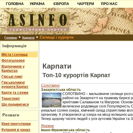
ГОЛОВНА
УКРАЇНА
ЄВРОПА
ЧАРТЕРИ
ПРО НАС
Карпати
Чорногорія
Контакти
Азов
Хорватія
Партнерам
Причорноморря
Болгарія
Додати готель
Селища і курорти
Шацьк
Албанія
Питання
Головна
Карпати
Інформація
Пошук готелів
Міста і селища
Фотогалерея
Карпати
Відпочинок у
Карпатах
Топ-10 курортів Карпат
Гірські лижі
Гірськолижні
Солотвино
курорти Карпат
Закарпатська область
Карти та схеми
СОЛОТВИНО – мальовниче селище розташ
районі на Закарпатті на правому березі рі
Транспорт
хребтами Салаваном та Магурою. Основне 
Що подивитися
величезне родовище солі.Популярність 
унікальні соляні озера, хімічний склад сприятливо в
Розваги
організму. А утворилися ці озера на місці колишніх ш
Тепер щороку тисячі людей з усіх куточків України та З
Кінні прогулянки
Яремче
Купання в чанах
Івано-Франковська область