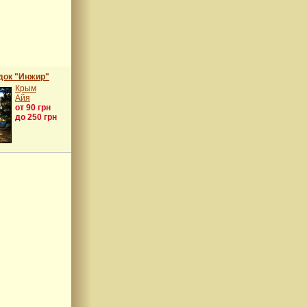
док "Инжир"
Крым
Айя
от 90 грн
до 250 грн