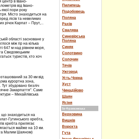
центр в Івано-
Пилипець
ілометрів від Івано-
ь-якої пори року
Подобовець
тря. Місто знаходиться на
Поляна
еред лісів та невеликих
х річок Карпат – Прут,...
Рахів
Свалява
Синевірська
ькій області засноване у
Поляна
лося між гір на кілька
Синяк
і 647 м над рівнем моря,
 та Свидовецьким
Солотвино
атьох туристів, хто хоч
Солочин
Тячів
Ужгород
зташований за 30 км від
Усть-Чорна
дома курортна зона,
Хуст
. Тут збудовано безліч
онячне Закарпаття". Саме
Чинадійово
ектури – Михайлівська
Шаян
Ясіня
Ів-Франковська
Верховина
, що знаходиться на
горлат-Гутинського хребта,
Вишків
огів хребта прилягає
Ворохта
ягається майже на 10 км.
м та Малим Шаяном)
Гута