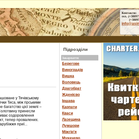
Контакти:
тел. (+38097
(+38095) 
info@asi
Підрозділи
Закарпаття
Берегове
Виноградів
Вишка
Воловець
Драгобрат
Жденієво
оване у Тячівському
Іршава
чки Тиса, між гірськими
багатство цієї землі –
Карпати
Солотвину принесли
Кваси
пливає оздоровлення
Лазещина
ахт, тепер провалених.
арубіжжя приї...
Лумшори
Міжгір'я
Мукачево