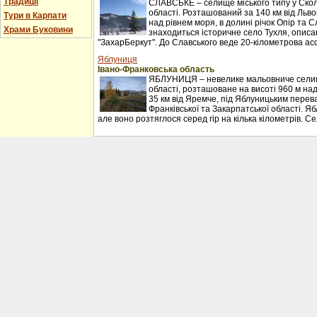
Традиції
СЛАВСЬКЕ – селище міського типу у Сколі
області. Розташований за 140 км від Льво
Тури в Карпати
над рівнем моря, в долині річок Опір та С
Храми Буковини
знаходиться історичне село Тухля, описан
"ЗахарБеркут". До Славського веде 20-кілометрова ас
Яблуниця
Івано-Франковська область
ЯБЛУНИЦЯ – невелике мальовниче селищ
області, розташоване на висоті 960 м над
35 км від Яремче, під Яблуницьким перев
Франківської та Закарпатської області. Я
але воно розтяглося серед гір на кілька кілометрів. С