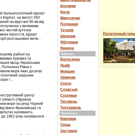
Івано-Франківськ
Коломия
Косів
й бальнеологічний курорт
х Карпат, на висоті 350
Микуличин
ний на відстані 90 км від
Поляниця
сполучення з великими
чно чистий куточок
Татарів
Палаточный горо
мних багатств, курорт
Шешори
рії розташовані вели...
Яблуниця
Яремче
ькому районі на
Львівська
вікових букових та
Волосянка
чіших місць Українських
Львів
. Полонина Рівна є
рівнем моря яких досягає
Моршин
тологічний заказник
Орявчик
ори т...
Сколе
Славське
іністративний центр
Східниця
 області (Україна).
Тисовець
внем моря на річці Чорний
Трускавець
ід Івано-Франківська та
 Карпатах називають
Чернівецька
 до 1962 року називалося
Вижниця
Герца
Заставна