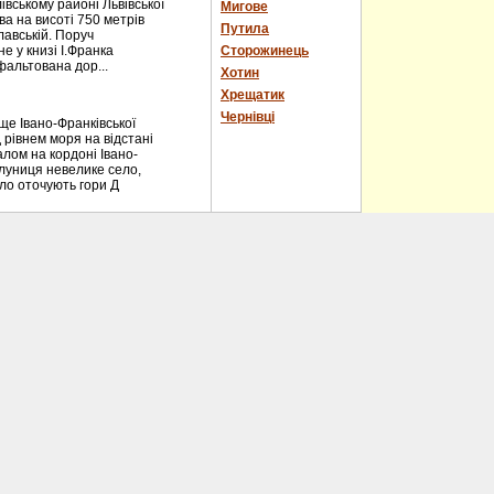
вському районі Львівської
Мигове
ва на висоті 750 метрів
Путила
лавській. Поруч
е у книзі І.Франка
Сторожинець
фальтована дор...
Хотин
Хрещатик
Чернівці
е Івано-Франківської
 рівнем моря на відстані
алом на кордоні Івано-
блуниця невелике село,
ело оточують гори Д