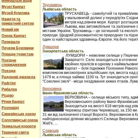
Мінеральні води
Трускавець
Музеї Карпат
Львівська область
Музей Кумлика
ТРУСКАВЕЦЬ - самобутній та привабливи
у мальовничій долині у передгір'ях Східни
Намети та
метрів над рівнем моря. Курорт розташова
приватний сектор
Львова, має автомобільне та залізничне 
Новий рік
містами України. Трускавець – це затишний та екологі
природи. Щедрий різноманітністю природних та підзе
Озера Карпат
один із найстаріших здравниць Європи. На його терито
Перевали
Лумшори
Печери Буковини
Закарпатська область
Поради туристам
ЛУМШОРИ – невелике селище у Перечинс
Закарпатті. Село знаходиться в оточенні 
Похідне
хвойних пралісів в одному з наймальовни
спорядження
Карпат – біля підніжжя Полонини Рівного
Походи
комплексом високогірних альпійських лук, висота над 
Радонові джерела
1479 м, а площа займає 1100 га. Тут знаходиться орні
"Соколині скелі" - місце гніздування хижих птахів. Лумш
Рафтінг
Верховина
Рибалка
Івано-Франковська область
Різдво
ВЕРХОВИНА – селище міського типу, адм
Річки Карпат
Верховинського району Івано-Франківської
Знаходиться на висоті 618 метрів над рі
Розповіді
Черемош (притока Черемоша), за 150 км в
Синевірське озеро
31 км від залізничної станції Ворохта. Верховиною в
найпіднесеніші ділянки місцевості.Селище Верховина
Солотвинські озера
Жаб'є. ...
Термальні курорти
Славське
Травневі свята
Львівська область