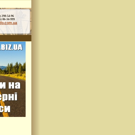
) 298-54-96
86-34-999
nfo.com.ua