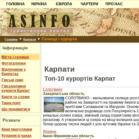
ГОЛОВНА
УКРАЇНА
ЄВРОПА
ЧАРТЕРИ
ПРО НАС
Карпати
Чорногорія
Контакти
Азов
Хорватія
Партнерам
Причорноморря
Болгарія
Додати готель
Селища і курорти
Шацьк
Албанія
Питання
Головна
Карпати
Інформація
Пошук готелів
Міста і селища
Фотогалерея
Карпати
Відпочинок у
Карпатах
Топ-10 курортів Карпат
Гірські лижі
Гірськолижні
Солотвино
курорти Карпат
Закарпатська область
Карти та схеми
СОЛОТВИНО – мальовниче селище розташ
районі на Закарпатті на правому березі рі
Транспорт
хребтами Салаваном та Магурою. Основне 
Що подивитися
величезне родовище солі.Популярність 
унікальні соляні озера, хімічний склад сприятливо в
Розваги
організму. А утворилися ці озера на місці колишніх ш
Тепер щороку тисячі людей з усіх куточків України та З
Кінні прогулянки
Яремче
Купання в чанах
Івано-Франковська область