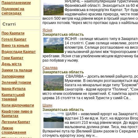
ЯРЕМЧЕ – найпопулярніший туристичний 
Парапланеризм
Франківській області. Знаходиться за 60 к
Подорожі на
Франківська в передгір'ях Карпат. Тут буд
снігоходах
надзвичайно красива природа, чисте пові
висоті 500 метрів над рівнем моря в гірській ущелині с
гірських потоків. Через місто протікає одна з найбільши
Статті
Ясіня
Про Карпати
Закарпатська область
ЯСІНЯ - селище міського типу в Закарпатс
Готелі Карпат
14 столітті. Саме селище невелике, розтяг
Вино та коньяк
кілометрів. Селище розташоване на висот
Водоспади Карпат
у мальовничій долині між Чорногорським
хребтами. Ясіня став улюбленим місцем відпочинку баг
Гори Карпат
раз побував у ньому.
День міста
Свалява
Замки та палаци
Закарпатська область
Заповідники
СВАЛЯВА – досить великий райцентр, ро
Мукачеве. В околицях розташовується ві
Зелений туризм
багата на мінаральні води типу "Боржомі"
Івана-Купала
санаторіїв - відомі курорти "Поляна", "С
місто нічим особливим не примітний. Є пам'ятка архіт
Карпатський
церква 16 століття та є музей.Туристи у самій Св...
трамвай
Коли відпочивати
Шаян
Закарпатська область
Крафтове пиво в
ШАЯН – невеликий курорт на Закарпатті
Карпатах
відстані 15 км від м. Хуст, на відрогах Ві
Легенди Карпат
на висоті 210 м над рівнем моря. До відр
мальовнича долина річки. Тиса, яка прост
Лижне
Вулканічні пута гір (Великий Шаян разом із Середні
спорядження
оточують курортну зону, яку н...