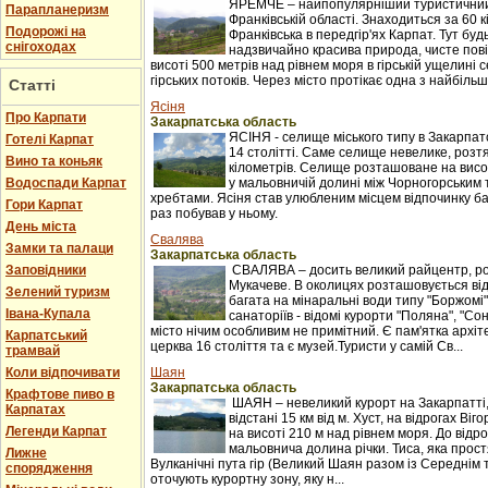
ЯРЕМЧЕ – найпопулярніший туристичний 
Парапланеризм
Франківській області. Знаходиться за 60 к
Подорожі на
Франківська в передгір'ях Карпат. Тут буд
снігоходах
надзвичайно красива природа, чисте пові
висоті 500 метрів над рівнем моря в гірській ущелині с
гірських потоків. Через місто протікає одна з найбільши
Статті
Ясіня
Про Карпати
Закарпатська область
ЯСІНЯ - селище міського типу в Закарпатс
Готелі Карпат
14 столітті. Саме селище невелике, розтяг
Вино та коньяк
кілометрів. Селище розташоване на висот
Водоспади Карпат
у мальовничій долині між Чорногорським
хребтами. Ясіня став улюбленим місцем відпочинку баг
Гори Карпат
раз побував у ньому.
День міста
Свалява
Замки та палаци
Закарпатська область
Заповідники
СВАЛЯВА – досить великий райцентр, ро
Мукачеве. В околицях розташовується ві
Зелений туризм
багата на мінаральні води типу "Боржомі"
Івана-Купала
санаторіїв - відомі курорти "Поляна", "С
місто нічим особливим не примітний. Є пам'ятка архіт
Карпатський
церква 16 століття та є музей.Туристи у самій Св...
трамвай
Коли відпочивати
Шаян
Закарпатська область
Крафтове пиво в
ШАЯН – невеликий курорт на Закарпатті
Карпатах
відстані 15 км від м. Хуст, на відрогах Ві
Легенди Карпат
на висоті 210 м над рівнем моря. До відр
мальовнича долина річки. Тиса, яка прост
Лижне
Вулканічні пута гір (Великий Шаян разом із Середні
спорядження
оточують курортну зону, яку н...