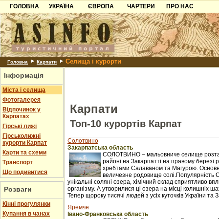
ГОЛОВНА
УКРАЇНА
ЄВРОПА
ЧАРТЕРИ
ПРО НАС
Карпати
Чорногорія
Контакти
Азов
Хорватія
Партнерам
Причорноморря
Болгарія
Додати готель
Селища і курорти
Шацьк
Албанія
Питання
Головна
Карпати
Інформація
Пошук готелів
Міста і селища
Фотогалерея
Карпати
Відпочинок у
Карпатах
Топ-10 курортів Карпат
Гірські лижі
Гірськолижні
Солотвино
курорти Карпат
Закарпатська область
Карти та схеми
СОЛОТВИНО – мальовниче селище розташ
районі на Закарпатті на правому березі рі
Транспорт
хребтами Салаваном та Магурою. Основне 
Що подивитися
величезне родовище солі.Популярність 
унікальні соляні озера, хімічний склад сприятливо в
Розваги
організму. А утворилися ці озера на місці колишніх ш
Тепер щороку тисячі людей з усіх куточків України та З
Кінні прогулянки
Яремче
Купання в чанах
Івано-Франковська область