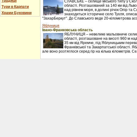
Традиції
СЛАВСЬКЕ – селище міського типу у Сколі
області. Розташований за 140 км від Льво
Тури в Карпати
над рівнем моря, в долині річок Опір та С
Храми Буковини
знаходиться історичне село Тухля, описан
"ЗахарБеркут". До Славського веде 20-кілометрова ас
Яблуниця
Івано-Франковська область
ЯБЛУНИЦЯ – невелике мальовниче селищ
області, розташоване на висоті 960 м над
35 км від Яремче, під Яблуницьким перев
Франківської та Закарпатської області. Я
але воно розтяглося серед гір на кілька кілометрів. С