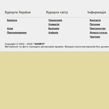
Курорти України
Курорти світу
Інформація
Карпати
Чорногорія
Контакти
Хорватія
Питання
Азов
Болгарія
Партнерство
Причорноморря
Албанія
Додати готель
Чартери
Copyright © 2002 - 2026
"ASINFO"
Материали та фото захищені авторським правом. Використання материалів без дозвол