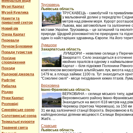
Мінеральні води
Трускавець
Музеї Карпат
Львівська область
Музей Кумлика
ТРУСКАВЕЦЬ - самобутній та привабливи
у мальовничій долині у передгір'ях Східни
Намети та
метрів над рівнем моря. Курорт розташова
приватний сектор
Львова, має автомобільне та залізничне 
Новий рік
містами України. Трускавець – це затишний та екологі
природи. Щедрий різноманітністю природних та підзе
Озера Карпат
один із найстаріших здравниць Європи. На його терито
Перевали
Лумшори
Печери Буковини
Закарпатська область
Поради туристам
ЛУМШОРИ – невелике селище у Перечинс
Закарпатті. Село знаходиться в оточенні 
Похідне
хвойних пралісів в одному з наймальовни
спорядження
Карпат – біля підніжжя Полонини Рівного
Походи
комплексом високогірних альпійських лук, висота над 
Радонові джерела
1479 м, а площа займає 1100 га. Тут знаходиться орні
"Соколині скелі" - місце гніздування хижих птахів. Лумш
Рафтінг
Верховина
Рибалка
Івано-Франковська область
Різдво
ВЕРХОВИНА – селище міського типу, адм
Річки Карпат
Верховинського району Івано-Франківської
Знаходиться на висоті 618 метрів над рі
Розповіді
Черемош (притока Черемоша), за 150 км в
Синевірське озеро
31 км від залізничної станції Ворохта. Верховиною в
найпіднесеніші ділянки місцевості.Селище Верховина
Солотвинські озера
Жаб'є. ...
Термальні курорти
Славське
Травневі свята
Львівська область