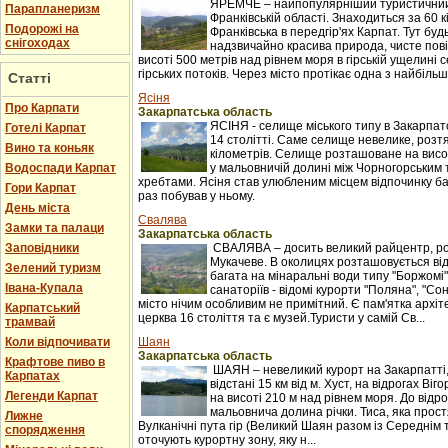
ЯРЕМЧЕ – найпопулярніший туристичний 
Парапланеризм
Франківській області. Знаходиться за 60 к
Подорожі на
Франківська в передгір'ях Карпат. Тут буд
снігоходах
надзвичайно красива природа, чисте пові
висоті 500 метрів над рівнем моря в гірській ущелині с
гірських потоків. Через місто протікає одна з найбільши
Статті
Ясіня
Про Карпати
Закарпатська область
ЯСІНЯ - селище міського типу в Закарпатс
Готелі Карпат
14 столітті. Саме селище невелике, розтяг
Вино та коньяк
кілометрів. Селище розташоване на висот
Водоспади Карпат
у мальовничій долині між Чорногорським
хребтами. Ясіня став улюбленим місцем відпочинку баг
Гори Карпат
раз побував у ньому.
День міста
Свалява
Замки та палаци
Закарпатська область
Заповідники
СВАЛЯВА – досить великий райцентр, ро
Мукачеве. В околицях розташовується ві
Зелений туризм
багата на мінаральні води типу "Боржомі"
Івана-Купала
санаторіїв - відомі курорти "Поляна", "С
місто нічим особливим не примітний. Є пам'ятка архіт
Карпатський
церква 16 століття та є музей.Туристи у самій Св...
трамвай
Коли відпочивати
Шаян
Закарпатська область
Крафтове пиво в
ШАЯН – невеликий курорт на Закарпатті
Карпатах
відстані 15 км від м. Хуст, на відрогах Ві
Легенди Карпат
на висоті 210 м над рівнем моря. До відр
мальовнича долина річки. Тиса, яка прост
Лижне
Вулканічні пута гір (Великий Шаян разом із Середні
спорядження
оточують курортну зону, яку н...