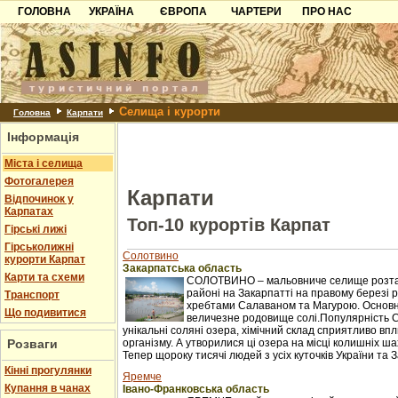
ГОЛОВНА
УКРАЇНА
ЄВРОПА
ЧАРТЕРИ
ПРО НАС
Карпати
Чорногорія
Контакти
Азов
Хорватія
Партнерам
Причорноморря
Болгарія
Додати готель
Селища і курорти
Шацьк
Албанія
Питання
Головна
Карпати
Інформація
Пошук готелів
Міста і селища
Фотогалерея
Карпати
Відпочинок у
Карпатах
Топ-10 курортів Карпат
Гірські лижі
Гірськолижні
Солотвино
курорти Карпат
Закарпатська область
Карти та схеми
СОЛОТВИНО – мальовниче селище розташ
районі на Закарпатті на правому березі рі
Транспорт
хребтами Салаваном та Магурою. Основне 
Що подивитися
величезне родовище солі.Популярність 
унікальні соляні озера, хімічний склад сприятливо в
Розваги
організму. А утворилися ці озера на місці колишніх ш
Тепер щороку тисячі людей з усіх куточків України та З
Кінні прогулянки
Яремче
Купання в чанах
Івано-Франковська область