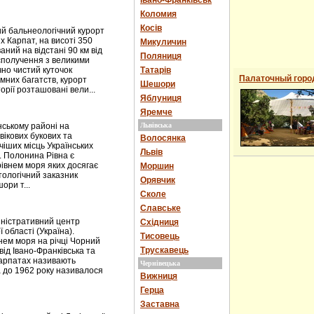
Івано-Франківськ
Коломия
Косів
й бальнеологічний курорт
х Карпат, на висоті 350
Микуличин
ний на відстані 90 км від
Поляниця
сполучення з великими
чно чистий куточок
Татарів
Палаточный горо
мних багатств, курорт
Шешори
рії розташовані вели...
Яблуниця
Яремче
ькому районі на
Львівська
вікових букових та
Волосянка
чіших місць Українських
Львів
. Полонина Рівна є
рівнем моря яких досягає
Моршин
тологічний заказник
Орявчик
ори т...
Сколе
Славське
іністративний центр
Східниця
 області (Україна).
Тисовець
внем моря на річці Чорний
Трускавець
ід Івано-Франківська та
 Карпатах називають
Чернівецька
 до 1962 року називалося
Вижниця
Герца
Заставна