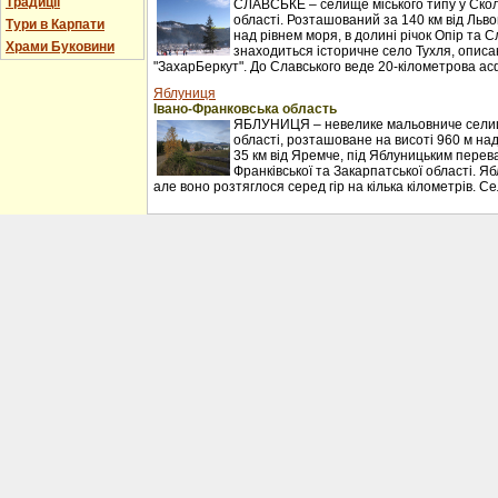
Традиції
СЛАВСЬКЕ – селище міського типу у Сколі
області. Розташований за 140 км від Льво
Тури в Карпати
над рівнем моря, в долині річок Опір та С
Храми Буковини
знаходиться історичне село Тухля, описан
"ЗахарБеркут". До Славського веде 20-кілометрова ас
Яблуниця
Івано-Франковська область
ЯБЛУНИЦЯ – невелике мальовниче селищ
області, розташоване на висоті 960 м над
35 км від Яремче, під Яблуницьким перев
Франківської та Закарпатської області. Я
але воно розтяглося серед гір на кілька кілометрів. С