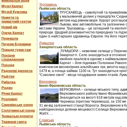
Мінеральні води
Трускавець
Музеї Карпат
Львівська область
Музей Кумлика
ТРУСКАВЕЦЬ - самобутній та привабливи
у мальовничій долині у передгір'ях Східни
Намети та
метрів над рівнем моря. Курорт розташова
приватний сектор
Львова, має автомобільне та залізничне 
Новий рік
містами України. Трускавець – це затишний та екологі
природи. Щедрий різноманітністю природних та підзе
Озера Карпат
один із найстаріших здравниць Європи. На його терито
Перевали
Лумшори
Печери Буковини
Закарпатська область
Поради туристам
ЛУМШОРИ – невелике селище у Перечинс
Закарпатті. Село знаходиться в оточенні 
Похідне
хвойних пралісів в одному з наймальовни
спорядження
Карпат – біля підніжжя Полонини Рівного
Походи
комплексом високогірних альпійських лук, висота над 
Радонові джерела
1479 м, а площа займає 1100 га. Тут знаходиться орні
"Соколині скелі" - місце гніздування хижих птахів. Лумш
Рафтінг
Верховина
Рибалка
Івано-Франковська область
Різдво
ВЕРХОВИНА – селище міського типу, адм
Річки Карпат
Верховинського району Івано-Франківської
Знаходиться на висоті 618 метрів над рі
Розповіді
Черемош (притока Черемоша), за 150 км в
Синевірське озеро
31 км від залізничної станції Ворохта. Верховиною в
найпіднесеніші ділянки місцевості.Селище Верховина
Солотвинські озера
Жаб'є. ...
Термальні курорти
Славське
Травневі свята
Львівська область