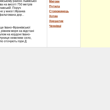
вському районі Львівської
Мигове
ва на висоті 750 метрів
Путила
лавській. Поруч
е у книзі І.Франка
Сторожинець
фальтована дор...
Хотин
Хрещатик
Чернівці
е Івано-Франківської
 рівнем моря на відстані
алом на кордоні Івано-
блуниця невелике село,
ело оточують гори Д