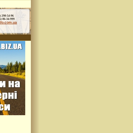
) 298-54-96
86-34-999
nfo.com.ua