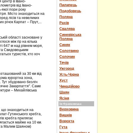
центр в Івано-
Пилипець
ілометрів від Івано-
ь-якої пори року
Подобовець
тря. Місто знаходиться на
Поляна
еред лісів та невеликих
х річок Карпат – Прут,...
Рахів
Свалява
Синевірська
ькій області засноване у
Поляна
лося між гір на кілька
Синяк
і 647 м над рівнем моря,
 та Свидовецьким
Солотвино
атьох туристів, хто хоч
Солочин
Тячів
Ужгород
зташований за 30 км від
Усть-Чорна
дома курортна зона,
Хуст
. Тут збудовано безліч
онячне Закарпаття". Саме
Чинадійово
ектури – Михайлівська
Шаян
Ясіня
Ів-Франковська
Верховина
, що знаходиться на
горлат-Гутинського хребта,
Вишків
огів хребта прилягає
Ворохта
ягається майже на 10 км.
м та Малим Шаяном)
Гута