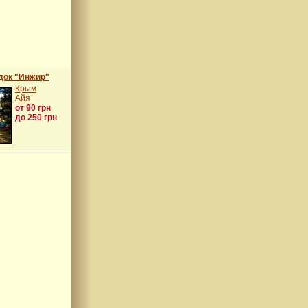
док "Инжир"
Крым
Айя
от 90 грн
до 250 грн