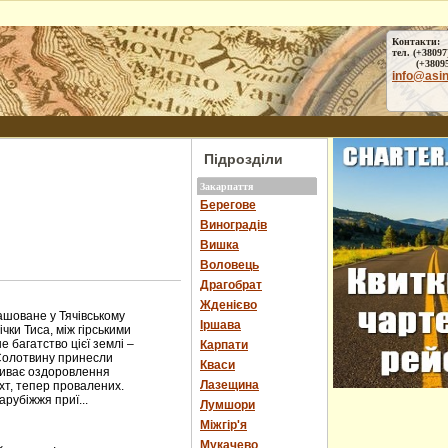
Контакти:
тел. (+38097
(+38095) 
info@asi
Підрозділи
Закарпаття
Берегове
Виноградів
Вишка
Воловець
Драгобрат
Жденієво
оване у Тячівському
Іршава
чки Тиса, між гірськими
багатство цієї землі –
Карпати
Солотвину принесли
Кваси
пливає оздоровлення
Лазещина
ахт, тепер провалених.
арубіжжя приї...
Лумшори
Міжгір'я
Мукачево