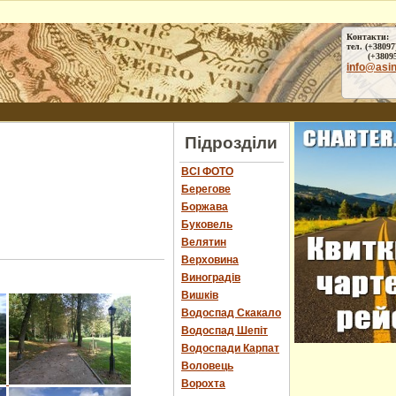
Контакти:
тел. (+38097
(+38095) 
info@asi
Підрозділи
ВСІ ФОТО
Берегове
Боржава
Буковель
Велятин
Верховина
Виноградів
Вишків
Водоспад Скакало
Водоспад Шепіт
Водоспади Карпат
Воловець
Ворохта