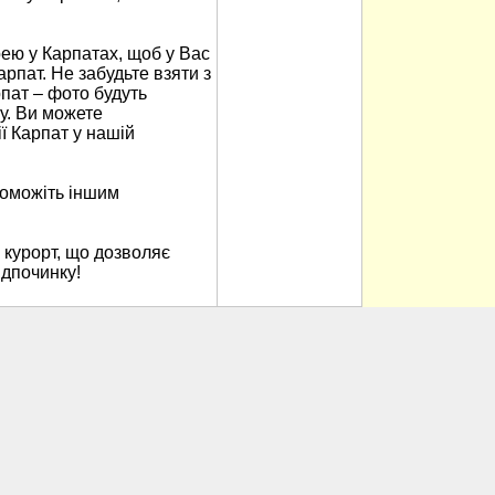
ю у Карпатах, щоб у Вас
арпат. Не забудьте взяти з
пат – фото будуть
у. Ви можете
ї Карпат у нашій
поможіть іншим
 курорт, що дозволяє
ідпочинку!