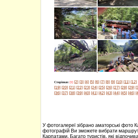
[2]
[3]
[4]
[5]
[6]
[7]
[8]
[9]
[10]
[11]
[12]
Сторінки:
[1]
[19]
[20]
[21]
[22]
[23]
[24]
[25]
[26]
[27]
[28]
[29]
[
[36]
[37]
[38]
[39]
[40]
[41]
[42]
[43]
[44]
[45]
[46]
[
У фотогалереї зібрано аматорські фото 
фотографій Ви зможете вибрати маршрут
Карпатами. Багато туристів, які відпочив