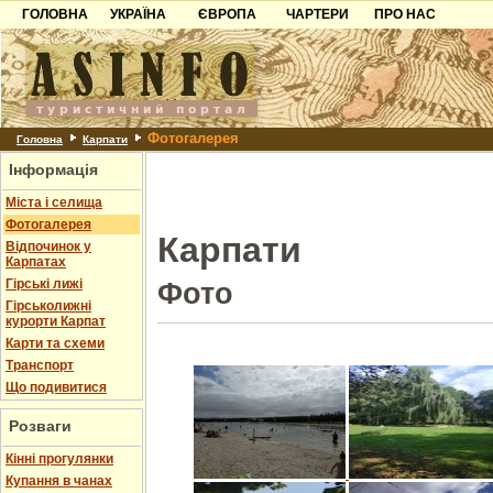
ГОЛОВНА
УКРАЇНА
ЄВРОПА
ЧАРТЕРИ
ПРО НАС
Карпати
Чорногорія
Контакти
Азов
Хорватія
Партнерам
Причорноморря
Болгарія
Додати готель
Фотогалерея
Шацьк
Албанія
Питання
Головна
Карпати
Інформація
Пошук готелів
Міста і селища
Фотогалерея
Карпати
Відпочинок у
Карпатах
Гірські лижі
Фото
Гірськолижні
курорти Карпат
Карти та схеми
Транспорт
Що подивитися
Розваги
Кінні прогулянки
Купання в чанах