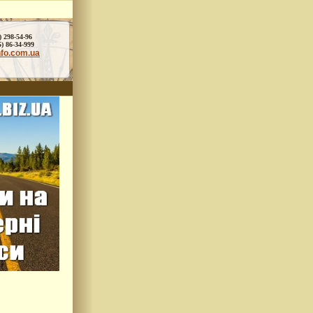
) 298-54-96
86-34-999
nfo.com.ua