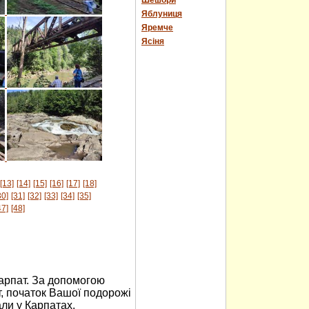
Шешори
Яблуниця
Яремче
Ясіня
[13]
[14]
[15]
[16]
[17]
[18]
30]
[31]
[32]
[33]
[34]
[35]
47]
[48]
Карпат. За допомогою
, початок Вашої подорожі
али у Карпатах,