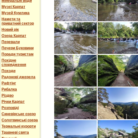
Мінеральні води
Музеї Карпат
Музей Кумлика
Намети та
приватний сектор
Новий рік
Озера Карпат
Перевали
Печери Буковини
Поради туристам
Похідне
спорядження
Походи
Радонові джерела
Рафтінг
Рибалка
Різдво
Річки Карпат
Розповіді
Синевірське озеро
Солотвинські озера
Термальні курорти
Травневі свята