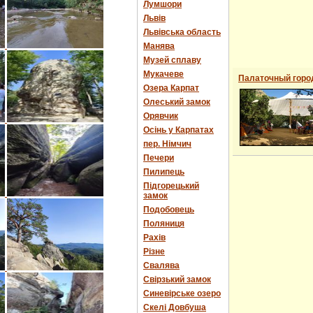
Лумшори
Львів
Львівська область
Манява
Музей сплаву
Мукачеве
Палаточный горо
Озера Карпат
Олеський замок
Орявчик
Осінь у Карпатах
пер. Німчич
Печери
Пилипець
Підгорецький
замок
Подобовець
Поляниця
Рахів
Різне
Свалява
Свірзький замок
Синевірське озеро
Скелі Довбуша