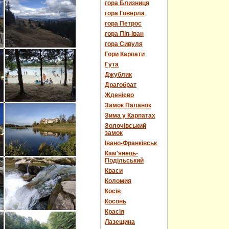
гора Близниця
гора Говерла
гора Петрос
гора Піп-Іван
гора Сивуля
Гори Карпати
Гута
Джублик
Драгобрат
Жденієво
Замок Паланок
Зима у Карпатах
Золочівський
замок
Івано-Франківськ
Кам'янець-
Подільський
Кваси
Коломия
Косів
Косонь
Красія
Лазещина