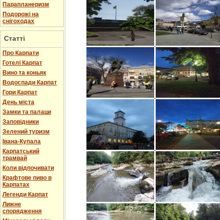
Парапланеризм
Подорожі на
снігоходах
Статті
Про Карпати
Готелі Карпат
Вино та коньяк
Водоспади Карпат
Гори Карпат
День міста
Замки та палаци
Заповідники
Зелений туризм
Івана-Купала
Карпатський
трамвай
Коли відпочивати
Крафтове пиво в
Карпатах
Легенди Карпат
Лижне
спорядження