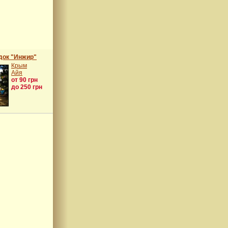
док "Инжир"
Крым
Айя
от 90 грн
до 250 грн