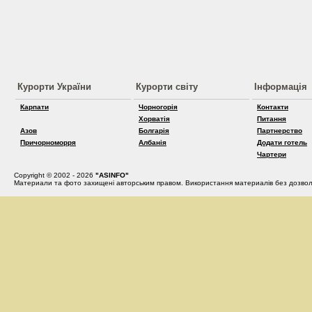
Курорти України
Курорти світу
Інформація
Карпати
Чорногорія
Контакти
Хорватія
Питання
Азов
Болгарія
Партнерство
Причорноморря
Албанія
Додати готель
Чартери
Copyright © 2002 - 2026
"ASINFO"
Материали та фото захищені авторським правом. Використання материалів без дозвол