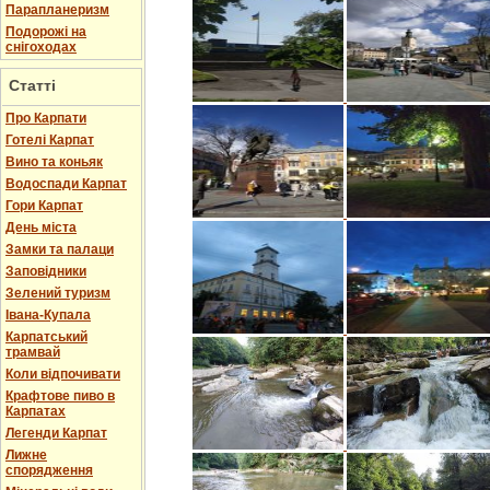
Парапланеризм
Подорожі на
снігоходах
Статті
Про Карпати
Готелі Карпат
Вино та коньяк
Водоспади Карпат
Гори Карпат
День міста
Замки та палаци
Заповідники
Зелений туризм
Івана-Купала
Карпатський
трамвай
Коли відпочивати
Крафтове пиво в
Карпатах
Легенди Карпат
Лижне
спорядження