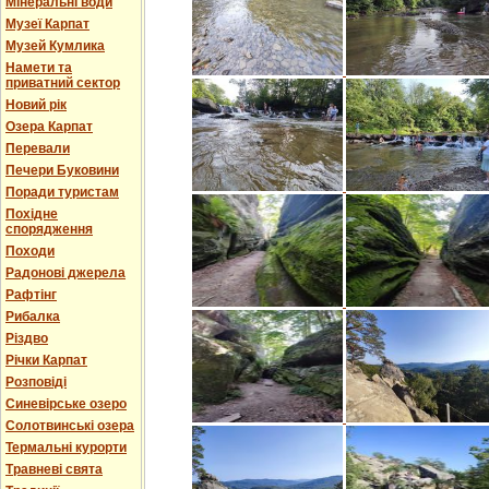
Мінеральні води
Музеї Карпат
Музей Кумлика
Намети та
приватний сектор
Новий рік
Озера Карпат
Перевали
Печери Буковини
Поради туристам
Похідне
спорядження
Походи
Радонові джерела
Рафтінг
Рибалка
Різдво
Річки Карпат
Розповіді
Синевірське озеро
Солотвинські озера
Термальні курорти
Травневі свята