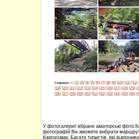
[2]
[3]
[4]
[5]
[6]
[7]
[8]
[9]
[10]
[11]
[12]
Сторінки:
[1]
[19]
[20]
[21]
[22]
[23]
[24]
[25]
[26]
[27]
[28]
[29]
[
[36]
[37]
[38]
[39]
[40]
[41]
[42]
[43]
[44]
[45]
[46]
[
У фотогалереї зібрано аматорські фото 
фотографій Ви зможете вибрати маршрут
Карпатами. Багато туристів, які відпочив