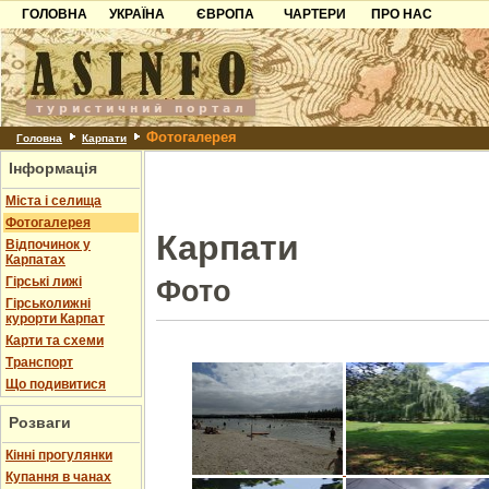
ГОЛОВНА
УКРАЇНА
ЄВРОПА
ЧАРТЕРИ
ПРО НАС
Карпати
Чорногорія
Контакти
Азов
Хорватія
Партнерам
Причорноморря
Болгарія
Додати готель
Фотогалерея
Шацьк
Албанія
Питання
Головна
Карпати
Інформація
Пошук готелів
Міста і селища
Фотогалерея
Карпати
Відпочинок у
Карпатах
Гірські лижі
Фото
Гірськолижні
курорти Карпат
Карти та схеми
Транспорт
Що подивитися
Розваги
Кінні прогулянки
Купання в чанах