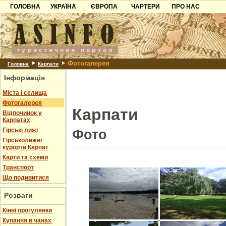
ГОЛОВНА
УКРАЇНА
ЄВРОПА
ЧАРТЕРИ
ПРО НАС
Карпати
Чорногорія
Контакти
Азов
Хорватія
Партнерам
Причорноморря
Болгарія
Додати готель
Фотогалерея
Шацьк
Албанія
Питання
Головна
Карпати
Інформація
Пошук готелів
Міста і селища
Фотогалерея
Карпати
Відпочинок у
Карпатах
Гірські лижі
Фото
Гірськолижні
курорти Карпат
Карти та схеми
Транспорт
Що подивитися
Розваги
Кінні прогулянки
Купання в чанах