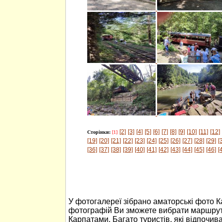
[2]
[3]
[4]
[5]
[6]
[7]
[8]
[9]
[10]
[11]
[12]
Сторінки:
[1]
[19]
[20]
[21]
[22]
[23]
[24]
[25]
[26]
[27]
[28]
[29]
[
[36]
[37]
[38]
[39]
[40]
[41]
[42]
[43]
[44]
[45]
[46]
[
У фотогалереї зібрано аматорські фото 
фотографій Ви зможете вибрати маршрут
Карпатами. Багато туристів, які відпочив