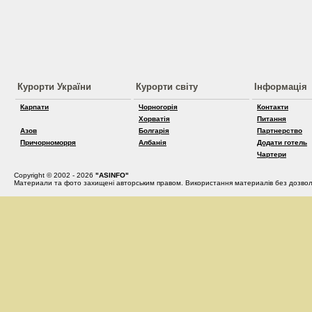
Курорти України
Курорти світу
Інформація
Карпати
Чорногорія
Контакти
Хорватія
Питання
Азов
Болгарія
Партнерство
Причорноморря
Албанія
Додати готель
Чартери
Copyright © 2002 - 2026
"ASINFO"
Материали та фото захищені авторським правом. Використання материалів без дозвол