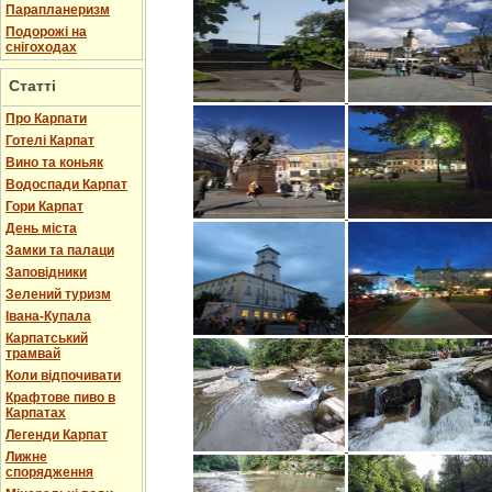
Парапланеризм
Подорожі на
снігоходах
Статті
Про Карпати
Готелі Карпат
Вино та коньяк
Водоспади Карпат
Гори Карпат
День міста
Замки та палаци
Заповідники
Зелений туризм
Івана-Купала
Карпатський
трамвай
Коли відпочивати
Крафтове пиво в
Карпатах
Легенди Карпат
Лижне
спорядження