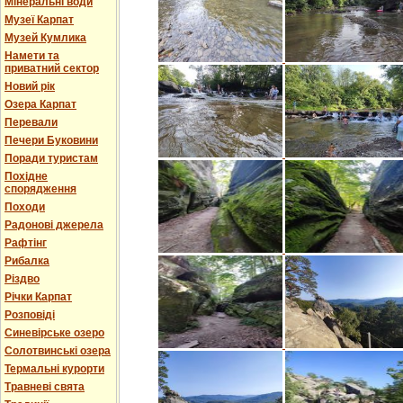
Мінеральні води
Музеї Карпат
Музей Кумлика
Намети та
приватний сектор
Новий рік
Озера Карпат
Перевали
Печери Буковини
Поради туристам
Похідне
спорядження
Походи
Радонові джерела
Рафтінг
Рибалка
Різдво
Річки Карпат
Розповіді
Синевірське озеро
Солотвинські озера
Термальні курорти
Травневі свята