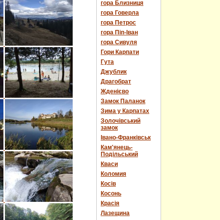
гора Близниця
гора Говерла
гора Петрос
гора Піп-Іван
гора Сивуля
Гори Карпати
Гута
Джублик
Драгобрат
Жденієво
Замок Паланок
Зима у Карпатах
Золочівський
замок
Івано-Франківськ
Кам'янець-
Подільський
Кваси
Коломия
Косів
Косонь
Красія
Лазещина