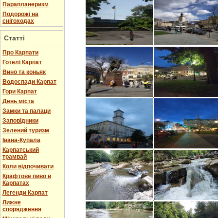
Парапланеризм
Подорожі на
снігоходах
Статті
Про Карпати
Готелі Карпат
Вино та коньяк
Водоспади Карпат
Гори Карпат
День міста
Замки та палаци
Заповідники
Зелений туризм
Івана-Купала
Карпатський
трамвай
Коли відпочивати
Крафтове пиво в
Карпатах
Легенди Карпат
Лижне
спорядження