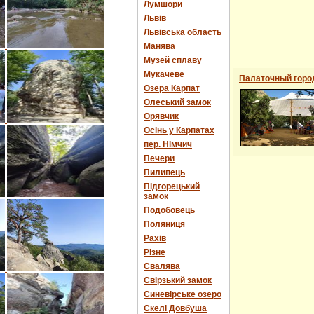
Лумшори
Львів
Львівська область
Манява
Музей сплаву
Мукачеве
Палаточный горо
Озера Карпат
Олеський замок
Орявчик
Осінь у Карпатах
пер. Німчич
Печери
Пилипець
Підгорецький
замок
Подобовець
Поляниця
Рахів
Різне
Свалява
Свірзький замок
Синевірське озеро
Скелі Довбуша