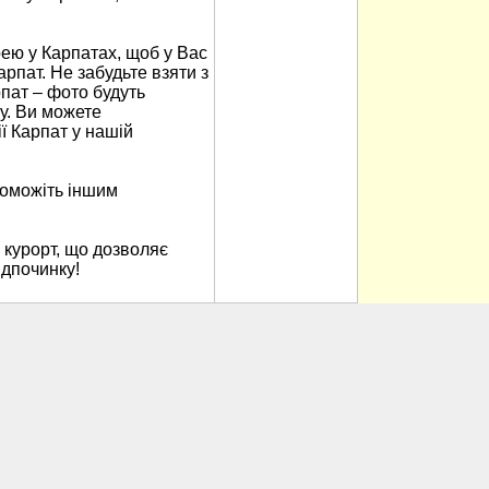
ю у Карпатах, щоб у Вас
арпат. Не забудьте взяти з
пат – фото будуть
у. Ви можете
ї Карпат у нашій
поможіть іншим
 курорт, що дозволяє
ідпочинку!