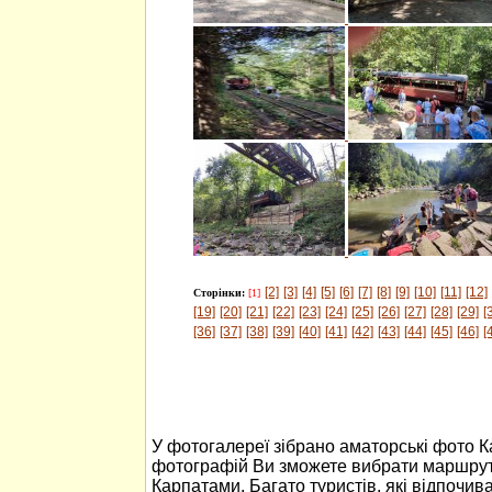
[2]
[3]
[4]
[5]
[6]
[7]
[8]
[9]
[10]
[11]
[12]
Сторінки:
[1]
[19]
[20]
[21]
[22]
[23]
[24]
[25]
[26]
[27]
[28]
[29]
[
[36]
[37]
[38]
[39]
[40]
[41]
[42]
[43]
[44]
[45]
[46]
[
У фотогалереї зібрано аматорські фото 
фотографій Ви зможете вибрати маршрут
Карпатами. Багато туристів, які відпочив