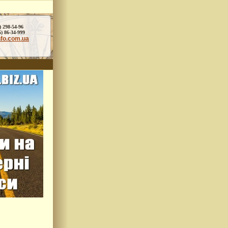
) 298-54-96
86-34-999
nfo.com.ua