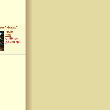
док "Инжир"
Крым
Айя
от 90 грн
до 250 грн