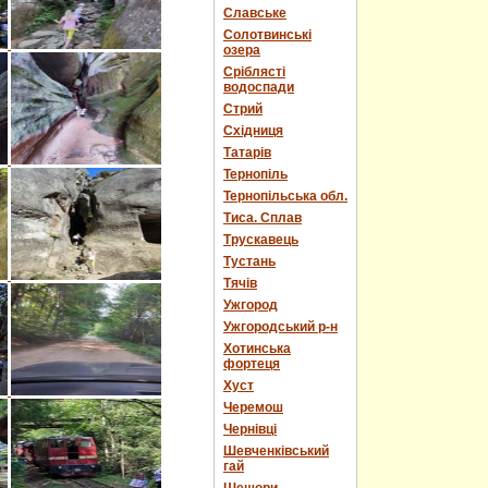
Славське
Солотвинські
озера
Сріблясті
водоспади
Стрий
Східниця
Татарів
Тернопіль
Тернопільська обл.
Тиса. Сплав
Трускавець
Тустань
Тячів
Ужгород
Ужгородський р-н
Хотинська
фортеця
Хуст
Черемош
Чернівці
Шевченківський
гай