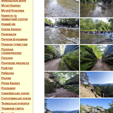
Мінеральні води
Музеї Карпат
Музей Кумлика
Намети та
приватний сектор
Новий рік
Озера Карпат
Перевали
Печери Буковини
Поради туристам
Похідне
спорядження
Походи
Радонові джерела
Рафтінг
Рибалка
Різдво
Річки Карпат
Розповіді
Синевірське озеро
Солотвинські озера
Термальні курорти
Травневі свята