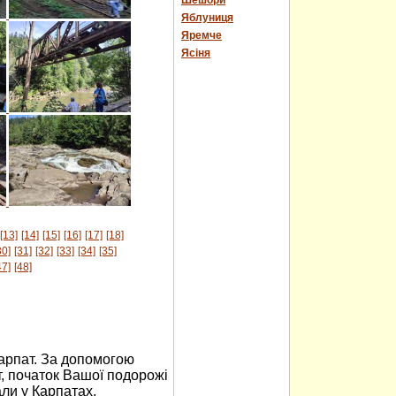
Шешори
Яблуниця
Яремче
Ясіня
[13]
[14]
[15]
[16]
[17]
[18]
30]
[31]
[32]
[33]
[34]
[35]
47]
[48]
Карпат. За допомогою
, початок Вашої подорожі
али у Карпатах,