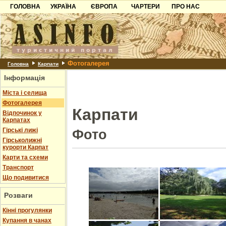
ГОЛОВНА
УКРАЇНА
ЄВРОПА
ЧАРТЕРИ
ПРО НАС
Карпати
Чорногорія
Контакти
Азов
Хорватія
Партнерам
Причорноморря
Болгарія
Додати готель
Фотогалерея
Шацьк
Албанія
Питання
Головна
Карпати
Інформація
Пошук готелів
Міста і селища
Фотогалерея
Карпати
Відпочинок у
Карпатах
Гірські лижі
Фото
Гірськолижні
курорти Карпат
Карти та схеми
Транспорт
Що подивитися
Розваги
Кінні прогулянки
Купання в чанах