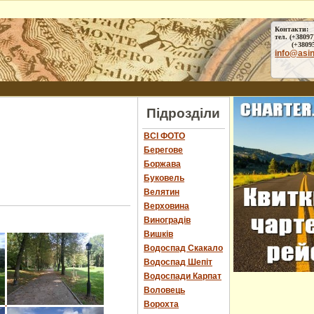
Контакти:
тел. (+38097
(+38095) 
info@asi
Підрозділи
ВСІ ФОТО
Берегове
Боржава
Буковель
Велятин
Верховина
Виноградів
Вишків
Водоспад Скакало
Водоспад Шепіт
Водоспади Карпат
Воловець
Ворохта