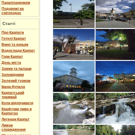
Парапланеризм
Подорожі на
снігоходах
Статті
Про Карпати
Готелі Карпат
Вино та коньяк
Водоспади Карпат
Гори Карпат
День міста
Замки та палаци
Заповідники
Зелений туризм
Івана-Купала
Карпатський
трамвай
Коли відпочивати
Крафтове пиво в
Карпатах
Легенди Карпат
Лижне
спорядження