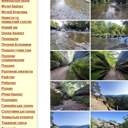
Мінеральні води
Музеї Карпат
Музей Кумлика
Намети та
приватний сектор
Новий рік
Озера Карпат
Перевали
Печери Буковини
Поради туристам
Похідне
спорядження
Походи
Радонові джерела
Рафтінг
Рибалка
Різдво
Річки Карпат
Розповіді
Синевірське озеро
Солотвинські озера
Термальні курорти
Травневі свята