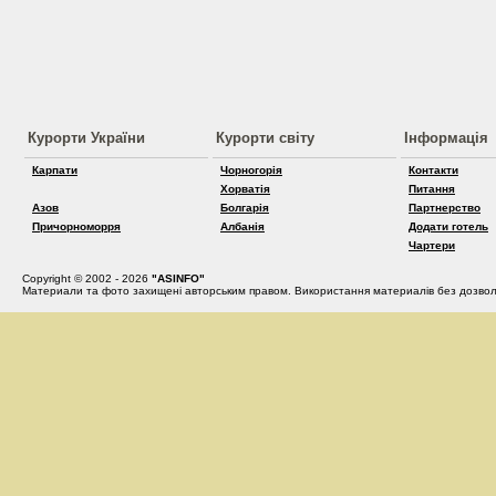
Курорти України
Курорти світу
Інформація
Карпати
Чорногорія
Контакти
Хорватія
Питання
Азов
Болгарія
Партнерство
Причорноморря
Албанія
Додати готель
Чартери
Copyright © 2002 - 2026
"ASINFO"
Материали та фото захищені авторським правом. Використання материалів без дозвол