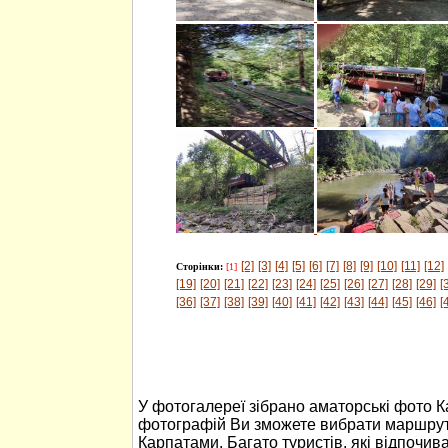
[2]
[3]
[4]
[5]
[6]
[7]
[8]
[9]
[10]
[11]
[12]
Сторінки:
[1]
[19]
[20]
[21]
[22]
[23]
[24]
[25]
[26]
[27]
[28]
[29]
[
[36]
[37]
[38]
[39]
[40]
[41]
[42]
[43]
[44]
[45]
[46]
[
У фотогалереї зібрано аматорські фото 
фотографій Ви зможете вибрати маршрут
Карпатами. Багато туристів, які відпочив