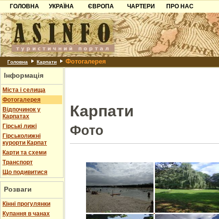
ГОЛОВНА
УКРАЇНА
ЄВРОПА
ЧАРТЕРИ
ПРО НАС
Карпати
Чорногорія
Контакти
Азов
Хорватія
Партнерам
Причорноморря
Болгарія
Додати готель
Фотогалерея
Шацьк
Албанія
Питання
Головна
Карпати
Інформація
Пошук готелів
Міста і селища
Фотогалерея
Карпати
Відпочинок у
Карпатах
Гірські лижі
Фото
Гірськолижні
курорти Карпат
Карти та схеми
Транспорт
Що подивитися
Розваги
Кінні прогулянки
Купання в чанах