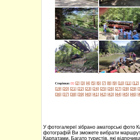
[2]
[3]
[4]
[5]
[6]
[7]
[8]
[9]
[10]
[11]
[12]
Сторінки:
[1]
[19]
[20]
[21]
[22]
[23]
[24]
[25]
[26]
[27]
[28]
[29]
[
[36]
[37]
[38]
[39]
[40]
[41]
[42]
[43]
[44]
[45]
[46]
[
У фотогалереї зібрано аматорські фото 
фотографій Ви зможете вибрати маршрут
Карпатами. Багато туристів, які відпочив