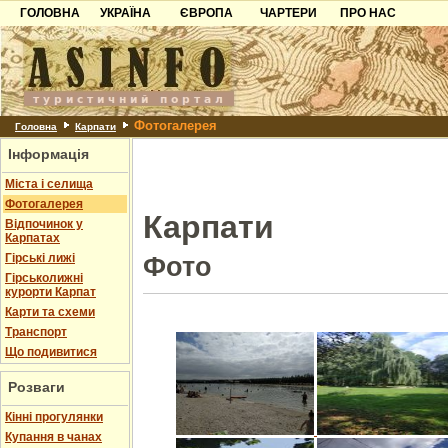
ГОЛОВНА
УКРАЇНА
ЄВРОПА
ЧАРТЕРИ
ПРО НАС
Карпати
Чорногорія
Контакти
Азов
Хорватія
Партнерам
Причорноморря
Болгарія
Додати готель
Фотогалерея
Шацьк
Албанія
Питання
Головна
Карпати
Інформація
Пошук готелів
Міста і селища
Фотогалерея
Карпати
Відпочинок у
Карпатах
Гірські лижі
Фото
Гірськолижні
курорти Карпат
Карти та схеми
Транспорт
Що подивитися
Розваги
Кінні прогулянки
Купання в чанах