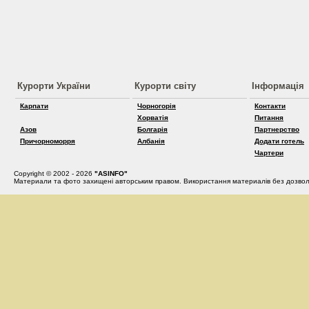
Курорти України
Курорти світу
Інформація
Карпати
Чорногорія
Контакти
Хорватія
Питання
Азов
Болгарія
Партнерство
Причорноморря
Албанія
Додати готель
Чартери
Copyright © 2002 - 2026
"ASINFO"
Материали та фото захищені авторським правом. Використання материалів без дозвол