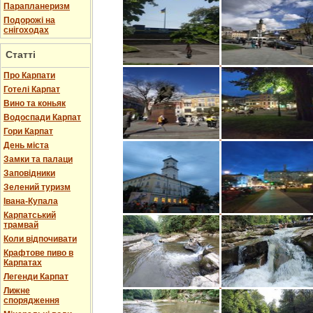
Парапланеризм
Подорожі на
снігоходах
Статті
Про Карпати
Готелі Карпат
Вино та коньяк
Водоспади Карпат
Гори Карпат
День міста
Замки та палаци
Заповідники
Зелений туризм
Івана-Купала
Карпатський
трамвай
Коли відпочивати
Крафтове пиво в
Карпатах
Легенди Карпат
Лижне
спорядження