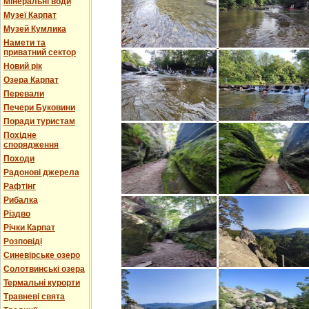
Мінеральні води
Музеї Карпат
Музей Кумлика
Намети та
приватний сектор
Новий рік
Озера Карпат
Перевали
Печери Буковини
Поради туристам
Похідне
спорядження
Походи
Радонові джерела
Рафтінг
Рибалка
Різдво
Річки Карпат
Розповіді
Синевірське озеро
Солотвинські озера
Термальні курорти
Травневі свята